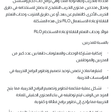
محددة (التدريب وجهاً لوجه مثلاً). وهي برامج ذات حجم وتسلسل
ومجال محددين. محتوى التدريب التقليدي لا يصلح لاستخدامه في طرق
التدريب الأخرى، كالتعليم عن بعد، أو عن طريق الانترنت: وحدات التعلم
القابلة لإعادة الاستعمال RLO تحل هذه المشكلة.
فوائد وحدات التعلم القابلة لإعادة الاستخدام RLO
بالنسبة للمدربين:
· إمكانية مشاركة الوحدات والمعلومات ذاتها بين عدد كبير من
المدربين والموظفين.
· اعتبارها نماذج تضمن توحيد تصميم وتطوير البرامج التدريبية في
المؤسسات التدريبية.
· تشكل عملية متناغمة لتطوير وتصميم البرامج التدريبية، مما يتيح
المزيد من الوقت ليتم توظيفه في بناء المحتوى الحقيقي للمادة
التدريبية مما يؤدي إلى تطوير برامج فعّالة و كفوءة.