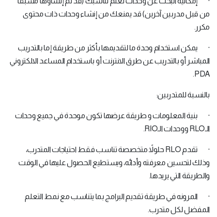
· إمكانية البحث عن وحدات تعلم تناسبك (قد تم إنشاؤها مسبقاً
من قبل مدربين آخرين) قد يمنعك من إنشاء وحدات ذات محتوى
مكرر.
· يمكن استخدام وحدة ما لتقديمها بأكثر من طريقة إما بالتدريب
المباشر أو بالتدريب عن طرق الانترنت أو باستخدام المساعد الالكتروني
PDA.
بالنسبة للمتدربين:
· بنية المعلومات و طريقة عرضها تكون موحدة في جميع وحدات
الـRLO ووحدات الـRIO.
· تقدم RLO حلولاً متخصصة تناسب فقط احتياجات المتدرب،
وذلك لتحسين معرفته وأدائه، ويستطيع الحصول عليها في الوقت
والطريقة التي يريدها.
· المرونه في طريقة تقديم البرامج بما يتناسب مع نمط التعلم
المفضل لكل متدرب.