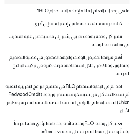
ما هي وحدات التعلم القابلة لإعادة الاستخدام RLO؟
· كتلة تدريبية يختلف حجمها من إستراتيجية إلى أخرى.
· تتميز كل وحدة بهدف تدريبي يشير إلى ما سيحصل عليه المتدرب
في نهاية هذه الوحدة.
· أهم ميزاتها تخفيض الوقت والجهد المهدور في عملية التصميم
والتطوير، وذلك من خلال استخدامها مرات كثيرة في تركيب البرامج
التدريبية.
· لقد تم في البداية استخدام RLO في تصميم البرامج التدريبية التقنية
ثم استطاعت كل من سيسكو سيستمز وريدود (Redwood Credit
Union) استخدامها في البرامج التدريبية الخاصة بالتنمية البشرية وتطوير
الأداء.
· تعتبر كل وحدة RLOوحدة قائمة بحد ذاتها تؤدي هدفا تدريبياً
واحداً، ويحصل منها المتدرب على نتيجة بعد إنهائها.