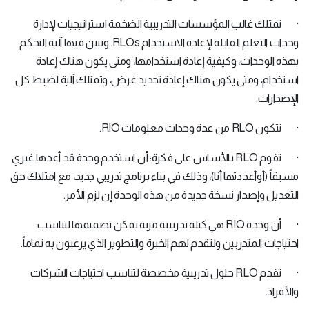
· تمتلك غالب المؤسسات التدريبية الضخمة استراتيجيات لإدارة
وحدات التعلم القابلة لإعادة الاستخدام RLOs. وتبين فيها آلية التحكم
بهذه الوحدات، وكيفية إعادة استخدامها، ومتى يكون هناك إعادة
استخدام، ومتى يكون هناك إعادة تحديد غرض، وتمتلك آلية لضبط كل
الإصدارات.
· تتكون RLO من عدة وحدات معلومات RIO.
· تقوم RLO بالأساس على فكرة: أن استخدم وحدة قد أعدها غيري
مسبقاً (أوأعددتها أنا)، وذلك في بناء برنامج تدريبي جديد، مع امتلاك حق
التعديل وإصدار نسخة جديدة من هذه الوحدة إن لزم الأمر.
· أن وحدة RIO هي كتلة تدريبية مرنة يمكن تصميمها لتناسب
احتياجات المتدربين ولتقدم لهم الخبرة والتطوير الذي يرغبون به تماماً.
· تقدم RLO حلول تدريبية مخصصة لتناسب احتياجات الشركات
والأفراد.