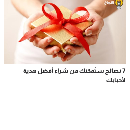
7 نصائح ستُمكنك من شراء أفضل هدية
لأحبابك