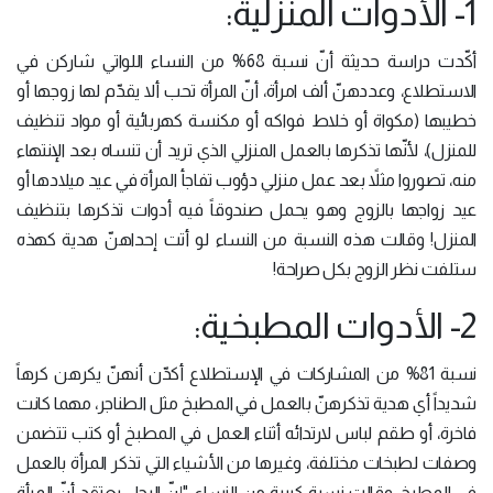
1- الأدوات المنزلية:
أكّدت دراسة حديثة أنّ نسبة 68% من النساء اللواتي شاركن في
الاستطلاع، وعددهنّ ألف امرأة، أنّ المرأة تحب ألا يقدّم لها زوجها أو
خطيبها (مكواة أو خلاط فواكه أو مكنسة كهربائية أو مواد تنظيف
للمنزل)، لأنّها تذكرها بالعمل المنزلي الذي تريد أن تنساه بعد الإنتهاء
منه، تصوروا مثلاً بعد عمل منزلي دؤوب تفاجأ المرأة في عيد ميلادها أو
عيد زواجها بالزوج وهو يحمل صندوقاً فيه أدوات تذكرها بتنظيف
المنزل! وقالت هذه النسبة من النساء لو أتت إحداهنّ هدية كهذه
ستلفت نظر الزوج بكل صراحة!
2- الأدوات المطبخية:
نسبة 81% من المشاركات في الإستطلاع أكدّن أنهنّ يكرهن كرهاً
شديداً أي هدية تذكرهنّ بالعمل في المطبخ مثل الطناجر، مهما كانت
فاخرة، أو طقم لباس لارتدائه أثناء العمل في المطبخ أو كتب تتضمن
وصفات لطبخات مختلفة، وغيرها من الأشياء التي تذكر المرأة بالعمل
في المطبخ. وقالت نسبة كبيرة من النساء: "إنّ الرجل يعتقد أنّ المرأة