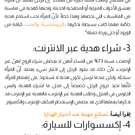
تعشق الأدوات المنزلية أو المطبخية الحديثة، وتحبها كهدية في مناسبة
من المناسبات التي تخصها، وهذا خطأ؛ لأنّ المرأة تحب استلام هدية
بالرومانسية والحب،
خاصّة مهما كانت بسيطة تذكرها
كباقة من
الورود أو حتى وردة جميلة".
3- شراء هدية عبر الانترنت:
أوضحت نسبة 73% من النساء أنهن لا يفضلن شراء الزوج لهنّ عبر
الإنترنت، لأنّ ذلك قد يقود الرجل إلى اختيار شيء يعتقد أنّ المرأة
ستحبّه، ولكن عندما ترسل تكون هدية لا تستحوذ على إهتمام المرأة،
لأنّها تحبذ خروج الرجل خصيصاً إلى محل ما لشراء الهدية، وليس
الجلوس في المنزل وطلب الهدية عبر الإنترنت، فالهدية عبر الإنترنت قد
تذكرها بعملها الذي قد يتضمن الإستخدام المكثف للإنترنت والكمبيوتر.
إقرأ أيضاً:
نصائح مهمة عند أختيار الهدايا
4- إكسسوارات للسيارة: