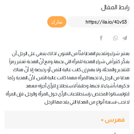
رابط المقال
Article Link
شارك
يعتبر شراء وتقديم الهدايا فنّاً من الفنون، لذلك ينبغي على الرجل أن
يفكّر كثيراً في شراء الهدية للمرأة التي يحبها، ومع أنّ الهدية تعتبر رمزاً
للتقدير والمحبّة، ولا يهم إن كانت غالية الثمن أو رخيصة إلا أنّ هناك
هدايا من الرجل لا تحبها المرأة مهما كانت غالية الثمن، لأنّ الهدية ربّما
تذكرها بأشياء لا تحبها، وطبقاً لاستطلاع للرأي أجراه معهد
(باوليستانو) المختص بإستطلاعات الرأي حول المرأة والرجل، فإن المرأة
لا تحب تسعة أنواع من الهدايا التي يقدمها الرجل.
فهرس +