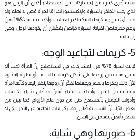
نسبة أخرى كبيرة من المشاركات في الاستطلاع أكّدن أنّ الرجل هو
الذي يحب التفاخر بالسيارة والإكسسوارات، أمّا المرأة فهي لا تهتم ولا
تحب أي شيء يذكرها بالميكانيك والعجلات، وأكدت نسبة 58% أنهنّ
برغم معرفتهنّ لقيادة السيارة فإنهنّ يفضّلن أن يقودها الرجل، وهي
إلى جانبه.
5- كريمات لتجاعيد الوجه:
قالت نسبة 78% من المشاركات في الاستطلاع إنّ المرأة تحب ألا
تتلقى هدية من زوجها على شكل كريمات للتجاعيد أو تطرية البشرة،
لأنّ ذلك يذكرها بالعمر ويجعلها تفكّر أنّ زوجها ينظر إليها وكأنّها امرأة
متقدّمة في السن، وأضافت النساء أنهنّ يفضّلن شراء الكريمات
وأدوات التجميل بأنفسهنّ حتى من دون علم الأزواج، كما تبين من
بعض الآراء أنّ النساء يفضّلن إخفاء كريمات التجاعيد عن الرجل لكي لا
يشعر بأنهنّ يتقدمن في السن.
6- صورتها وهي شابة: