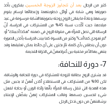
بعد أن تتجاوز الزوجة الخمسين
كثير من الرجال
، يفكرون بأخذ
صورتها وهي شابة في أوائل خطوبتهما، وإعطائها لرسام يقوم
برسمها، وعادةً ما يفاجئ الزوج زوجته بصورتها الشابة مرسومة في عيد
ميلادها، حيث أكّدت نسبة 45% من المشتركات في الدراسة، أنّ
الرسالة التي تصل للمرأة هي مقولة الزوج في ضمنه: "هكذا أحببتك" أو:
"لم تعودي كما أنت!" وكثير من النسوة كما بينت الدراسة يأخذن الصورة
دون أن ينطقن بأي كلمة، ثمّ يخترن على أي حائط يمكن تعليقها، وقد
ينتهي بها الأمر مخفية بين أغراضهنّ في الخزانة القديمة.
7- دورة للنحافة:
قد يشتري الزوج بطاقة للزوجة للمشاركة في دورة للنحافة والرشاقة،
لكن 90% من المشاركات في الاستطلاع أكدن أنهنّ لا يحببن مثل
هذه الهدية التي تنقل رسالة للمرأة بأنّها زائدة الوزن أو بحاجة لفعل
شيء لتحسين جسمها، وقالت المشاركات إنهنّ يفضّلن الإعتناء
برشاقتهنّ من دون تدخل الرجل.