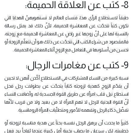
8- كتب عن العلاقة الحميمة:
طبقاً لاستطلاع الرأي هذا، فنساء العالم لا تستهويهنّ الهدايا التي
تكون كتباً تتحدّث عن المعاشرة الحميمة، لأنّ ذلك قد يمثل رسالة
بالنسبة لها على أنّ زوجها غير راضٍ عن المعاشرة الحميمة مع زوجته،
فالمقصود من شراء الكتب التي تتحدّث عن ذلك هو أن تتعلّم الزوجة أو
تحسن من أسلوبها في التعامل مع الزوج أثناء المعاشرة الحميمة.
9- كتب عن مغامرات الرجال:
نسبة كبيرة من النساء المشاركات في الاستطلاع أكّدن أنهن لا تحببن
أن يقدّم الزوج كهدية لزوجته كتاباً يتحدّث عن بطولات رجل فحل
استطاع نيل قلب امرأة عن طريق القوة الجسدية له، وأضافت النساء
أنّ القوة البدنية للرجل لا تهم المرأة لا من بعيد ولا من قريب لأنّها
تفضّل ذكاء الرجل وتفهمه للأمور ومتطلّبات المرأة الرومانسية.
كثيراً ما يحدث أن يرهق الرجل نفسه بحثاً عن هدية مناسبة لزوجته أو
خطيبته، لكن سرعان ما يصاب بخيبة أمل كبيرة عندما يُفاجأ برد فعل