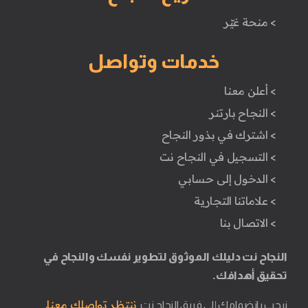
> منحة غيّر
خدمات وتواصل
> أعلن معنا
> النجاح بارتنر
> اشترك في بذور النجاح
> التسجيل في النجاح نت
> الدخول إلى حسابي
> علاماتنا التجارية
> الاتصال بنا
النجاح نت دليلك الموثوق لتطوير نفسك والنجاح في
تحقيق أهدافك.
ننتظر تواصلك معنا.
نرحب بانضمامك إلى فريق النجاح نت.