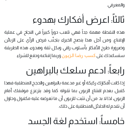
والمعرفي.
ثالثاً: اعرض أفكارك بهدوء
هذه النقطة مهمة جداً فهي تلعب دوراً كبيراً في النجاح في عملية
الإقناع، ومن أجل هذا ينصح الخبراء بتجنّب فرض الرأي على الزبائن
وضرورة طرح الأفكار بأسلوب راقي وبكل ثقة وهدوء، هذه الطريقة
كسب رضا الزبون
ستساعدك على
وربما إقناعه ودفع للشراء.
رابعاً: ادعم سلعك بالبراهين
إذا كانت أفكارك ركيكة أو غير مدعمة بالبراهين والحجج المنطقية فهذا
كفيل بعدم اقتناع الزبون بما تقوله كما وقد يتزعزع موقفك أمام
الزبون، لذا لا بد من أن تثبت للزبون أن ما تعرضه عليه مكفول وحاول
أن تقدم له الدلائل المنطقية على ذلك.
خامساً: استخدم لغة الجسد