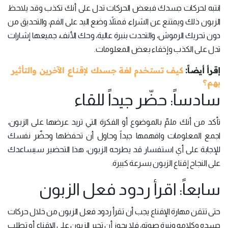
انتبه لحركات جسدك فبعض الحركات تدل على أنك تكذب وقد يلاحظ
الزبون ذلك ويمتنع عن الشراء، فمثلاً وضع اليد على الفم، والتحديق من
دون تحريك الرموش، والتحدث بنبرة عالية، وحك الأنف، جميعها إشارات
تدل على الكذب وإخفاء بعض المعلومات.
إقرأ أيضاً:
كيف تستخدم لغة جسدك لإقناع الآخرين والتأثير
بهم؟
سادساً: حضّر جيداً للقاء
تأكد من أنك ملمّ بالموضوع أو الفكرة التي تريد عرضها على الزبون،
اجمع المعلومات وافهمها جيداً وحاول أن تحفظها وحضّر نفسك
للإجابة على أي استفسار قد يطرحه الزبون، هذا التحضير سيساعدك
على النجاح إقناع الزبون بسرعة كبيرة.
سابعاً: اقرأ ردود فعل الزبون
حتى تتقن مهارة الإقناع يجب أن تقرأ ردود فعل الزبون من خلال حركات
جسده وكلامه ونبرة صوته، فلا يجوز أن تجبر الزبون على الإقناع أو تطلب