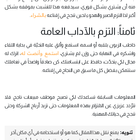
منه أن يشتري بشكل فوري، سيدفعه هذا للتشبث بموقفه بشكل
بالشراء
أكبر لذا التزم الصبر والهدوء لحين تنجح في إقناعه
.
ثامناً: التزم بالآداب العامة
خاطب الزبون بلقبه أو اسمه، استمع وألقِ عليه التحيّة في بداية اللقاء
استمع وأنصت له
واشكره في النهاية حتى وإن لم يشتري،
، اترك له
مجال لكي يتحدّث، حافظ على ابتسامتك، كن صادقاً واضحاً في تعاملك
ستتمكن بفضل كل ما سبق من النجاح في إقناعه.
المعلومات السابقة تساعدك لكي تصبح موظف مبيعات ناجح، فلا
تترّدد عزيزي عن الالتزام بهذه المعلومات حتى تزيد أرباح الشركة وحتى
تنجح في حياتك المهنية.
تنويه:
يمنع نقل هذا المقال كما هو أو استخدامه في أي مكان آخر