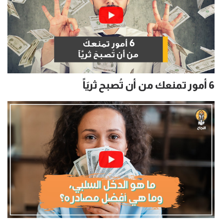
6 أمور تمنعك من أن تُصبح ثريَاً