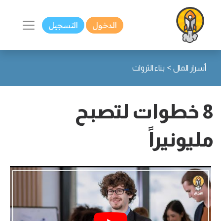
الدخول
التسجيل
>
أسرار المال
بناء الثروات
8 خطوات لتصبح
مليونيراً