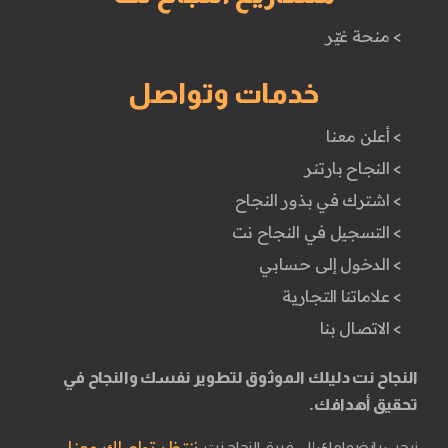
> منحة غيّر
خدمات وتواصل
> أعلن معنا
> النجاح بارتنر
> اشترك في بذور النجاح
> التسجيل في النجاح نت
> الدخول إلى حسابي
> علاماتنا التجارية
> الاتصال بنا
النجاح نت دليلك الموثوق لتطوير نفسك والنجاح في
تحقيق أهدافك.
ننتظر تواصلك معنا.
نرحب بانضمامك إلى فريق النجاح نت.