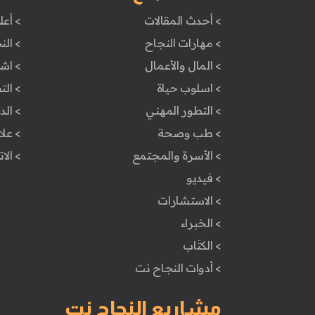
> أحدث المقالات
> أعل
> مهارات النجاح
> الن
> المال والأعمال
> اش
> اسلوب حياة
> ال
> التطور المهني
> ال
> طب وصحة
> علا
> الأسرة والمجتمع
> الا
> فيديو
> الاستشارات
> الخبراء
> الكتَاب
> أدوات النجاح نت
مشاريع النجاح نت