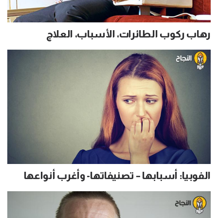
رهاب ركوب الطائرات، الأسباب، العلاج
الفوبيا: أسبابها – تصنيفاتها- وأغرب أنواعها