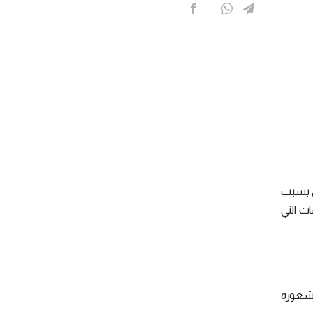
شى بسبب
ت التي
ا شعوره