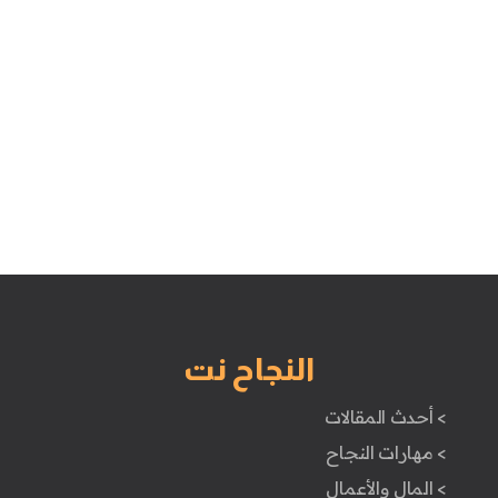
النجاح نت
> أحدث المقالات
> مهارات النجاح
> المال والأعمال