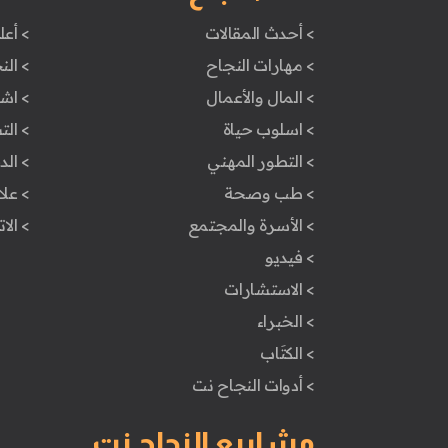
> أحدث المقالات
> أعل
> مهارات النجاح
> الن
> المال والأعمال
> اش
> اسلوب حياة
> ال
> التطور المهني
> ال
> طب وصحة
> علا
> الأسرة والمجتمع
> الا
> فيديو
> الاستشارات
> الخبراء
> الكتَاب
> أدوات النجاح نت
مشاريع النجاح نت