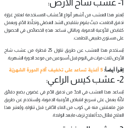
1- عشب شاح الأرض:
يُعتبر هذا العشب من أشهر أنواع الأعشاب المستخدمة لعلاج غزارة
تدفق الطمث، حيثُ يقوم بتقليص الشد العضلي وتجلّط الدّم، ويعمل
كقابض للأوعية الدموية، وبالتالي تساعد هذهِ الخصائص في الحصول
على مستوى طبيعي للطمث.
يُستخدم هذا العشب عن طريق تناول 25 قطرة من عشب شاح
الأرض ثلاث مرات في اليوم قبل أسبوعين من موعد الدورة الشهرية.
إقرأ أيضاً:
5 أغذية تساعد على تخفيف آلام الدورة الشهريّة
2- عشب كيس الراعي:
يُساعد هذا العشب في الحدّ من تدفق الدّم في غضون بضع دقائق
لأنّهُ يعمل على تسريع انقباض الأوعية الدموية، ويُستخدم عن طريق
مزج ملعقتين منه في كوب من الماء الدّافئ قبل تناولهِ، ويُعتبر هذا
العلاج فعّال جداً لعلاج نزيف مابعد الولادة.