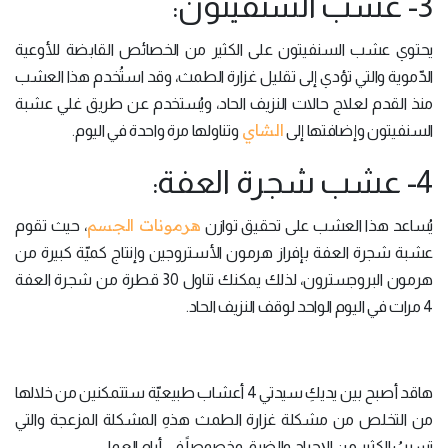
3- عشب السنفيتون:
يحتوي عشب السنفيتون على الكثير من الخصائص القابضة للأوعية
الدّموية والتي تؤدي إلى تقليل غزارة الطمث، وقد استُخدم هذا العشب
منذ القدم لعلاج حالات النزيف الحاد، ويُستخدم عن طريق غلي عشبة
الشاي
السنفيتون وإضافتها إلى
وتناولها مرة واحدة في اليوم.
4- عشب شجرة العفة:
هرمونات الجسم
يُساعد هذا العشب على تحقيق توازن
، حيث تقوم
عشبة شجرة العفة بإفراز هرمون الأستروجين وإنتاج كميّة كبيرة من
هرمون البروجسترون، لذلك يمكنك تناول 30 قطرة من شجرة العفة
4 مرات في اليوم الواحد لوقف النزيف الحاد.
هاقد أصبح بين يديكِ سيدتي 4 أعشاب طبيعيّة ستتمكنين من خلالها
من التخلص من مشكلة غزارة الطمث هذهِ المشكلة المزعجة والتي
تسببُ الكثير من الإحراج والضيق وخصوصاً في أيام العمل.