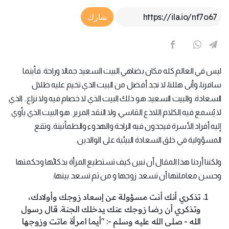
Article Link
شارك
ليس في العالم كله مكان بضاهي البيت السعيد جمالا وراحة. فأينما
سافرنا، وأنى هللنا، لا نجد أفضل من البيت الذي تخيم عليه ظلال
السعادة. والبيت السعيد هو ذلك البيت الذي لا خصام فيه ولا نزاع.. الذي
لا يُسمع فيه الكلام اللاذع القاسي، ولا النقد المرير. هو البيت الذي يأوي
إليه أفراد الأسرة فيجدون فيه الراحة والهدوء والطمأنينة. وتقع
المسؤولية في خلق السعادة البيئية على الوالدين.
ولكننا أردنا هذا المقال أن نبين كيف تستطيع المرأة بذكائها وحكمتها
وحسن معاملتها أن تسعد زوجها و من ثم تسعد بيتها:
تذكري أنك أنت مسؤولة عن إسعاد زوجك وأولادك،
وتذكري أن رضا زوجك عنك يدخلك الجنة. قال رسول
الله - صلى الله عليه وسلم -: "أيما امرأة ماتت وزوجها