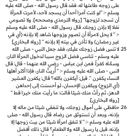
على زوجه طاعتها له. فقد قال رسول الله - صلى الله عليه
وسلم -: "لو كنت آمرا أحدا أن يسجد لأحد، لأمرت المرأة
أن تسجد لزوجها" [رواه الترمذي وصححه]. ولا تصومي
نفلا إلا بإذن زوجك. قال رسول الله - صلى الله عليه وسلم
-: " لا يحل لامرأة أن تصوم وزوجها شاهد إلا بإذنه (أي في
غير رمضان) ولا تأذن في بيته إلا بإذنه " [رواه البخاري]
لا تنسِ فضل زوجك عليكِ، فقد جعل النبي - صلى الله
عليه وسلم - تناسي فضل الزوج سببا لدخول المرأة النار،
وسمَّاه كفراً. فعن ابن عباس - رضي الله عنهما - قال: قال
النبي - صلى الله عليه وسلم -: " أُريتُ النار، فإذا أكثر أهلها
النساء يكفرن ". قيل: أيكفرن بالله؟ قال: يكفرن العشير
(أي الزوج) ويكفرن الإحسان، لو أحسنت إلى إحداهن
الدهرَ، ثم رأتْ منك شيئا قالت: ما رأيت منك خيرا قط "
[رواه البخاري].
حافظي على أموال زوجك، ولا تنفقي شيئا من ماله إلا
بإذنه، وبعد أن تستوثق من رضاه. قال رسول الله - صلى
الله عليه وسلم -: " لا تنفق امرأة شيئا من بيت زوجها إلا
بإذنه. قيل يا رسول الله ولا الطعام؟ قال: ذلك أفضل