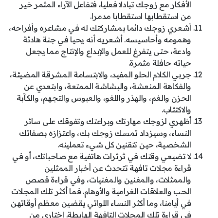
الأفكار مع زوجك تبادلا فعليا، فتفاعل الآراء المثمر خير
من استقطابها استقطابا مدمرا.
أشعري زوجك دائما بمشاركتك له في مشاعره وأفراحه،
وهمومه وأحاسيسه. أشعريه أنه يحيا في جنة هادئة
وادعة، حتى يتفرغ للعمل والإبداع والإنتاج مما يجعل
حياته حافلة مثمرة.
جربي الكلام الحلو المفيد، والابتسامة المشرقة المضيئة،
والفكاهة المنعشة، والبشاشة الممتعة، وابتعدي عن
الحزن والغم، والهذر واللغو، والعبوس والتجهم، والكآبة
والاكتئاب.
أظهري لزوجك مهارتك وبراعتك وتفوقك على سائر
النساء، وسيزداد تمسك زوجك بك، واعتزازه بصفاتك
الشخصية، حين تتقنين كل شيء تعملينه.
لا تضيعي وقتك في ثرثرات هاتفية مع صاحباتك، أو في
قراءة مجلات تافهة تتحدث عن أخبار الممثلين
والممثلات، والمغنين والمغنيات، وفي قراءة قصص
الحب والعلاقات الغرامية والأوهام. فما أكثر تلك المجلات
في أيامنا، وما أكثر النساء اللواتي يقضين معظم أوقاتهن
في قراءة تلك المجلات التافهة الهابطة. اختاري من