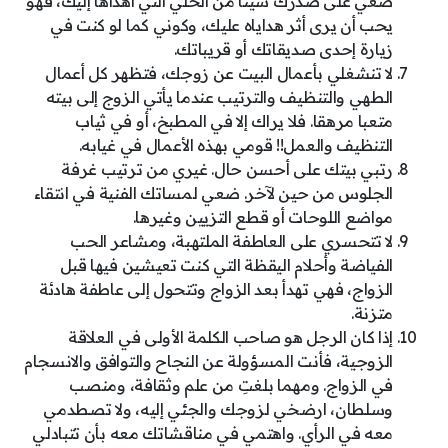
ضعي على صدرك شيئا من الحلي التي أهداها إليك، فهو
يحب أن يرى أثر هداياه عليك، وكوني كما لو كنت في
زيارة إحدى صديقاتك أو قريباتك.
لا تنشغلي بأعمال البيت عن زوجك، فتظهر كل أعمال
الطهي والتنظيف والترتيب عندما يأتي الزوج إلى بيته
متعبا مرهقا. فلا يراك إلا في المطبخ، أو في ثياب
التنظيف والعمل!! قومي بهذه الأعمال في غيابه.
رتبي بيتك على أحسن حال. غيري من ترتيب غرفة
الجلوس من حين لآخر. ضعي لمساتك الفنية في انتقاء
مواضع اللوحات أو قطع التزيين وغيرها.
لا تتحسري على العاطفة الملتهبة، ومشاعر الحب
الفياضة وأحلام اليقظة التي كنت تعيشين فيها قبل
الزواج، فهي تهدأ بعد الزواج وتتحول إلى عاطفة هادئة
متزنة.
إذا كان الرجل هو صاحب الكلمة الأولى في العلاقة
الزوجية، فأنت المسؤولة عن النجاح والتوافق والانسجام
في الزواج. ومهما بلغتِ من علم وثقافة، ومنصب
وسلطان، ارضخي لزوجك والجئي إليه، ولا تصطدمي
معه في الرأي. واهتمي في مناقشاتك معه بأن تتبادلي