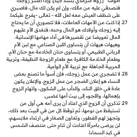
أموالنا " [رواه الترمذي بسند جيد]. وإذا أعسر زوجك
فتصدقي عليه من مالك، وإن لم يكن لك مال، فاصبري
على شظف العيش معه لعل الله - تعالى -يفرج عليكما.
إذا كنت من الأمهات العاملات، فلا تتصوري أن ما يحتاج
إليه زوجك وأولادك هو المال وحده، فتغدق الأم عليهم
المال تعويضا عن تقصيرها في أداء مهامها الإنسانية.
وهيهات هيهات أن يتساوى اللبن الصناعي مع لبن الأم
الرباني الطبيعي. أو يتساوى حنان الخادمة مع حنان الأم..
وطعام الخادمة الكافرة مع طعام الزوجة النظيفة، وتربية
المربية الجاهلة مع تربية الأم الواعية.
لا تضجري من عمل زوجك، فإن أسوأ ما تصنع بعض
النساء هو إعلان الضجر من عمل الزوج. والإعلان يكون
عادة في خلق النكد، والدأب على الشكوى، واتهام الزوج
بإهمالها.. واللجوء إلى بيت أمها غضبى.
تذكري أن الزوج الذي اعتاد أن يرى أمه هي أول من
تستيقظ من نومها، ثم توقظ كل من في البيت بعد ذلك،
وتجهز لهم الفطور، وتعاون الصغار في ارتداء ملابسهم،
لن يرضى بامرأة اعتادت أن تنام حتى منتصف الشمس
في كبد السماء!.