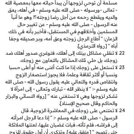
مسلمة أن توحي لزوجها أن يبدأ حياته معها بمعصية الله
- تعالى -ورسوله - صلى الله عليه وسلم - في أهله، يعق
والديه ويقطع رحمه من أجل رضا زوجته؟! وهو ما أنبأ
عنه الرسول - صلى الله عليه وسلم - عن تغيير حال
المسلمين وأخلاقهم في المستقبل، فأخبر بأنه في ذلك
الزمان: " أطاع الرجل زوجته وعق أمه، وبر صديقه وجفا
أباه " [رواه الترمذي].
لا تنقلي مشاكل بيتك إلى أهلك، فتوغري صدور أهلك ضد
زوجك. بل حلي تلك المشاكل بالتعاون مع زوجك.
لا تستعل على زوجك إذا ما كنت أغنى منه أو أعلى حسبا
ونسبا أو أكثر ثقافة وعلما، فلا يجوز استصغار الزوج
وانتقاص قدره والتعالي عليه. يقول رسول الله - صلى الله
عليه وسلم -: " لا ينظر الله - تبارك وتعالى - إلى امرأة لا
تشكر لزوجها وهي لا تستغني عنه " [رواه النسائي والبزار
والحاكم وقال صحيح الإسناد].
لا تمتنعي على زوجك في المعاشرة الزوجية. قال
الرسول - صلى الله عليه وسلم -: " إذا دعا الرجل امرأته
إلى فراشه، فلم تأته، فبات غضبان عليها، لعنتها الملائكة
حتى تصبح " [متفق عليه]. وتذكري أن أول حقوق للزوج