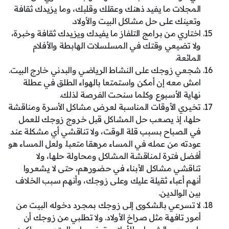
المجلات ما يفيد ذهنك وعقلك وقلبك، وما يزيدك ثقافة
وتعينك على حل مشاكل البيت والأولاد.
اختاري من برامج التلفاز ما يفيدك ويزيدك ثقافة وخبرة،
ولا تضيعي وقتك في المسلسلات الهابطة والأفلام
المائعة.
شجعي زوجك على النشاط الرياضي والبدني خارج البيت.
امش معه إن أمكن واستمتعا بالهواء الطلق في عطلة
نهاية الأسبوع وكلما سنحت الفرصة لذلك.
تخيري الأوقات المناسبة لعرض مشاكل الأسرة ومناقشة
حلها، إذ يصعب حل المشاكل قبل خروج زوجك للعمل
في الصباح بسبب قلة الوقت، ولا تناقشي أي مشكلة عند
عودته من عمله في المساء مرهقا متعبا. ولعل المساء هو
أفضل فترة لمناقشة المشاكل ومحاولة حلها، ولا
تناقشي مشاكل الأبناء في حضورهم، حتى لا يشعروا
أنهم أعباء ثقيلة عليك وعلى زوجك، وأنهم سبب الخلاف
بين الوالدين.
لا تسرعي بالشكوى إلى زوجك بمجرد دخوله البيت من
أمور تافهة مثل صراخ الأولاد. ولا تطلبي من زوجك أن