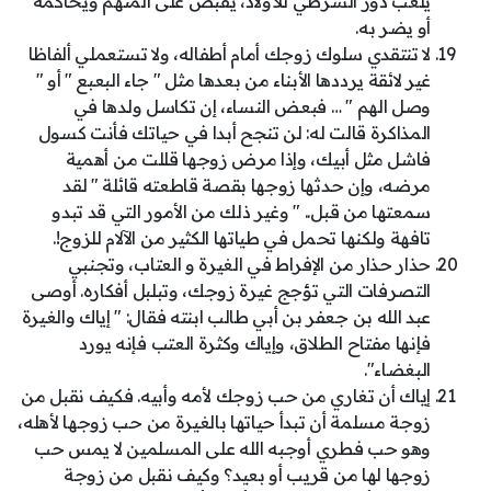
يلعب دور الشرطي للأولاد، يقبض على المتهم ويحاكمه
أو يضر به.
لا تنتقدي سلوك زوجك أمام أطفاله، ولا تستعملي ألفاظا
غير لائقة يرددها الأبناء من بعدها مثل " جاء البعبع " أو "
وصل الهم " … فبعض النساء، إن تكاسل ولدها في
المذاكرة قالت له: لن تنجح أبدا في حياتك فأنت كسول
فاشل مثل أبيك، وإذا مرض زوجها قللت من أهمية
مرضه، وإن حدثها زوجها بقصة قاطعته قائلة " لقد
سمعتها من قبل.. " وغير ذلك من الأمور التي قد تبدو
تافهة ولكنها تحمل في طياتها الكثير من الآلام للزوج!.
حذار حذار من الإفراط في الغيرة و العتاب، وتجنبي
التصرفات التي تؤجج غيرة زوجك، وتبلبل أفكاره. أوصى
عبد الله بن جعفر بن أبي طالب ابنته فقال: " إياك والغيرة
فإنها مفتاح الطلاق، وإياك وكثرة العتب فإنه يورد
البغضاء".
إياك أن تغاري من حب زوجك لأمه وأبيه. فكيف نقبل من
زوجة مسلمة أن تبدأ حياتها بالغيرة من حب زوجها لأهله،
وهو حب فطري أوجبه الله على المسلمين لا يمس حب
زوجها لها من قريب أو بعيد؟ وكيف نقبل من زوجة