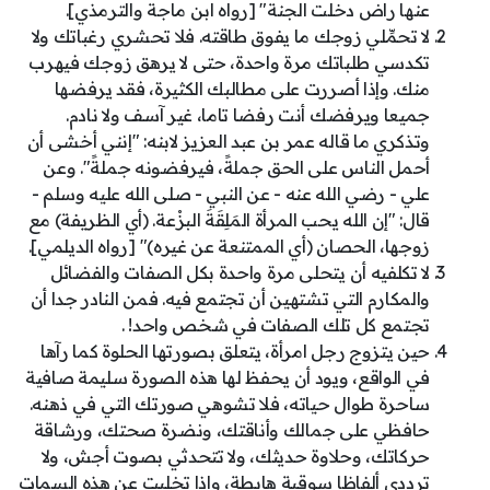
عنها راض دخلت الجنة" [رواه ابن ماجة والترمذي].
لا تحمِّلي زوجك ما يفوق طاقته. فلا تحشري رغباتك ولا
تكدسي طلباتك مرة واحدة، حتى لا يرهق زوجك فيهرب
منك. وإذا أصررت على مطالبك الكثيرة، فقد يرفضها
جميعا ويرفضك أنت رفضا تاما، غير آسف ولا نادم.
وتذكري ما قاله عمر بن عبد العزيز لابنه: "إنني أخشى أن
أحمل الناس على الحق جملةً، فيرفضونه جملةً". وعن
علي - رضي الله عنه - عن النبي - صلى الله عليه وسلم -
قال: "إن الله يحب المرأة المَلِقَةَ البزْعة. (أي الظريفة) مع
زوجها، الحصان (أي الممتنعة عن غيره)" [رواه الديلمي].
لا تكلفيه أن يتحلى مرة واحدة بكل الصفات والفضائل
والمكارم التي تشتهين أن تجتمع فيه. فمن النادر جدا أن
تجتمع كل تلك الصفات في شخص واحد! .
حين يتزوج رجل امرأة، يتعلق بصورتها الحلوة كما رآها
في الواقع، ويود أن يحفظ لها هذه الصورة سليمة صافية
ساحرة طوال حياته، فلا تشوهي صورتك التي في ذهنه.
حافظي على جمالك وأناقتك، ونضرة صحتك، ورشاقة
حركاتك، وحلاوة حديثك، ولا تتحدثي بصوت أجش، ولا
ترددي ألفاظا سوقية هابطة، وإذا تخليت عن هذه السمات