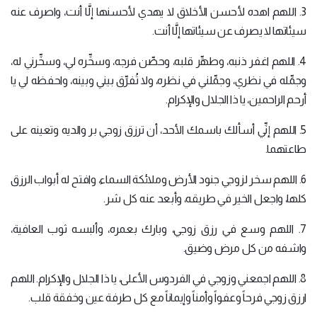
3. اللهم اهده لأحسن الأخلاق لا يهدي لأحسنها إلَّا أنت، واصرف عنه
سيئاتها لا يصرف عن سيئاتها إلَّا أنت.
4. اللهم اغفر ذنبه، وطهِّر قلبه، وحصِّن فرجه، وسخِّره لي، وسخِّرني له،
وجمِّله في نظري، وجمِّلني في نظره، ولا تُفرِّق بيني وبينه، واحفظه لي يا
أرحم الراحمين، يا ذا الجلال والإكرام.
5. اللهم إنِّي أسألك باسمك الأحد، أن ترزق زوجي بر والديه وتعينه على
طاعتهما.
6. اللهم سخر لزوجي جنود الأرض وملائكة السماء، وافتح له أبواب الرزق
كلها، واجعل الخير في طريقه، وأبعد عنه كل شر.
7. اللهم وسع في رزق زوجي، وبارك بعمره، وألبسه ثوب العافية،
واشفه من كل مرض وضيق.
8. اللهم اجمعني وزوجي في الفردوس الأعلى، يا ذا الجلال والإكرام. اللهم
ارزق زوجي فرحاً وعفواً وأمناً وإيماناً مع كل طرفة عين وخفقة قلب.