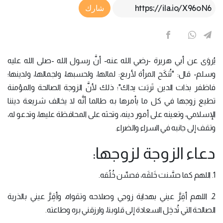
Article Link
شارك
يُروَى عن أبي هريرة -رضي الله عنه- أنَّ رسول الله -صلى الله عليه
وسلم- قال: "تُنكَح المرأة لأربع: لمالها، ولحسبها، ولجمالها، ولدينها؛
فاظفر بذات الدين تَربَت يداك"؛ ذلك لأنَّ الزوجة الصالحة والمؤمنة
تطيع زوجها في كل ما يأمرها به طالما أنَّه لا يخالف شريعة ديننا
الإسلامي، وتعينه على أمور دينه، وتحثه على المحافظة عليها، وتدعو له،
وتقف إلى جانبه في السراء والضراء.
دعاء الزوجة لزوجها:
1. اللهم كما حسَّنت خَلقَه، فحسِّن خُلُقه.
2. اللهم أقِرَّ عيني بهداية زوجي وصلاحه وتقواه، وأقِرَّ عيني بالذرية
الصالحة التي تُدخِل السعادة إلى قلوبنا، وارزقني بره وطاعته.