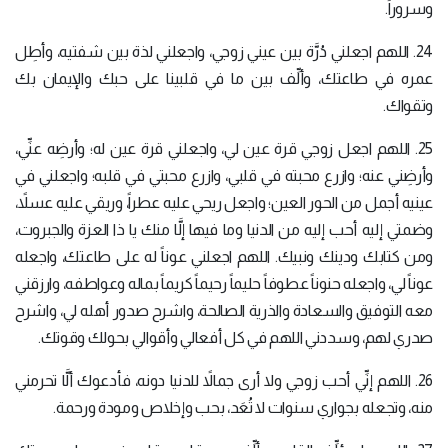
وسروراً.
24. اللهم اجعلني دُرَّة بين عيني زوجي، واجعلني لذة بين شفتيه، وأطِل
عمره في طاعتك، وألِّف بين ما في قلبينا على حبك والإيمان بك
وتقواك.
25. اللهم اجعل زوجي قرة عين لي، واجعلني قرة عين له؛ وأرضِه عنِّي،
وأرضِني عنه؛ وازرع محبته في قلبي، وازرع محبتي في قلبه؛ واجعلني في
عينيه أجمل من الحور العين؛ واجعل ريحي عليه عطراً، وريقي عليه عسلاً،
وضمتي إليه أحب إليه من الدنيا وما فيها إلَّا منك يا ذا العزة والجبروت،
ومن كتابك ودينك ونبيك. اللهم اجعلني عوناً له على طاعتك، واجعله
عوناً لي، واجعله حنوناً عطوفاً حليماً رحيماً كريماً بماله وعواطفه، وارزقني
معه التوفيق والسعادة والذرية الصالحة، واشرح صدور أهله لي، واشرح
صدري لهم، وسددني اللهم في كل أفعالي وأقوالي بحولك وقوتك.
26. اللهم إنِّي أحب زوجي ولا أرى جمالاً للدنيا دونه، فأدعوك ألَّا تحرمني
منه، وتجعله بجواري سنوات لا تُعَد، بحب وإخلاص ومودة ورحمة.