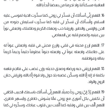
العافية مسكناً لنا، ولا تحرمنا من بعضنا أبداً يا الله.
16. اللهم إنِّي أسألك أن تسخِّر لي زوجي كما سخَّرت الحية لموسى عليه
السلام، وأسألك أن تسخِّر لي قلبه كما سخَّرت لسليمان جنوده من
الجن والإنس والطير، وارزقنا حب وجهك الكريم وطاعتك، واجعلني نوراً
بين عينيه، واعصم قلبه عن المعاصي.
17. اللهم ازرع محبته في قلبي، وازرع محبتي في قلبه، واجعلني عوناً له
على طاعتك، واجعله عوناً لي، واجعله حنوناً عطوفاً حليماً رحيماً كريماً
بماله وعواطفه.
18. اللهم ارزقني حبه ورضاه وصدق حديثه؛ وإن غضب علي، فالجم فاهه
بكلمة لا إله إلَّا الله، وسكِّن غضبه بلا حول ولا قوة إلَّا بالله، وارزقني حنان
الزوج والولد.
19. اللهم رُدَّ إليَّ زوجي رداً جميلاً، اللهم إنِّي أسألك باسمك الحبيب الكافي
أن تكفيني بكل أموري مع زوجي عمَّا يشوش خاطري ويُسهِر ناظري،
اللهم ألِّف بين قلبي وقلبه كما ألَّفت بين قلوب عبادك، وسخِّره لي كما