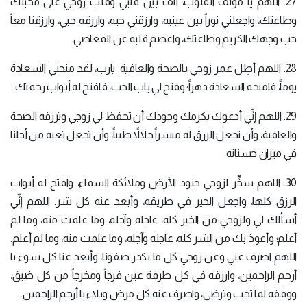
27. اللهم يا مؤلِّف القلوب، ألِّف بين قلبي وقلب زوجي على محبتك
وطاعتك، واجعلني نوراً بين عينيه، وارزقني حبه، وارزقه حبي، وارزقنا معاً
حب وجهك الكريم وطاعتك، واعصم قلبه عن المعاصي.
28. اللهم أطِل عمر زوجي بالصحة والعافية. يارب، لقد منحني السعادة
يوماً، فامنحه السعادة دهراً؛ وفتح لي باب الحب، فافتح له أبواب رحمتك.
29. اللهم إنِّي أدعوك بكرمك وجودك أن تحفظ لي زوجي وترزقه الصحة
والعافية، وأن تجعل الرزق له ميسراً حلالاً طيباً، وأن تجعل تعبه من أجلنا
في ميزان حسناته.
30. اللهم سخِّر لزوجي جنود الأرض وملائكة السماء، وافتح له أبواب
الرزق كلها، واجعل الخير في طريقه، وأبعد عنه كل شر. اللهم إنِّي
أسألك لي ولزوجي من الخير كله، عاجله وآجله، وما علمت منه، وما لم
أعلم؛ وأعوذ بك من الشر كله، عاجله وآجله، وما علمت منه، وما لم أعلم.
اللهم اصرف عني وعن زوجي كل ما يكدر صفونا، وأبعد عنا كل سوء يا
أرحم الراحمين، وارزقه في كل طرفة عين فرجاً ومخرجاً من كل ضيق،
ووفقه لما تحب وترضى، واصرف عنه كل مرض وبلاء يا أرحم الراحمين.