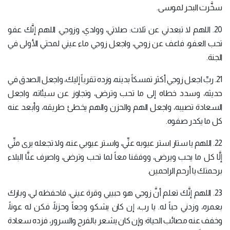
سخَّرت البحر لموسى.
20. اللهم لا تبعدني عن ثلاث: صلاتي، وولدي، وزوجي. اللهم إنَّك عفو
تحب العفو، فاعف عن زوجي، واجعل زوجي ماء عيني لمحتي الأولى في
الجنة.
21. ربِّ اجعل زوجي أكثر تمسكاً بدينه، وزده تقرباً إليك، واجعل الصدق في
حديثه، وسدد خطاه إلى ما تحب وترضى، وتجاوز عن سيئاته، واجعل
السعادة تصيبه، واجعل الهم والحزن والهم يخطئ طريقه، وأبعد عنه
كل ما يكدر صفوه.
22. اللهم يا ستار استر عيوبه عنِّي، واستر عيوبي عنه، ولا تجعله يرى منِّي
إلَّا كل ما يحب ويرضى، ووفقنا معاً لما تحب وترضى، واصرف عنَّا البلاء
برحمتك يا أرحم الراحمين.
23. اللهم إنَّك تعلم أنَّ زوجي هو حبيبي وقرة عيني، فاحفظه لي، وبارك
بعمره، وزدني حباً له. يا رب، إن كان يشكو وجعاً وحزناً، فكن له عوناً،
وخفف عنه مصائب الحياة؛ وإن كان يشعر بالفرح والسرور، فزده سعادة