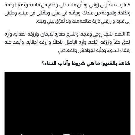
9. يا رب، سخِّر لي زوجي، وحنِّن قلبه علي، وضع في قلبه مواضع الرحمة
والألفة والمودة من عندك، وجمِّله في عيني، وجمِّلني في عينيه، وحبِّبني
إلى قلبه، وارزقني ذرية صالحة منه، ولا تُفرِّق بيني وبينه.
10. اللهم اشفِ زوجي وعافِه، واشرح صدره للإيمان، وارزقه الهداية، وأرِه
الحق حقاً وارزقه اتباعه، وأرِه الباطل باطلاً وارزقه اجتنابه، وأبعد عنه
رفقاء السوء، وجنِّبه الفواحش والمعاصي.
شاهد بالفديو: ما هي شروط وآداب الدعاء؟