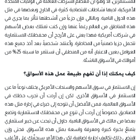
المستثمرين، ألا وهو أن معظم الشركات العاملة في الولايات المتحدة
الأمريكية، لديها نشاطات اقتصادية كثيرة في الخارج وبعضها في مثل
هذه الدول النامية. وبالتالي فإن جزءاً من أنشطتها تتأثر بما يجري في
هذه المناطق من العالم رغماً عنها. وإن كنت تمتلك بعض الأسهم
في شركات أمريكية فهذا يعني على الأرجح أن محفظتك الاستثمارية
تتحمل جزءا ضمنياً من المخاطرة. وأعتقد شخصياً، بعد أخذ جميع هذه
العوامل بعين الاعتبار، أنه من المنطقي أن تستثمر ما نسبته 25% من
أموالك في الأسواق الناشئة.
كيف يمكنك إذا أن تفهم طبيعة عمل هذه الأسواق؟
إن الاستثمار في سوق الأسهم والسندات الأمريكي يختلف نوعاً ما عن
الاستثمار في الأسواق الأخرى. لكن إن أردت أن تجرب حظك في
الأسواق العالمية، فمن الأفضل أن تتوجه إلى خبراء في إدارة مثل هذه
الصناديق خصوصاً إن أردت أن تنوع من محفظتك الاستثمارية وتضع
بعضا من مالك في الأسواق النامية. حاول أن تبحث عن خبير استثماري
يتمتعّ بخبرة كبيرة ومعرفة واسعة بمثل هذه الأسواق. فحتى وإن
اقتضى ذلك تكاليف إدارية إضافية، لكن هذا الأمر سيجنّبك على الأغلب