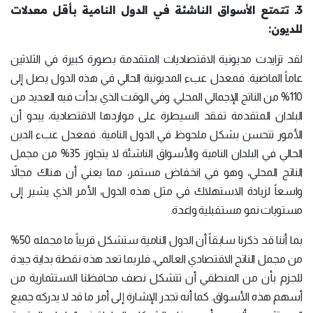
3. تتمتع الأسواق الناشئة في الدول النامية بأقل معدلات
للديون:
لقد تزايدت مديونية الاقتصاديات المتقدمة بصورة كبيرة في الثلاثين
عاماً الماضية. فمعدل عبء المديونية الحالي في هذه الدول يصل إلى
110% من الناتج الإجمالي المحلي. وفي الوقت الذي بدأت فيه العديد من
البلدان المتقدمة تفقد السيطرة على مواردها الاقتصادية، يبدو أن
الأمور تتحسن بشكل ملحوظ في الدول النامية. فمعدل عبء الدين
الحالي في البلدان النامية والأسواق الناشئة لا يتجاوز 35% من مجمل
الناتج المحلي، وهو في انخفاض مستمر، مما يعني أن هناك مجالاً
واسعاً لزيادة الاستهلاك في مثل هذه الدول، الأمر الذي يشير إلى
مستويات نمو مستقبلية واعدة.
بما أننا قد ذكرنا سابقاً أن الدول النامية ستشكل قريباً ما مجمله 50%
من مجمل الناتج الاقتصادي العالمي، فلربما تعد هذه نقطة بداية جيدة
للجزم بأن من المنطقي أن تتشكل نصف محافظنا الاستثمارية من
أسهم هذه الأسواق. كما أنه تجدر الإشارة إلى أمر ما قد لا يدركه جميع