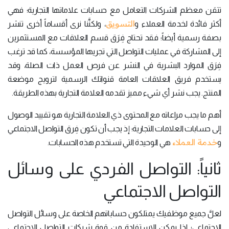
تتقن معظم الشركات التعامل مع حسابات علاماتها التجارية؛ فهي
التسويق
أكثر فائدة لخدمة العملاء و
، ولكنَّنا نرى أقساماً أخرى تنشر
بصفة رسمية أيضاً؛ فقد تحتاج فِرَق قسم العلاقات مع المستثمرين
إلى المشاركة في عمليات التواصل التي تجريها المؤسسة، كما قد ترغب
فِرَق الموارد البشرية في النشر عن فرص العمل ذات الصلة، وقد
يستخدم فريق العلاقات العامة قنواتك الرسمية لترويج موضعة
المنتج. يجب نشر أي شيء مميز تقدمه العلامة التجارية بهذه الطريقة.
أهم ما يجب مراعاته مع المحتوى ذي العلامة التجارية هو تقييد الوصول
إلى حسابات العلامات التجارية؛ إذ يجب أن تكون فِرق التواصل الاجتماعي
خدمة العملاء
و
هي الوحيدة التي تستخدم هذه الحسابات.
ثانياً: التواصل الفردي على وسائل
التواصل الاجتماعي
لعلَّ جميع موظفيك يمتلكون حساباتهم الخاصة على وسائل التواصل
الاجتماعي؛ لذا يمكن الاستفادة من قوة شبكات التواصل الاجتماعي