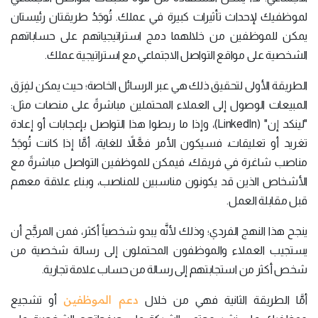
لموظفيك لإحداث تأثيرات كبيرة في عملك. تُوجَدُ طريقتان رئيستان
يمكن للموظفين من خلالهما دمج استراتيجياتهم على حساباتهم
الشخصية على مواقع التواصل الاجتماعي مع استراتيجية عملك.
الطريقة الأولى لتحقيق ذلك هي عبر الرسائل الخاصة؛ حيث يمكن لفِرَق
المبيعات الوصول إلى العملاء المحتملين مباشرةً على منصات مثل:
"لينكد إن" (LinkedIn)، وإذا ما ربطوا هذا التواصل بإعجابات أو إعادة
تغريد أو تعليقات، فسيكون الأمر فعَّالاً للغاية، أمَّا إذا كانت تُوجَدُ
مناصب شاغرة في فريقك، فيمكن للموظفين التواصل مباشرةً مع
الأشخاص الذين قد يكونون مناسبين للمناصب، وبناء علاقة معهم
قبل مقابلة العمل.
ينجح هذا النهج الفردي؛ وذلك لأنَّه يبدو شخصياً أكثر، فمن المرجَّح أن
يستجيب العملاء والموظفون المحتملون إلى رسالة شخصية من
شخص أكثر من استجابتهم إلى رسالة من حساب علامة تجارية.
دعم الموظفين
أمَّا الطريقة الثانية فهي من خلال
أو تشجيع