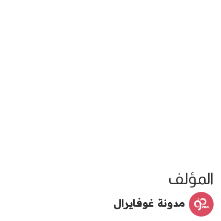
المؤلف
مدونة غوفايرال