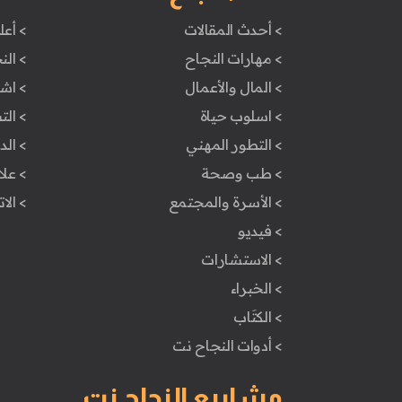
> أحدث المقالات
> أعل
> مهارات النجاح
> الن
> المال والأعمال
> اش
> اسلوب حياة
> ال
> التطور المهني
> ال
> طب وصحة
> علا
> الأسرة والمجتمع
> الا
> فيديو
> الاستشارات
> الخبراء
> الكتَاب
> أدوات النجاح نت
مشاريع النجاح نت