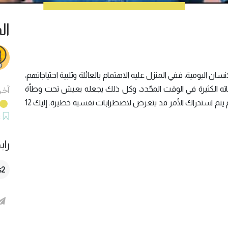
ال
ن اليومية، ففي المنزل عليه الاهتمام بالعائلة وتلبية احتياجاتهم،
اته الكثيرة في الوقت المحّدد، وكل ذلك يجعله يعيش تحت وطأة
آخر
الضغوطات فتتأزم حالته النفسية بشكل كبير، وفي حالم يتم استدراك الأمر قد يتعرض لاضطرابات نفسية خطيرة. إليك 12
ح
راب