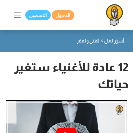
الدخول
التسجيل
>
أسرار المال
الغنى والفقر
12 عادة للأغنياء ستغير
حياتك