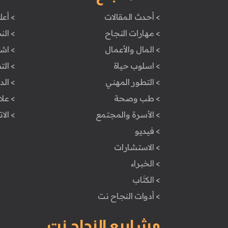
> أحدث المقالات
> أعل
> مهارات النجاح
> الن
> المال والأعمال
> اش
> اسلوب حياة
> ال
> التطور المهني
> ال
> طب وصحة
> علا
> الأسرة والمجتمع
> الا
> فيديو
> الاستشارات
> الخبراء
> الكتَاب
> أدوات النجاح نت
مشاريع النجاح نت