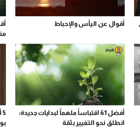
أقوال عن اليأس والإحباط
أق
من
أفضل 61 اقتباساً ملهماً لبدايات جديدة:
5
انطلق نحو التغيير بثقة
بو