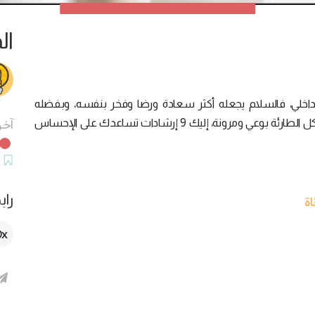
ال
لداخلي، فالسلام يجعله أكثر سعادة ورضا وفخر بنفسه، وبفضله
يستطيع أن يتعامل مع متغيرات الحياة ومعالجة المشاكل الطارئة بوعي ومرونة، إليك 9 إرشادات تساعدك على الإحساس
آخر
ح
راب