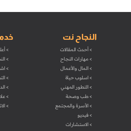
النجاح نت
خدم
> أحدث المقالات
> أعل
> مهارات النجاح
> الن
> المال والأعمال
> اش
> اسلوب حياة
> ال
> التطور المهني
> ال
> طب وصحة
> علا
> الأسرة والمجتمع
> الا
> فيديو
> الاستشارات