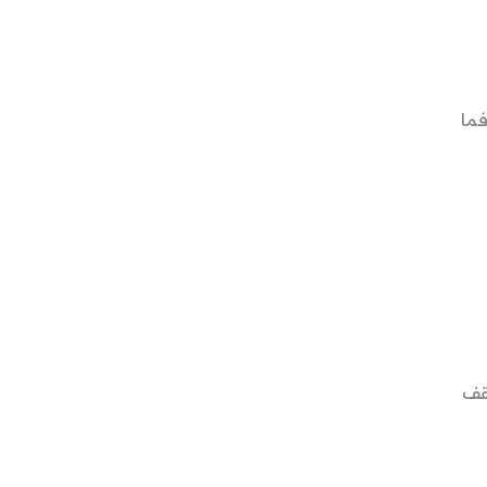
 فما
يقف