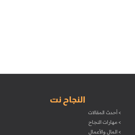
النجاح نت
> أحدث المقالات
> مهارات النجاح
> المال والأعمال