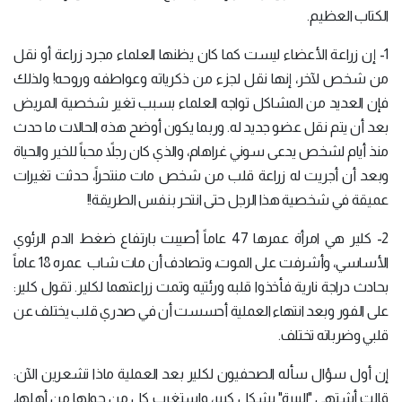
الكتاب العظيم.
1- إن زراعة الأعضاء ليست كما كان يظنها العلماء مجرد زراعة أو نقل
من شخص لآخر، إنها نقل لجزء من ذكرياته وعواطفه وروحه! ولذلك
فإن العديد من المشاكل تواجه العلماء بسبب تغير شخصية المريض
بعد أن يتم نقل عضو جديد له. وربما يكون أوضح هذه الحالات ما حدث
منذ أيام لشخص يدعى سوني غراهام، والذي كان رجلاً محباً للخير والحياة
وبعد أن أجريت له زراعة قلب من شخص مات منتحراً، حدثت تغيرات
عميقة في شخصية هذا الرجل حتى انتحر بنفس الطريقة!!
2- كلير هي امرأة عمرها 47 عاماً أصيبت بارتفاع ضغط الدم الرئوي
الأساسي، وأشرفت على الموت، وتصادف أن مات شاب عمره 18 عاماً
بحادث دراجة نارية فأخذوا قلبه ورئتيه وتمت زراعتهما لكلير. تقول كلير:
على الفور وبعد انتهاء العملية أحسست أن في صدري قلب يختلف عن
قلبي وضرباته تختلف.
إن أول سؤال سأله الصحفيون لكلير بعد العملية ماذا تشعرين الآن:
قالت أشتهي "البيرة" بشكل كبير، واستغرب كل من حولها من أهلها،