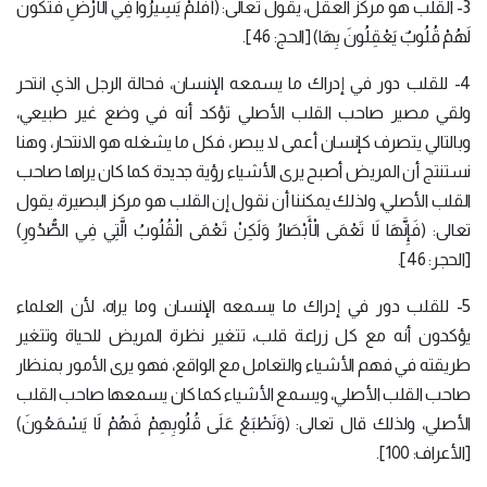
3- القلب هو مركز العقل، يقول تعالى: (أَفَلَمْ يَسِيرُوا فِي الْأَرْضِ فَتَكُونَ
لَهُمْ قُلُوبٌ يَعْقِلُونَ بِهَا) [الحج: 46].
4- للقلب دور في إدراك ما يسمعه الإنسان، فحالة الرجل الذي انتحر
ولقي مصير صاحب القلب الأصلي تؤكد أنه في وضع غير طبيعي،
وبالتالي يتصرف كإنسان أعمى لا يبصر، فكل ما يشغله هو الانتحار، وهنا
نستنتج أن المريض أصبح يرى الأشياء رؤية جديدة كما كان يراها صاحب
القلب الأصلي، ولذلك يمكننا أن نقول إن القلب هو مركز البصيرة، يقول
تعالى: (فَإِنَّهَا لَا تَعْمَى الْأَبْصَارُ وَلَكِنْ تَعْمَى الْقُلُوبُ الَّتِي فِي الصُّدُورِ)
[الحجر: 46].
5- للقلب دور في إدراك ما يسمعه الإنسان وما يراه، لأن العلماء
يؤكدون أنه مع كل زراعة قلب، تتغير نظرة المريض للحياة وتتغير
طريقته في فهم الأشياء والتعامل مع الواقع، فهو يرى الأمور بمنظار
صاحب القلب الأصلي، ويسمع الأشياء كما كان يسمعها صاحب القلب
الأصلي، ولذلك قال تعالى: (وَنَطْبَعُ عَلَى قُلُوبِهِمْ فَهُمْ لَا يَسْمَعُونَ)
[الأعراف: 100].