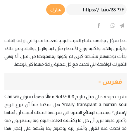
Article Link
شارك
هذا سؤال يواجهه علماء الغرب اليوم، فبعدما نجحوا في زراعة القلب
والرئتين والكبد والكلية وزرع الأعضاء مثل اليد والرجل والجلد وغير ذلك،
بدأت تواجههم مشكلة كبرى لم يكونوا يفهمونها من قبل، ألا وهي
التغيرات الواضحة التي تحدث مع كل عملية زراعة مهما كان نوعها.
فهرس +
نشرت جريدة ديلي ميل بتاريخ 9/4/2008 مقالاً مهماً بعنوان Can we
really transplant a human soul? هل يمكننا حقاً أن نزرع الروح
لإنسان؟ وبسبب الوقائع المثيرة التي سردتها المقالة أحببت أن أنقلها
وأعلق عليها لنرى أن كل ما يكشفه العلماء اليوم وما يستغربون منه
قد تحدث عنه القرآن وأشار إليه بوضوح بما يشهد على إعجاز هذا