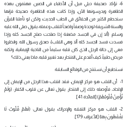
6- تؤكد صحيفة ديلي ميل أن الأطباء في الصين مهتمون بهذه
الظاهرة ويدرسونها الآن، وإذا كانت هذه الظاهرة صحيحة فإنها
ستحطم الكثير من الحقائق في الطب الحديث، ولكن لو تأملنا القرآن
والسنة الشريفة لوجدنا وصفاً واضحاً للقلب وعمله، يقول صلى الله عليه
وسلم: (ألا إن في الجسد مضغة إذا صلحت صلح الجسد كله وإذا
فسدت فسد الجسد كله ألا وهي القلب)، صدق رسول الله. وانظروا
معي إلى حالة الرجل الذي كان قلبه سليماً من الناحية الإيمانية، ولكنه
مريض طبياً، كيف أقدم على الانتحار بعد تغيير قلبه، ماذا يعني ذلك؟
نستطيع أن نستنتج من الوقائع السابقة:
1- أن القلب هو مركز الإيمان، فقد انقلب هذا الرجل من الإيمان إلى
الإلحاد، فأوصله ذلك إلى الانتحار. يقول تعالى عن قلوب الكفار: (وَلَمْ
تُؤْمِنْ قُلُوبُهُمْ) [المائدة: 41].
2- القلب هو مركز التفقه والإدراك، يقول تعالى: (لَهُمْ قُلُوبٌ لَا
يَفْقَهُونَ بِهَا) [الأعراف: 179].