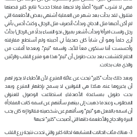
فهي لا تشرب "البيرة" أصلاً ولا تحبها، فماذا حدث؟ تتابع كلير قصتها
فتقول: لقد بدأت بعد شهر من العملية أشتهي بعض الأطعمة التي
لم أكن أحبها مثل الدجاج، وبدأتُ أتصرف مثل الرجال، وكنتُ أحس بأنني
رجل ولست امرأة! وبدأت أشعر بميول نحو النساء بدلاً من الرجال! بدأتُ
أرى حلماً وهو أن شاباً كان صديقاً لي أحببته ولم أستطع مفارقته
وأحسست أننا سنكون معاً للأبد، واسمه "تيم"، وبعدما أفقت من
الحلم اكتشفت بعد بحث طويل أن "تيم" هذا هو متبرع القلب والرئتين
والذي مات بحادث.
وبعد ذلك بدأت "كلير" تبحث عن عائلة المتبرع، لأن الأطباء لا يجوز لهم
أن يخبروها عنه، هكذا هي القوانين، لا يسمح بإظهار المتبرع. وبعد
بحث طويل بمساعدة الأصدقاء استطاعت الوصول للعنوان
المطلوب، وعندما ذهبت إلى بيتهم سألتهم عن اسمه كانت المفاجأة
أن اسمه بالفعل هو "تيم" وسألتهم عن شخصيته فقالوا إنه كان يحب
البيرة والدجاج والأطعمة ذاتها التي أصبحت "كلير" تحبها!
3- هناك مئات الحالات المشابهة لحالة كلير والتي تحدث نتيجة زرع القلب