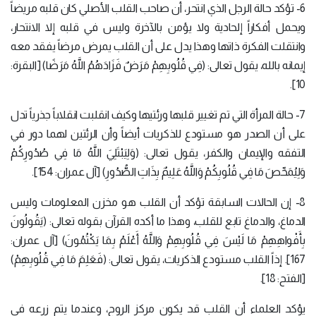
6- تؤكد حالة الرجل الذي انتحر، أن صاحب القلب الأصلي كان قلبه مريضاً
ويحمل أفكاراً إلحادية ولا يؤمن بالآخرة وليس في قلبه إلا الانتحار،
وانتقلت الفكرة ذاتها وهذا يدل على أن القلب يمرض مرضاً يفقد معه
إيمانه بالله، يقول تعالى: (فِي قُلُوبِهِمْ مَرَضٌ فَزَادَهُمُ اللَّهُ مَرَضًا) [البقرة:
10].
7- حالة المرأة التي تم تغيير قلبها ورئتيها وكيف انقلبت انقلاباً جذرياً تدل
على أن الصدر هو مستودع للذكريات أيضاً وأن الرئتين لهما دور في
التفقه والإيمان والكفر، يقول تعالى: (وَلِيَبْتَلِيَ اللَّهُ مَا فِي صُدُورِكُمْ
وَلِيُمَحِّصَ مَا فِي قُلُوبِكُمْ وَاللَّهُ عَلِيمٌ بِذَاتِ الصُّدُورِ) [آل عمران: 154].
8- إن الحالات السابقة تؤكد أن القلب هو مخزن المعلومات وليس
الدماغ، والدماغ تابع للقلب، وهذا ما أكده القرآن بقوله تعالى: (يَقُولُونَ
بِأَفْواهِهِمْ مَا لَيْسَ فِي قُلُوبِهِمْ وَاللَّهُ أَعْلَمُ بِمَا يَكْتُمُونَ) [آل عمران:
167]. إذاً القلب مستودع الذكريات، يقول تعالى: (فَعَلِمَ مَا فِي قُلُوبِهِمْ)
[الفتح: 18].
يؤكد العلماء أن القلب قد يكون مركز الروح، وعندما يتم زرعه في