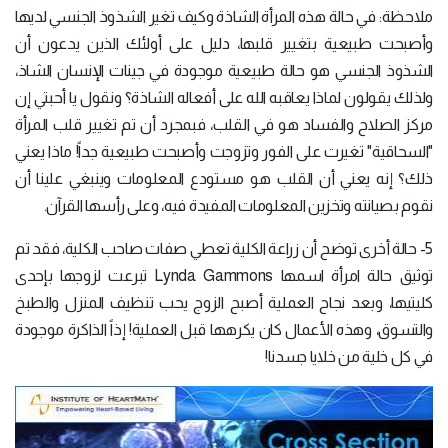
ملاحظة: في حالة هذه المرأة الشاذة وكيف تغير الشذوذ الجنسي لديها
وأصبحت طبيعية بتغيير قلبها، دليل على أولئك الذين يدعون أن
الشذوذ الجنسي هو حالة طبيعية موجودة في جينات الإنسان الشاذ،
ولذلك يقولون لماذا يعاقبه الله على أفعاله الشاذة؟ ونقول يا أحبتي إن
مركز الصلاح والفساد هو في القلب، فبمجرد أن تم تغيير قلب المرأة
"السحاقية" تغيرت على الفور وتزوجت وأصبحت طبيعية جداً! ماذا يعني
ذلك؟ إنه يعني أن القلب هو مستودع المعلومات وينبغي علينا أن
نقوم بصيانته وتخزين المعلومات المفيدة فيه، وعلى رأسها القرآن.
5- حالة أخرى توضح أن زراعة الكلية تعطي صفات صاحب الكلية، فقد تم
توثيق حالة امرأة اسمها Lynda Gammons تبرعت لزوجها بإحدى
كليتيها، وبعد نجاح العملية أصبح الزوج يحب تنظيف المنزل والطبخ
والتسوق، وهذه الأعمال كان يكرهها قبل العملية! إذاً الذاكرة موجودة
في كل خلية من خلايا جسدنا!