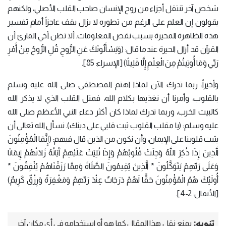
شخص آخر تنتقل أجزاء من روح الإنسان صاحب القلب الأصلي، ولكنهم
يقولون إن العلم على الرغم من تطوره لا يزال يقف عاجزاً أمام تفسير
هذه الظاهرة المحيرة بسبب نقص المعلومات. ألا تظن أخي القارئ أن
القرآن قد أزال الحيرة عندما قال: (وَيَسْأَلُونَكَ عَنِ الرُّوحِ قُلِ الرُّوحُ مِنْ أَمْرِ
رَبِّي وَمَا أُوتِيتُمْ مِنَ الْعِلْمِ إِلَّا قَلِيلًا) [الإسراء: 85].
وأخيراً: ربما تدرك الآن لماذا اهتم المصطفى صلى الله عليه وسلم
بالقلوب، وأمرنا أن نغذيها بكلام الله، فمثل القلب الذي لا يذكر الله
كالبيت الخرب، وربما تدرك لماذا كان أكثر دعاء النبي الأعظم صلى الله
عليه وسلم: (يا مقلب القلوب ثبت قلبي على دينك). نسأل الله تعالى أن
يثبت قلوبنا على الإيمان، وأن نكون من الذين قال فيهم: (إِنَّمَا الْمُؤْمِنُونَ
الَّذِينَ إِذَا ذُكِرَ اللَّهُ وَجِلَتْ قُلُوبُهُمْ وَإِذَا تُلِيَتْ عَلَيْهِمْ آَيَاتُهُ زَادَتْهُمْ إِيمَانًا
وَعَلَى رَبِّهِمْ يَتَوَكَّلُونَ * الَّذِينَ يُقِيمُونَ الصَّلَاةَ وَمِمَّا رَزَقْنَاهُمْ يُنْفِقُونَ *
أُولَئِكَ هُمُ الْمُؤْمِنُونَ حَقًّا لَهُمْ دَرَجَاتٌ عِنْدَ رَبِّهِمْ وَمَغْفِرَةٌ وَرِزْقٌ كَرِيمٌ)
[الأنفال: 2-4].
تنويه:
يمنع نقل هذا المقال كما هو أو استخدامه في أي مكان آخر