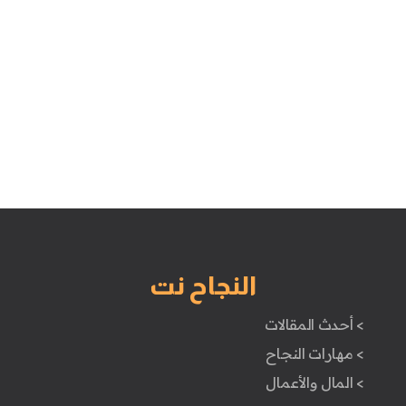
النجاح نت
> أحدث المقالات
> مهارات النجاح
> المال والأعمال