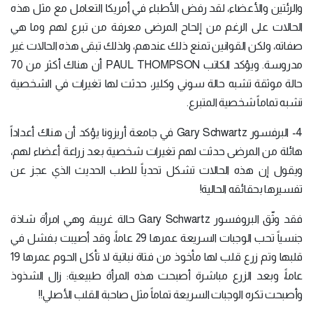
والرئتين والأعضاء، لقد رفض الأطباء في أمريكا التعامل مع مثل هذه
الحالات على الرغم من إلحاح المرضى معرفة من تبرع لهم وما هي
صفاته، ولكن القوانين تمنع ذلك عندهم، ولذلك تبقى هذه الحالات غير
مدروسة. ويؤكد الكاتب PAUL THOMPSON أن هناك أكثر من 70
حالة موثقة تشبه حالة سوني وكلير، حدثت لها تغيرات في الشخصية
تشبه تماماً شخصية المتبرع.
4- البرفسور Gary Schwartz في جامعة أريزونا يؤكد أن هناك أعداداً
هائلة من المرضى حدثت لهم تغيرات شخصية بعد زراعة أعضاء لهم،
ويقول إن هذه الحالات تشكل تحدياً للطب الحديث الذي عجز عن
تفسيرها بحقائقه الحالية!
فقد وثّق البروفسور Gary Schwartz حالة غريبة، وهي امرأة شاذة
جنسياً تحب الوجبات السريعة عمرها 29 عاماً، وقد أصيبت بفشل في
قلبها وتم زرع قلب لها مأخوذ من فتاة نباتية لا تأكل الحوم عمرها 19
عاماً، وبعد الزرع مباشرة أصبحت هذه المرأة طبيعية: زال الشذوذ
وأصبحت تكره الوجبات السريعة تماماً مثل صاحبة القلب الأصلي!!