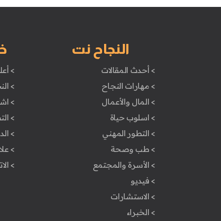
النجاح نت
خ
> أحدث المقالات
> أعل
> مهارات النجاح
> الن
> المال والأعمال
> اش
> اسلوب حياة
> ال
> التطور المهني
> ال
> طب وصحة
> علا
> الأسرة والمجتمع
> الا
> فيديو
> الاستشارات
> الخبراء