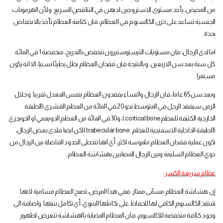
من المحيض، يأخد مستوى الاستروجين لديهن في التناقص السريع. ولأن الهرمونات
الجنسية تساعد على خزن الكالسيوم في العظام، فان كثافة العظام تأخذ بالانخفاض
بحدة
.
اما لدى الرجال، فان مستويات التيستوستيرون تنخفض بالتدريج، منخفضة 1 في المائة
كل سنة بعد سن الاربعين. وبالنتيجة فان فقدان العظام يظل بطيئا نسبيا، الا انه يكون
مستمرا
.
وبعد سن 65 عاما، فان الرجال والنساء يفقدون العظام بنفس المعدل تقريبا. وخلال
الزمن سيفقد الرجل في المتوسط نحو 20 في المائة من العظم القشري (الطبقة
الخارجية الكثيفة للعظم
( cortical bone
، و30 في المائة من العظم الدويعمي او الحويجزي
(الطبقة الداخلية الاسفنجية للعظم
( trabecular bone.
لكن ايضا فلدى بعض الرجال،
تكون عملية فقدان العظام ملموسة اكثر، أي انها تتخطى الحدود الفاصلة بين الرجال من
ذوي العظام السليمة وبين الرجال المصابين بهشاشة العظام
.
عظام سريعة الكسر
:
إن هشاشة العظام مسمّى ممتاز: ففي هذا المرض، تصبح العظام مسامية لانها
تفتقد الكالسيوم الكافي لها للحفاظ على تكاملها البنيوي، أي تكامل بنيتها. واضافة الى
وجود كثافة منخفضة للكالسيوم، فان العظام المصابة بالهشاشة تتعرض لظهور