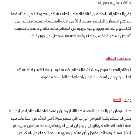
اختلالات في معماريتها
.
وفي العظام السليمة، فان كثافة المعادن الطبيعية تكون بحدود 70 في المائة، فيما
تساهم المعمارية الطبيعية بنسبة الـ 30 في المائة المتبقية. اما وجود انخفاض في
الكالسيوم معا مع وجود نوعية متردية من العظام، فانها حالة تولد عظاما ضعيفة
تتعرض بسهولة للكسر، عند تعرضها للصدمات، او حتى من دون ذلك
.
هشاشة العظام
:
العظام المصابة بمرض هشاشة العظام، ضعيفة وسريعة التكسر لانها تفتقد
الكالسيوم، والى الهيكل، اللازمين لجعلها عظاما سليمة وقوية
.
عوامل الخطر
:
هناك نوعان من العوامل المهمة هما اللذان يقرران قيمة كثافة العظام لدى الرجل، لا
يمكن له التحكم بهما. العوامل الوراثية التي تفسر نحو 80 في المائة من اختلافات قيم
قمة كثافة العظام لدى الرجال. ويبدو ان الجين الذي ينظم نشاط فيتامين «دي» هو
الاكثر اهمية، وهذا أمر مقبول لأن فيتامين «دي» يساعد الامعاء على امتصاص