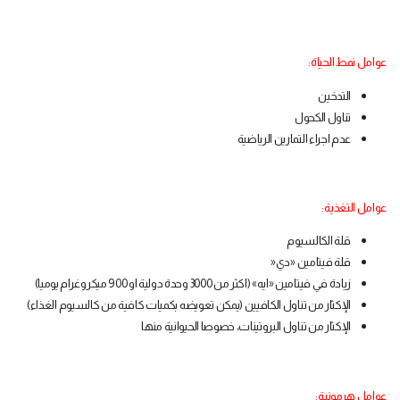
عوامل نمط الحياة
:
التدخين
تناول الكحول
عدم اجراء التمارين الرياضية
عوامل التغذية
:
قلة الكالسيوم
قلة فيتامين «دي
»
زيادة في فيتامين «ايه» (اكثر من 3000 وحدة دولية او 900 ميكروغرام يوميا
(
الإكثار من تناول الكافيين (يمكن تعويضه بكميات كافية من كالسيوم الغذاء
(
الإكثار من تناول البروتينات، خصوصا الحيوانية منها
عوامل هرمونية
: