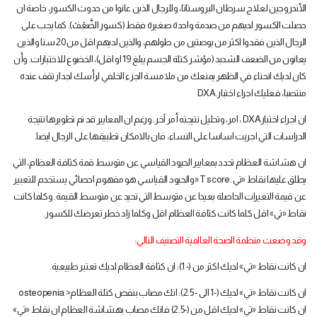
الأندروجين لعلاج سرطان البروستاتا، وللرجال الذين عانوا من حدوث الكسور، خاصة ان
حصلت الكسور لديهم من صدمة واحدة صغيرة فقط (كسور الضَّعْفْ). كما يجب على
الرجال الذين فقدوا اكثر من بوصتين من طولهم، والذين لديهم اقل من 20 سنا والذين
يعانون من الضعف الشدبد (مؤشر كتلة الجسم يبلغ 19 او اقل)، الخضوع للاختبارات. وأن
كان لديك انحناء في الظهر يمنعك من ملامسة الجزء الخلفي لرأسك لجدار تقف عنده
منتصبا، فعليك اجراء اختبار
DXA.
ان اجراء اختبار
DXA
، امر، وتحليل نتيجته أمر آخر. ورغم ان المعايير قد تم تطويرها نتيجة
الدراسات التي اجريت اساسا على النساء، فان بالامكان تطبيقها على الرجال ايضا
.
ان هشاشة العظام تحدد بمعايير الحيود القياسي عن متوسط قمة كثافة العظام، التي
يطلق عليها نقاط «تي
» T score.
والحيود القياسي هو مفهوم احصائي يستخدم للتعبير
عن قيمة التغيرات الحاصلة بعيدا عن متوسط التي تحيد عن متوسط القيمة. وكلما كانت
نقاط «تي» اقل كلما كانت كثافة العظام اقل وكلما زاد خطر تعرضك للكسور
.
وقد وضعت منظمة الصحة العالمية التصنيف التالي
:
ان كانت نقاط «تي» لديك اكثر من (- 1): ان كثافة العظام لديك تعتبر طبيعية
.
ان كانت نقاط «تي» لديك (-1 الى - 2.5): انك مصاب بنقص كتلة العظام
osteopenia >
ان كانت نقاط «تي» لديك اقل من (-2.5) فانك مصاب بهشاشة العظام ان نقاط «تي»