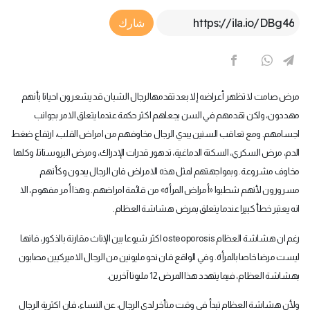
Article Link
شارك
مرض صامت لا تظهر أعراضه إلا بعد تقدمه
الرجال الشبان قد يشعرون احيانا بأنهم
مهددون، ولكن تقدمهم في السن يجعلهم اكثر حكمة عندما يتعلق الامر بجوانب
اجسامهم. ومع تعاقب السنين يبدي الرجال مخاوفهم من امراض القلب، ارتفاع ضغط
الدم، مرض السكري، السكتة الدماغية، تدهور قدرات الإدراك، ومرض البروستاتا، وكلها
مخاوف مشروعة. وبمواجهتهم لمثل هذه الامراض فان الرجال يبدون وكأنهم
مسرورون لأنهم شطبوا «أمراض المرأة» من قائمة امراضهم. وهذا أمر مفهوم، الا
انه يعتبر خطأ كبيرا عندما يتعلق بمرض هشاشة العظام
.
رغم ان هشاشة العظام
osteoporosis
اكثر شيوعا بين الإناث مقارنة بالذكور، فانها
ليست مرضا خاصا بالمرأة. وفي الواقع فان نحو مليونين من الرجال الاميركيين مصابون
بهشاشة العظام، فيما يتهدد هذا المرض 12 مليونا آخرين
.
ولأن هشاشة العظام تبدأ في وقت متأخر لدى الرجال، عن النساء، فان اكثرية الرجال