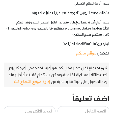
بعض أدوية العلاج الكيميائي
مثبطات مضخة البروتون (الموجهة لمنع إفراز العصارات المعوية
(
بعض أنواع أدوية مثبطات إعادة امتصاص الناقل العصبي السيروتونين لعلاج
الكآبة
serotonin reuptake inhibitors
عقاقير «ثيازوليدينيدون
» Thiazolidinediones
)
الذي استخدم لعلاج السكري
(
الوارفارين
Warfarin )
المضاد لتخثر الدم
(
موقع معكم
المصدر:
تنويه:
يمنع نقل هذا المقال كما هو أو استخدامه في أي مكان آخر
تحت طائلة المساءلة القانونية، ويمكن استخدام فقرات أو أجزاء منه
إدارة موقع النجاح نت
بعد الحصول على موافقة رسمية من
أضف تعليقاً