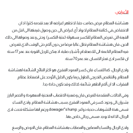
الأعراض
:
هشاشة العظام مرض صامت حقا، لا تظهر اعراضه الا بعد تقدمه كثيرا، اذ ان
الانخفاض في كثافة العظام لا يولد أي اعراض الى حين وصول قيمتها الى اقل من
القيمة التي تعرض العظام للتكسر بسهولة (عتبة التكسر). وحتى وعند وصولها الى ذلك
الحين، فان هشاشة العظام تظل غالبا مرضا من دون آلام حتى الوقت الذي تتعرض
فيه العظام الناعمة الى للاصطدام بأشياء صلبة، اذ يمكن للرجل القوية عند عمر 17 سنة
ان تنكسر لدى تعثر الانسان عند عمر 70 سنة
.
ولدى الرجال، كما للنساء، فان كسر العمود الفقري هو اكثر النتائج الشائعة لهشاشة
العظام. والتناقص التدريجي للطول ربما يكون الدليل الأوحد على انضغاط عظام
الفقرات. الا ان آلام الظهر شائعة كذلك وقد تكون حادة جدا
.
وفي الحالات المتقدمة للمرض فان وضعية الانتصاب المنحنية المعهودة و الخصر البارز
بشيران الى وجود كسر في العمود الفقري بسبب هشاشة العظام. ولدى النساء
تسمى هذه التشوهات حدبة دواغر
dowager"s hump.
ورغم انها مشكلة تحدث لدى
الرجال، الا انه لا يوجد مسمى رجالي خاص بها
.
ولدى الرجال والنساء المصابين والمصابات بهشاشة العظام، فان الحوض والرسغ