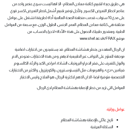
هي طريق جيدة لتقييم كثافة معادن العظام - الا انها ليست سوى عنصر واحد من
عناصر اخطار التعرض للكسور. ولأجل توفير تقييم أشمل لخطر التعرض لكسر قوي
على مدى 10 سنوات، قدمت منظمة الصحة العالمية أداة (طريقة) تشتمل على عوامل
مختلفة هي كثافة معادن العظام، العمر، الجنس، الطول، الوزن، مع سبعة من العوامل
الطبية. وبمقدور طبيبك الحصول على هذه «الأداة» لاجراء الحساب، من
موقع
www.shef.ac.uk/FRAX.
ان الرجال المهددين بخطر هشاشة العظام، قد يستفيدون من اختبارات اضافية
موجهة للعثور على الجوانب غير الطبيعية لديهم. ومن هذه الاختبارات فحوص الدم
والبول للتعرف على فقر الدم او البروتينات الشاذة، امراض الكبد والرئة، الكالسيوم
فيتامين «دي»، والهرمونات مثل التيستوستيرون، والكورتيزول. والكثير من الاختبارات
التخصصية متوفرة ايضا - الا ان الاهم لاكثرية الرجال، هو العلاج وليس الاختبار
.
العوامل التي تزيد من خطر الإصابة بهشاشة العظام لدى الرجال
:
عوامل وراثية
:
تاريخ عائلي بالإصابة بهشاشة العظام
السلالة العرقية