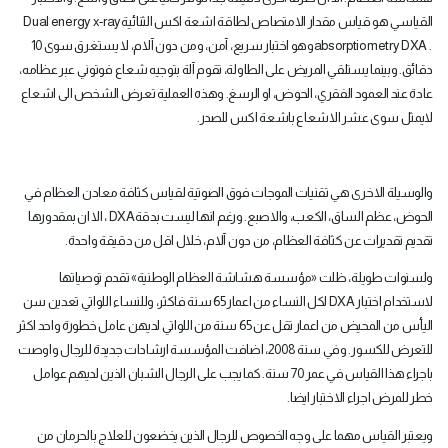
القياسي هو قياس مقدار الامتصاص لطاقة اشعة اكس الثنائية
Dual energy x-ray
absorptiometry DXA .
وهو اختبار سريع، آمن، ومن دون آلام، لا يستغرق سوى 10
دقائق. وبينما يستلقي المريض على الطاولة، تقوم آلة بتوجيه شعاع فوتوني عبر عظامه،
عادة عند العمود الفقري، الحوض، او الرسغ. وهذه العملية تعرض الشخص الى اشعاع
لايمثل سوى عشر الاشعاع باشعة اكس للصدر
.
والوسيلة الاخرى هي تقنيات الموجات فوق الصوتية لقياس كثافة معادن العظام في
الحوض، عظم الساق، الكعب، والاصبع. ورغم انها ليست بدقة
DXA
، الا ان بمقدورها
تقديم تقديرات عن كثافة العظام، من دون آلام، خلال اقل من دقيقة واحدة
.
ولسنوات طويلة، ظلت «مؤسسة هشاشة العظام الوطنية» تقدم توصياتها
لاستخدام اختبار
DXA
لكل النساء من اعمار 65 سنة فاكثر، وللنساء اللواتي تعدين سن
اليأس من المحيض من اعمار تقل عن 65 سنة من اللواتي لديهن عامل خطورة واحد اكثر
للتعرض للكسور. وفي سنة 2008، اضافت المؤسسة ارشادات جديدة للرجال واوصت
باجراء هذا القياس في عمر 70 سنة. كما يجب على الرجال الشبان الذين لديهم عوامل
خطر للمرض اجراء الاختبار ايضا
.
ويعتبر القياس مهما على وجه الخصوص للرجال الذين يخضعون للعلاج بالحرمان من