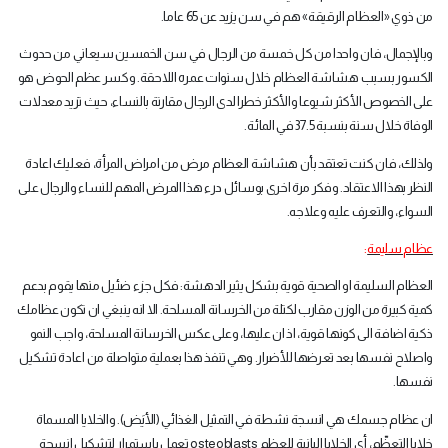
من ذوي «العظام الرقيقة» هم في سن يزيد عن 65 عاما
.
وبالإجمال، فان واحدا من كل خمسة من الرجال في سن الخمسين سيعاني من حدوث
الكسور بسبب هشاشة العظام خلال سنوات عمره اللاحقة. وكسر عظم الحوض هو
على الخصوص الأكثر شيوعا والأكثر خطرا لدى الرجال مقارنة بالنساء، حيث تزيد معدلات
الوفاة خلال سنة بنسبة 37.5 في المائة
.
ولذلك، فان كنت تعتقد بأن هشاشة العظام مرض من امراض المرأة، فعليك اعادة
النظر بهذا الاعتقاد. وفكر مرة اخرى بوسائل درء هذا المرض المهم للنساء والرجال على
السواء، والتعرف عليه وعلاجه
.
عظام سليمة
:
العظام السليمة او الصحية قوية بشكل يثير الدهشة: فكل جزء ضئيل منها يقوم بدعم
كمية كبيرة من الوزن مقارب لكتلة من الخرسانة المسلحة. الا انه ينبغي ان تكون عظامك
ذكية اضافة الى كونها قوية، اذ ان عليها، وعلى عكس الخرسانة المسلحة، واجب النمو
واصلاح نفسها بعد تعرضها للأضرار. وهي تنفذ هذا بعملية متواصلة من اعادة تشكيل
نفسها
.
ان عظام جسمك هي انسجة نشطة في التمثيل الغذائي (الأيَض). والخلايا المسماة
خلايا التعظّم، أي الخلايا البانية للعظم
osteoblasts
تعمل باستمرار لتشكيل انسجة