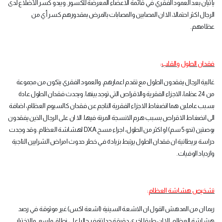
يأتيان بعد العمود الفقري في قائمة الاعضاء المعرضة للكسور. ويبدو كسر الأضلاع لدى
الرجال اكثر احتمالا، الا ان المصابين والمصابات بالمرض بمقدورهم كسر أي من
عظامهم
.
فقدان الطول والقلب
:
غالبية الرجال يفقدون الطول مع تقدم اعمارهم. والعمود الفقري يتكون من مجموعة
من 24 عظما، الاجزاء الفقرية والاقراص التي توجد بينها. ويحدث فقدان الطول عادة
بسبب عاملين هما انضغاط الاجزاء الفقرية الناجم عن فقدان كالسيوم العظام، اضافة
الى انضغاط الاقراص بسبب هرم الانسجة المرنة فيها. الا ان على الرجال الذين يفقدون
بوصتين (نحو 5 سم) او اكثر من الطول، اجراء مسح
DXA
لهشاشة العظام. وقد وجدت
دراسة بريطانية ان فقدان الطول يرتبط بزيادة في خطر حدوث امراض الشرايين التاجية
وازدياد الوفيات
.
تشخيص هشاشة العظام
:
ربما ان من المدهش القول ان الاشعة السينية (اشعة اكس) غير موثوقة في رصد
هشاشة العظام. الا ان طرقا اخرى دقيقة جدا تتوفر حاليا على نطاق واسع. والاختبار