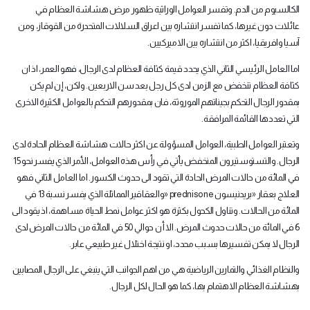
الكالسيوم من الدم. وتفسر العوامل الوراثية ظهور مرض هشاشة العظام في
عائلات دون غيرها، كما تفسر انتشاره بين اعراق السلالات المتحدرة من القوقاز، ومن
آسيا وافريقيا، اكثر من انتشاره بين الاميركيين
.
اما العامل الرئيسي الثاني الذي يحدد قيمة كثافة العظام لدى الرجال، فهو العمر، اذ ان
كثافة العظام تنخفض مع الزمن لدى كل رجل بعد سن الاربعين. ولكن، إن لم يكن
بمقدور الرجال التحكم بجيناتهم الموروثة، فان بمقدورهم التحكم بالعوامل الكثيرة الاخرى
التي تعددها القائمة المرافقة
.
وتعتبر العوامل الطبية، العوامل المسؤولة عن اكثر حالات هشاشة العظام الحادة لدى
الرجال. والتستوستيرون المنخفض يأتي في رأس هذه العوامل، الأمر الذي يفسر نحو 15
في المائة من حالات المرض الحادة التي تقود الى حدوث الكسور. اما العامل الثاني فهو
العلاج بعقار «بريدنيسون
» prednisone
والعقاقير المماثلة الذي يفسر نسبة 13 في
المائة من الحالات. وتناول الكحول بكثرة هو اكثر عوامل نمط الحياة مساهمة، اذ يقود الى
6 في المائة من حالات حدوث المرض. الا أن حوالي 50 في المائة من حالات المرض لدى
الرجال لا يمكن تفسيرها بسبب محدد، او نتيجة اختلال غير طبيعي عابر
.
والنظام الغذائي والتمارين الرياضية هي من اهم الجوانب التي ينبغي على الرجال المصابين
بهشاشة العظام الاهتمام بها، كما هو الحال لكل الرجال
.