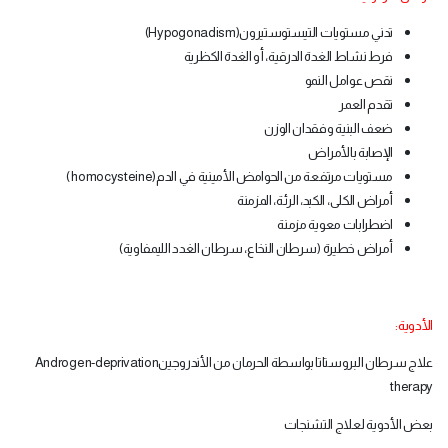
تدني مستويات التيستوستيرون
(Hypogonadism)
فرط نشاط الغدة الدرقية، أو الغدة الكظرية
نقص عوامل النمو
تقدم العمر
ضعف البنية وفقدان الوزن
الإصابة بالأمراض
مستويات مرتفعة من الحوامض الأمينية في الدم
( homocysteine)
أمراض الكلى، الكبد، الرئة، المزمنة
اضطرابات معوية مزمنة
أمراض خطيرة (سرطان النخاع، سرطان الغدد الليمفاوية
(
الأدوية
:
علاج سرطان البروستاتا بواسطة الحرمان من الأندروجين
Androgen-deprivation
therapy
بعض الأدوية لعلاج التشنجات