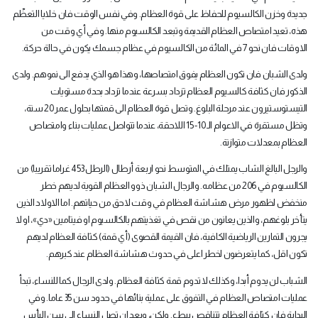
جديدة وخزن الكالسيوم للحفاظ على قوة العظام. وفي نفس الوقت فان خلايا التعظّم
هذه، تعيد امتصاص العظام القديمة وتبعد الكالسيوم منها. وفي أي وقت من
الاوقات فان نحو 7 في المائة من الكالسيوم في عظام جسمك يكون في حالة حركة
.
ولدى الشبان فان تكون العظام يفوق امتصاصها، وهذا هو الذي يدفع الى نموهم. ولدى
الذكور فان كثافة كالسيوم العظام تزداد بسرعة عندما تزداد بحدة مستويات
التيستوستيرون عند مرحلة البلوغ. وتصل قوة العظام الى قمتها بحلول عمر 20 سنة،
وتظل مستقرة في الاعوام الـ 10- 15 اللاحقة، عندما تتواصل عمليات بناء وامتصاص
العظام بمعدلات متوازنة
.
والرجل البالغ الشاب يمتلك في المتوسط نحو اربعة أرطال (الرطل 453 غراما تقريبا) من
الكالسيوم في 206 من عظامه. والرجال الشبان ذوو العظام القوية لديهم خطر
منخفض لظهور مرض هشاشة العظام في وقت لاحق من حياتهم. اما الاولاد الذين
يتأخر بلوغهم، والذين يعانون من نقص في تغذيتهم بالكالسيوم او فيتامين «دي»، او لا
يجرون التمارين الرياضية الكافية، فان القيمة القصوى (أي قمة) كثافة العظام لديهم
تكون اقل، كما يتعرضون لخطر اعلى في حدوث هشاشة العظام عند كبرهم
.
الشباب لن يدوم أبدا، وكذلك لا تدوم قمة كثافة العظام. ولدى الرجال كما للنساء، تبدأ
عمليات امتصاص العظام في التفوق على عملية بنائها في حدود سن 35 عاما. وفي
البداية فان كثافة العظام تتناقص ببطء. ولكن، وبعد ان تصل النساء الى سن اليأس