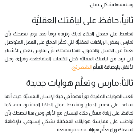
وتطبيقها بشكلٍ عملي.
ثانياً: حافظ على لياقتك العقليَّة
لتحافظ على معدل الذكاء لديك وتزيده يوماً بعد يوم، ننصحك بأن
تمارس بعض الرياضات العقليَّة التي تحفِّز الدماغ على العمل المتواصل
بعيداً عن الكسل والخمول، لهذا ننصحك بأن تمارس بعض الأشياء
التي تزيد من لياقتك العقليَّة كحل الكلمات المتقاطعة، وقراءة وحل
الشطرنج
الألغاز، بالإضافة لتعلُّم
.
ثالثاً: مارس وتعلَّم هوايات جديدة
تلعب الهوايات المفيدة دوراً مهماً في حياة الإنسان النفسيَّة، حيث أنها
تساعد على تحفيز الدماغ وتنشيط عمل الخلايا المنتشرة فيه، كما
تحافظ على زيادة معدَّل ذكاء الإنسان مع الأيام، ومن هنا ننصحك بأن
تواظب على ممارسة هواياتك المفضلة بشكلٍ إسبوعي، بالإضافة
لسعيك وراء تعلُّم هوايات جديدة وممتعة.