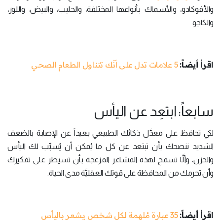
والأفوكادو، والأسماك بأنواعها المختلفة، والحليب، والبيض، واللوز،
والكاجو.
اقرأ أيضاً:
5 علامات تدل على أنّك تتناول الطعام الصحي
سابعاً: ابتعِد عن اليأس
لكي تحافظ على معدَّل ذكائك الطبيعي بعيداً عن الإصابة بالضعف
الشديد ننصحك بأن تبتعد عن كل ما يُمكن أن يُسبِّب لك اليأس
والحزن، وألَّا تسمح لهذه المشاعر المزعجة بأن تسيطر على تفكيرك
وأن تحرمك من المحافظة على قوتك العقليَّة مدى الحياة.
اقرأ أيضاً:
35 عبارة مُلهمة لكل شخص يشعر باليأس