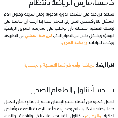
خامساً: مارس الرياضة بانتظام
تساعد الرياضة على تنشيط الدورة الدموية وعلى سرعة وصول الدم
المحمَّل بالأوكسجين النقي إلى الدماغ، لهذا إذا أردت أن تحافظ على
لياقتك العقلية، ننصحك بأن تواظب على ممارسة التمارين الرياضيَّة
كرياضة المشي
اليوميَّة وبشكلٍ خاص في الصباح الباكر،
في الطبيعة،
ورياضة الجري
وركوب الدراجات،
.
اقرأ أيضاً:
الرياضة وأهم فوائدها النفسيّة والجسدية
سادساً: تناول الطعام الصحي
العقل كغيره من أعضاء جسم الإنسان بحاجة إلى غذاءٍ معيَّن ليعمل
طوال حياته بشكلٍ سليم وصحي بعيداً عن الإصابة بالضعف وأمراض
والزهايمر
الذاكرة
، كتناول القرنبيط، والسبانخ، والبندورة، والتوت،