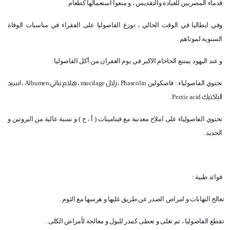
قدماء المصريين للعبادة والتقديس ، و منعوا استعمالها كطعام .
وفي ايطاليا في الوقت الحالي ، توزع الفاصوليا على الفقراء في مناسبات الوفاة
السنوية لموتاهم .
و عند اليهود يمتنع الحاخام الاكبر في يوم الغفران من أكل الفاصوليا .
تحتوي الفاصولياء : فاصكولين
Phascolin
، زلال
mucilage
، هلام نباتي
Albumen
، اسيد
الباكتيك
Pectic acid
.
تحتوي الفاصولياء على املاح معدنية مع فيتامينات ( أ ، ج ) و نسبة عالية من البروتين و
الحديد .
فوائد طبية :
تعالج التهابات و امراض الصدر عن طريق غليها و هرسها مع الثوم .
تقطع الفاصوليا ، ثم تغلى و تعطى كمدر للبول و معالجة لأمراض الكلى .