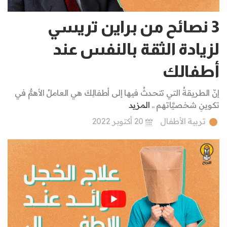
3 نصائح من براين تريسي
لزيادة الثقة بالنفس عند
أطفالك
إنّ الطريقةُ التي تتحدثُ فيها إلى أطفالِكَ هي العاملُ الأهمُّ في
تكوينِ شخصيَّاتهم ..
المزيد
تربية الأطفال
20 أكتوبر 2022