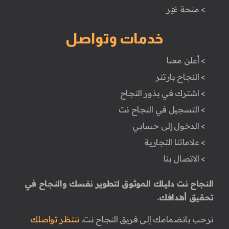
> منحة غيّر
خدمات وتواصل
> أعلن معنا
> النجاح بارتنر
> اشترك في بذور النجاح
> التسجيل في النجاح نت
> الدخول إلى حسابي
> علاماتنا التجارية
> الاتصال بنا
النجاح نت دليلك الموثوق لتطوير نفسك والنجاح في
تحقيق أهدافك.
نرحب بانضمامك إلى فريق النجاح نت.
ننتظر تواصلك