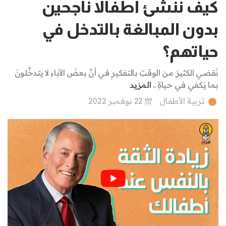
كيف ننشئ أطفالاً ناجحين
بدون المبالغة بالتدخل في
حياتهم؟
نَقضي الكثيرَ من الوقتِ بالتفكيرِ في أنَّ بعضَ الآباءِ لا يتدخَّلونَ
بما يَكفي في حياةِ ..
المزيد
تربية الأطفال
22 نوفمبر 2022