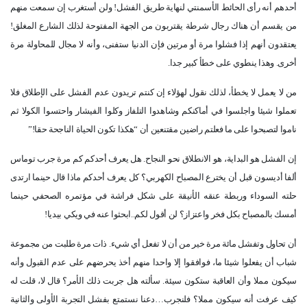
أحدهم أنه رأى الحائط الأسمنتي لنهاية طريق الفشل! ولن أستغرب إن سمعت منهم
من يقسم أن هناك رجال شرطة يقتربون من الجهة المفتوحة لذلك الشارع المغلق!
يعتقدون أنهم إذا فشلوا مرة أو مرتين فإن الدنيا ستفنى، وأنه لا مجال للمحاولة مرة
أخرى. وهذا ينطوي على خطأ كبير جدا
.
من لا يعمل لا يخطأ، لذلك نقول لهؤلاء إن كنتم تريدون عدم الفشل على الإطلاق فلا
تعملوا شيئا واجلسوا في أماكنكم وشاهدوا التلفاز وكلوا الفيشار واحتسوا الكولا ثم
ناموا لتصبحوا على ما فعلتم راضين مقتنعين أن “هكذا تكون الحياة الناجحة حقا
”!
إن الفشل هو البداية، هو الانطلاق نحو النجاح. هل يعرف أحدكم كم مرة جرب توماس
ألفا أديسون قبل أن يخترع المصباح الكهربي؟ كل يعرف أحدكم ماذا قال حينما ارتدى
حلته السوداء وربطة عنقه الأنيقة على شكل فراشة في مؤتمره الصحفي حينما
أمسك بالمصباح بكل فخر واعتزاز؟ لن أقول لكم..ابحثوا عنه في ويكي بيديا
!
أن تحاول وتفشل مائة مرة خير من أن لا تفعل أي شيء. ذات مرة طلبت من مجموعة
شباب أن يفعلوا شيئا ما، فوافقوا إلا واحدا منهم أخذ يحرضهم على عدم القبول وأنه
سيكون مملا وأن العاقبة ستكون سيئة. سألته هل جربت ذلك الأمر؟ قال لا، قلت له
كيف عرفت أنه سيكون مملا؟ فلنجرب…دعنا نستمتع بفشل التجربة الأولى والثانية