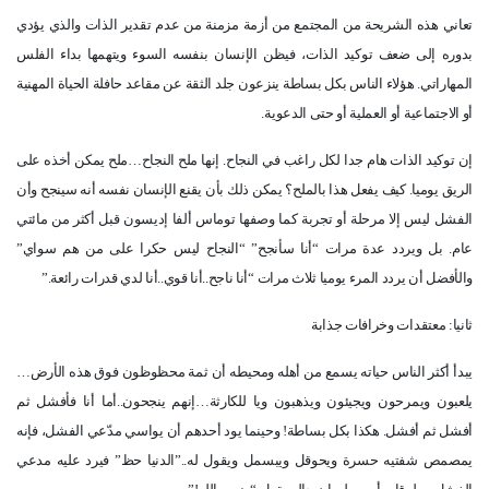
تعاني هذه الشريحة من المجتمع من أزمة مزمنة من عدم تقدير الذات والذي يؤدي
بدوره إلى ضعف توكيد الذات، فيظن الإنسان بنفسه السوء ويتهمها بداء الفلس
المهاراتي. هؤلاء الناس بكل بساطة ينزعون جلد الثقة عن مقاعد حافلة الحياة المهنية
أو الاجتماعية أو العملية أو حتى الدعوية
.
إن توكيد الذات هام جدا لكل راغب في النجاح. إنها ملح النجاح…ملح يمكن أخذه على
الريق يوميا. كيف يفعل هذا بالملح؟ يمكن ذلك بأن يقنع الإنسان نفسه أنه سينجح وأن
الفشل ليس إلا مرحلة أو تجربة كما وصفها توماس ألفا إديسون قبل أكثر من مائتي
عام. بل ويردد عدة مرات “أنا سأنجح” “النجاح ليس حكرا على من هم سواي”
والأفضل أن يردد المرء يوميا ثلاث مرات “أنا ناجح..أنا قوي..أنا لدي قدرات رائعة
”.
ثانيا: معتقدات وخرافات جذابة
يبدأ أكثر الناس حياته يسمع من أهله ومحيطه أن ثمة محظوظون فوق هذه الأرض…
يلعبون ويمرحون ويجيئون ويذهبون ويا للكارثة…إنهم ينجحون..أما أنا فأفشل ثم
أفشل ثم أفشل. هكذا بكل بساطة! وحينما يود أحدهم أن يواسي مدّعي الفشل، فإنه
يمصمص شفتيه حسرة ويحوقل ويبسمل ويقول له..”الدنيا حظ” فيرد عليه مدعي