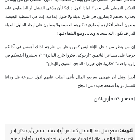
التفكير النمطي يأتي بخير”! لماذا أقول ذلك؟ لأن مدّعي الفشل أو الحاصلون عليه
بجدارة تجدهم لا يفكرون في طرق بديلة ولا حلول إبداعية، إنما هي النمطية البغيضة.
يعبدون أصنام أفكارهم أو طرق تفكيرهم العقيمة ولا يعملون على إيجاد الحلول البديلة
التي قد يكون الله سبحانه وتعالى وضع الشفاء فيها
!
إن من ينظر من داخل الإناء ليس كمن ينظر من خارجه. لذلك أهمس في آذانكم
حرصا على مشاعر النائمين “أرجوكم، فكروا خارج الدائرة” “لا تحشروا أنفسكم في
زاوية واحدة” “فكروا، فإن خير زاد الناجح، التقوى والإبداع
”
أخيرا وقبل أن يتهمني سريعو الملل بأنني أطلت عليهم أقول بسرعة قل وداعا
للفشل، وابدأ صفحة جديدة من النجاح
المصدر: كنانه أون لاين
تنويه:
يمنع نقل هذا المقال كما هو أو استخدامه في أي مكان آخر
تحت طائلة المساءلة القانونية، ويمكن استخدام فقرات أو أجزاء منه