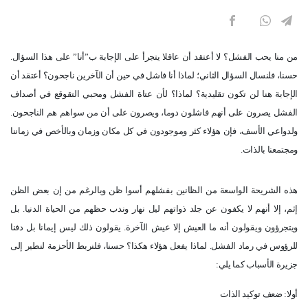
من منا يحب الفشل؟ لا أعتقد أن عاقلا يتجرأ على الإجابة ب”أنا” على هذا السؤال.
حسنا، فلنسال السؤال الثاني؛ لماذا أنا فاشل في حين أن الآخرين ناجحون؟ أعتقد أن
الإجابة هنا لن تكون تقليدية؟ لماذا؟ لأن عتاة الفشل ومحبي التقوقع في أصداف
الفشل يصرون على أنهم فاشلون دوما، ويصرون على أن من سواهم هم الناجحون.
ولدواعي الأسف، فإن هؤلاء كثر وموجودون في كل مكان وزمان وبالأخص في زماننا
ومجتمعنا بالذات
.
هذه الشريحة الواسعة من الظانين بفشلهم أسوا ظن وبالرغم من إن بعض الظن
إثم، إلا أنهم لا يكفون عن جلد ذواتهم ليل نهار وندب حظهم من الحياة الدنيا. بل
ويتجرؤون ويقولون أنه ما العيش إلا عيش الآخرة. يقولون ذلك ليس إيمانا بل دفنا
للرؤوس في رماد الفشل. لماذا يفعل هؤلاء هكذا؟ حسنا، فلنربط الأحزمة لنطير إلى
جزيرة الأسباب كما يلي
:
أولا: ضعف توكيد الذات