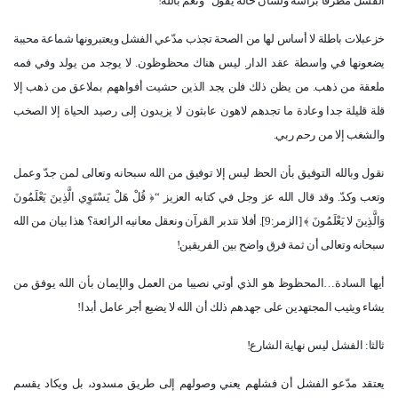
الفشل مطرقا برأسه ولسان حاله يقول “ونعم بالله
”!
خزعبلات باطلة لا أساس لها من الصحة تجذب مدّعي الفشل ويعتبرونها شماعة محببة
يضعونها في واسطة عقد الدار. ليس هناك محظوظون. لا يوجد من يولد وفي فمه
ملعقة من ذهب. من يظن ذلك فلن يجد الذين حشيت أفواههم بملاعق من ذهب إلا
قلة قليلة جدا وعادة ما تجدهم لاهون عابثون لا يزيدون إلى رصيد الحياة إلا الصخب
والشغب إلا من رحم ربي
.
نقول وبالله التوفيق بأن الحظ ليس إلا توفيق من الله سبحانه وتعالى لمن جدّ وعمل
وتعب وكدّ. وقد قال الله عز وجل في كتابه العزيز “﴿ قُلْ هَلْ يَسْتَوِي الَّذِينَ يَعْلَمُونَ
وَالَّذِينَ لا يَعْلَمُونَ ﴾ ‏[‏الزمر‏:‏9‏]‏‏. أفلا نتدبر القرآن ونعقل معانيه الرائعة؟ هذا بيان من الله
سبحانه وتعالى أن ثمة فرق واضح بين الفريقين
!
أيها السادة…المحظوظ هو الذي أوتي نصيبا من العمل والإيمان بأن الله يوفق من
يشاء ويثيب المجتهدين على جهدهم ذلك أن الله لا يضيع أجر عامل أبدا
!
ثالثا: الفشل ليس نهاية الشارع
!
يعتقد مدّعو الفشل أن فشلهم يعني وصولهم إلى طريق مسدود، بل ويكاد يقسم