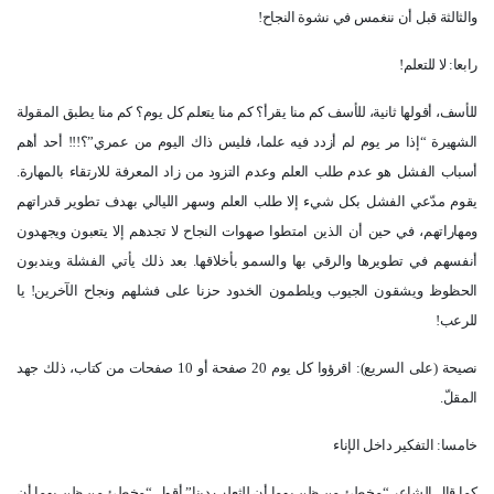
والثالثة قبل أن ننغمس في نشوة النجاح
!
رابعا: لا للتعلم
!
للأسف، أقولها ثانية، للأسف كم منا يقرأ؟ كم منا يتعلم كل يوم؟ كم منا يطبق المقولة
الشهيرة “إذا مر يوم لم أزدد فيه علما، فليس ذاك اليوم من عمري”؟!!! أحد أهم
أسباب الفشل هو عدم طلب العلم وعدم التزود من زاد المعرفة للارتقاء بالمهارة.
يقوم مدّعي الفشل بكل شيء إلا طلب العلم وسهر الليالي بهدف تطوير قدراتهم
ومهاراتهم، في حين أن الذين امتطوا صهوات النجاح لا تجدهم إلا يتعبون ويجهدون
أنفسهم في تطويرها والرقي بها والسمو بأخلاقها. بعد ذلك يأتي الفشلة ويندبون
الحظوظ ويشقون الجيوب ويلطمون الخدود حزنا على فشلهم ونجاح الآخرين! يا
للرعب
!
نصيحة (على السريع): اقرؤوا كل يوم 20 صفحة أو 10 صفحات من كتاب، ذلك جهد
المقلّ
.
خامسا: التفكير داخل الإناء
كما قال الشاعر “مخطئ من ظن يوما أن للثعلب دينا” أقول “مخطئ من ظن يوما أن