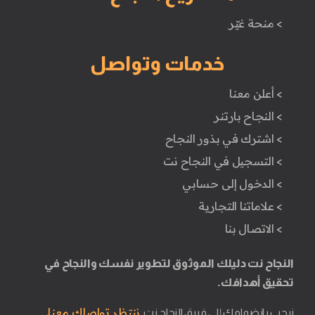
> منحة غيّر
خدمات وتواصل
> أعلن معنا
> النجاح بارتنر
> اشترك في بذور النجاح
> التسجيل في النجاح نت
> الدخول إلى حسابي
> علاماتنا التجارية
> الاتصال بنا
النجاح نت دليلك الموثوق لتطوير نفسك والنجاح في
تحقيق أهدافك.
ننتظر تواصلك معنا.
نرحب بانضمامك إلى فريق النجاح نت.