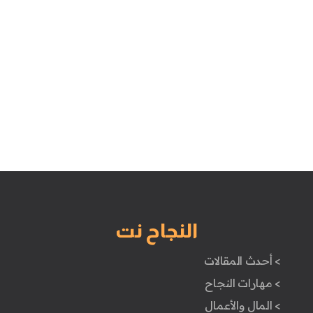
النجاح نت
> أحدث المقالات
> مهارات النجاح
> المال والأعمال