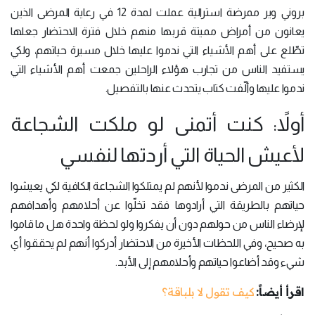
بروني وير ممرضة استرالية عملت لمدة 12 في رعاية المرضى الذين
يعانون من أمراض مميتة قربها منهم خلال فترة الاحتضار جعلها
تطّلع على أهم الأشياء التي ندموا عليها خلال مسيرة حياتهم، ولكي
يستفيد الناس من تجارب هؤلاء الراحلين جمعت أهم الأشياء التي
ندموا عليها وألّفت كتاب يتحدث عنها بالتفصيل.
أولاً: كنت أتمنى لو ملكت الشجاعة
لأعيش الحياة التي أردتها لنفسي
الكثير من المرضى ندموا لأنهم لم يمتلكوا الشجاعة الكافية لكي يعيشوا
حياتهم بالطريقة التي أرادوها فقد تخلّوا عن أحلامهم وأهدافهم
لإرضاء الناس من حولهم دون أن يفكروا ولو لحظة واحدة هل ما قاموا
به صحيح، وفي اللحظات الأخيرة من الاحتضار أدركوا أنهم لم يحققوا أي
شيء وقد أضاعوا حياتهم وأحلامهم إلى الأبد.
اقرأ أيضاً:
كيف تقول لا بلباقة؟