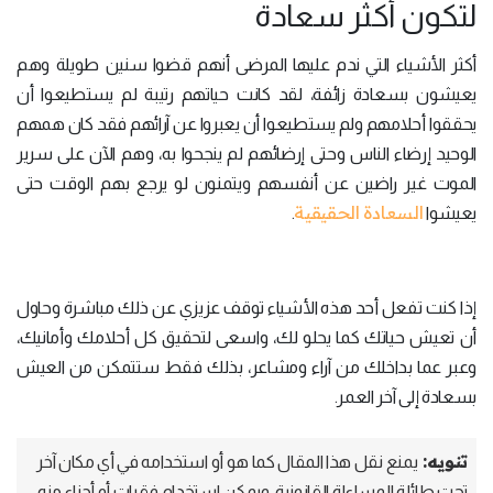
لتكون أكثر سعادة
أكثر الأشياء التي ندم عليها المرضى أنهم قضوا سنين طويلة وهم
يعيشون بسعادة زائفة، لقد كانت حياتهم رتيبة لم يستطيعوا أن
يحققوا أحلامهم ولم يستطيعوا أن يعبروا عن آرائهم فقد كان همهم
الوحيد إرضاء الناس وحتى إرضائهم لم ينجحوا به، وهم الآن على سرير
الموت غير راضين عن أنفسهم ويتمنون لو يرجع بهم الوقت حتى
السعادة الحقيقية
يعيشوا
.
إذا كنت تفعل أحد هذه الأشياء توقف عزيزي عن ذلك مباشرة وحاول
أن تعيش حياتك كما يحلو لك، واسعى لتحقيق كل أحلامك وأمانيك،
وعبر عما بداخلك من آراء ومشاعر، بذلك فقط ستتمكن من العيش
بسعادة إلى آخر العمر.
تنويه:
يمنع نقل هذا المقال كما هو أو استخدامه في أي مكان آخر
تحت طائلة المساءلة القانونية، ويمكن استخدام فقرات أو أجزاء منه