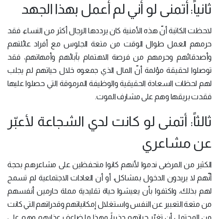
ثانياً: أتمنى لو أني لم أعمل بهذا الجهد
لاحظت الكاتبة أنّ هذه الأمنية كان يرددها الرجال أكثر من النساء، فقد
حرمهم العمل طوال الوقت من متعة الجلوس مع أفراد عائلتهم
وأصدقائهم وحرمهم من فرصة الاهتمام بآبائهم وأمهاتهم، فقد
توصلوا لحقيقة مؤلمة أنّ المال الذي جمعوه خلال حياتهم لم يجلب
لهم لحظات السعادة الحقيقية والوظيفة المرموقة التي حصلوا عليها
فقدت بريقها وهم على مشارف الموت.
ثالثاً: أتمنى لو كانت لدي الشجاعة لأعبّر
عن مشاعري
الكثير من المرضى ندموا لأنهم كانوا متحفظين على مشاعرهم بحجة
أنّهم لا يريدون الدخول بمشاكل، أو أن العادات الاجتماعية لم تسمح
لهم بذلك، واكتفوا بأن يعيشوا حياة تقليدية مملة حارمين أنفسهم
من متعة التعبير عن النفس واستغلال إمكانياتهم وقدراتهم التي كانت
من المحتمل أن تغيّر حياتهم جذرياً، وهذا ما ضاعف عذابهم وهم على