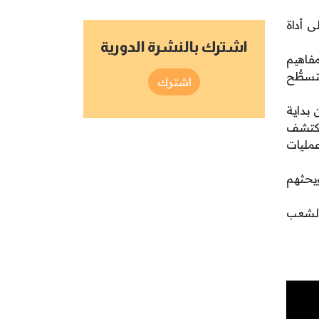
ى أداة
اشترك بالنشرة الدورية
مفاهيم
تسطُّح
اشترك
 بداية
 اكتشف
عمليات
ويحثهم
الشعب