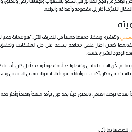
ى أرض الواقع من أنجح الطرائق التي تسمو بالشعوب وتجعلها ترتقي وتتطور، وبن
 المقال للتعرُّف أكثر إلى مفهومه وأهدافه وأنواعه.
يته
لعلمي
وتفسِّره، ويمكننا جمعها جميعاً في التعريف الآتي: "هو عملية جمع 
ها وتقديمها ضمن إطار علمي ممنهج يساعد على حل المشكلات وتحقيق 
 قدم الوجود البشري نفسه.
بما لم يكُن البحث العلمي وقتها واضحاً ومفهوماً ومحدداً؛ بل كان يأخذ شك
البحث عن مكان أكثر راحة وأماناً مدفوعاً بالحاجة والرغبة في التحسين وجعل
 بعدها البحث العلمي بالتطور جيلاً بعد جيل ليأخذ منهجاً واضحاً وأكثر دقة 
تلخيصها بما يأتي: