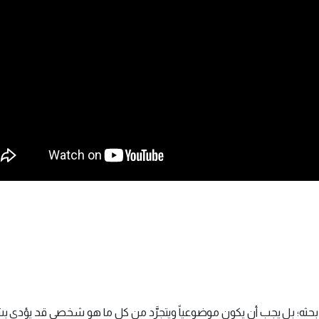
حثه؛ بل يجب أن يكون موضوعياً ويتجرَّد من كل ما هو شخصي قد يؤدي ب