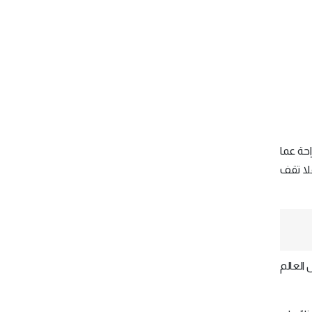
حة عما
فلا تقف
العالم