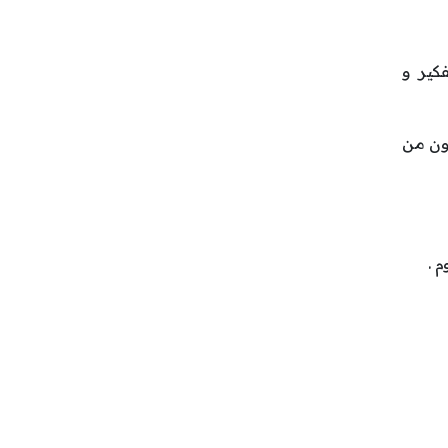
كير و
تي تربط بين جانبي الدماغ يبلغ طولها 10 سم و تضم 200 - 300 مليون من
 .