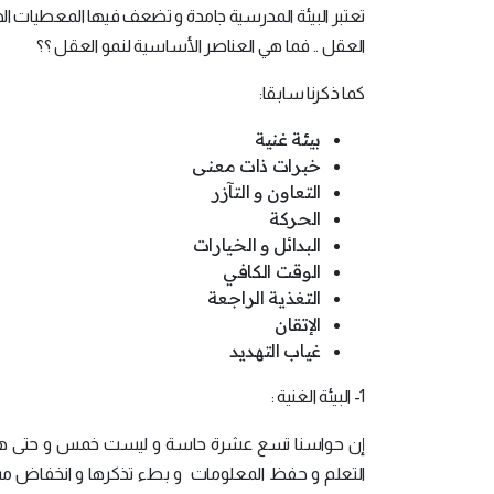
تعتبر البيئة المدرسية جامدة و تضعف فيها المعطيات ا
العقل .. فما هي العناصر الأساسية لنمو العقل ؟؟
كما ذكرنا سابقا:
بيئة غنية
خبرات ذات معنى
التعاون و التآزر
الحركة
البدائل و الخيارات
الوقت الكافي
التغذية الراجعة
الإتقان
غياب التهديد
1- البيئة الغنية :
إن حواسنا تسع عشرة حاسة و ليست خمس و حتى هذه 
التعلم و حفظ المعلومات و بطء تذكرها و انخفاض م