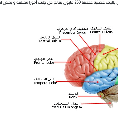
14- يكون الدماغ من نصفي كرة : أيمن و أيسر مرتبطين بألياف عصبية عددها 250 مليون يعالج كل جانب أمورا مختلف