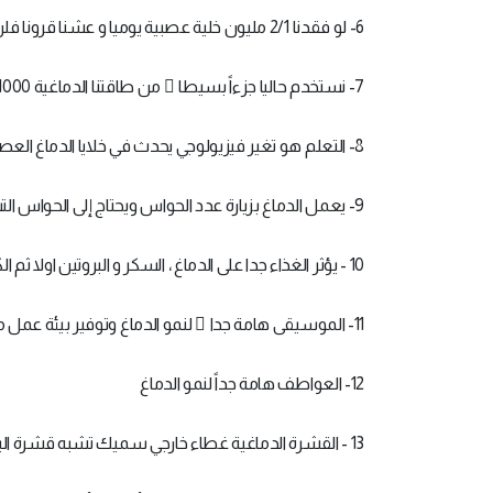
6- لو فقدنا 2/1 مليون خلية عصبية يوميا و عشنا قرونا فلن نفقد شيئا من طاقة الدماغ فلدينا 100 بليون نيرون .
7- نستخدم حاليا جزءاً بسيطا ً من طاقتنا الدماغية 1000 1
8- التعلم هو تغير فيزيولوجي يحدث في خلايا الدماغ العصبية
9- يعمل الدماغ بزيارة عدد الحواس ويحتاج إلى الحواس التسع عشرة حتى يكون التعلم فعالا .
10 - يؤثر الغذاء جدا على الدماغ ، السكر و البروتين اولا ثم الكربوهيدرات .
11- الموسيقى هامة جدا ً لنمو الدماغ وتوفير بيئة عمل مناسبة له
12- العواطف هامة جداً لنمو الدماغ
13 - القشرة الدماغية غطاء خارجي سميك تشبه قشرة البرتقالة لكنها مليئة بالتلافيف.