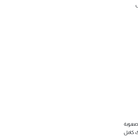
ل
 صعوبة
ك كامل