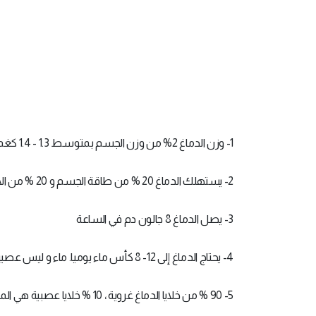
1- وزن الدماغ 2% من وزن الجسم بمتوسط 1.3 - 1.4 كغم
2- يستهلك الدماغ 20 % من طاقة الجسم و 20 % من الأكسجين الوارد إلى جسم الانسان
3- يصل الدماغ 8 جالون دم في الساعة
4- يحتاج الدماغ إلى 12- 8 كأس ماء يوميا. ماء و ليس عصيراً .
5- 90 % من خلايا الدماغ غروية ، 10 % خلايا عصبية هي المسؤولة عن التفكير .