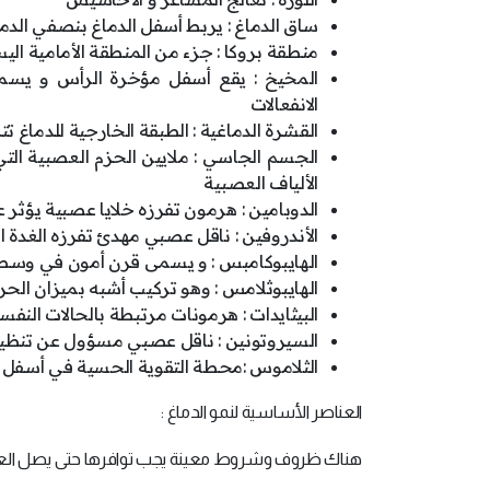
ساق الدماغ : يربط أسفل الدماغ بنصفي الدم
منطقة بروكا : جزء من المنطقة الأمامية الي
المخيخ : يقع أسفل مؤخرة الرأس و يسمى
الانفعالات
القشرة الدماغية : الطبقة الخارجية للدماغ
الألياف العصبية
الدوبامين : هرمون تفرزه خلايا عصبية يؤثر ع
الأندروفين : ناقل عصبي مهدئ تفرزه الغدة ا
الهايبوكامبس : و يسمى قرن أمون في وسط الد
الهايبوثلامس : وهو تركيب أشبه بميزان الحرار
البيثايدات : هرمونات مرتبطة بالحالات النفسي
السيروتونين : ناقل عصبي مسؤول عن تنظيم ا
الثلاموس :محطة التقوية الحسية في أسفل ال
العناصر الأساسية لنمو الدماغ :
هناك ظروف وشروط معينة يجب توافرها حتى يصل العقل