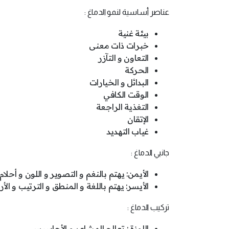
عناصر أساسية لنمو الدماغ :
بيئة غنية
خبرات ذات معنى
التعاون و التآزر
الحركة
البدائل و الخيارات
الوقت الكافي
التغذية الراجعة
الإتقان
غياب التهديد
جانبي الدماغ :
الأيمن: يهتم بالنغم و التصوير و اللون و أحلام
الأيسر: يهتم باللغة و المنطق و الترتيب و الأر
تركيب الدماغ :
اللوزة : تعالج المشاعر و الأحاسيس