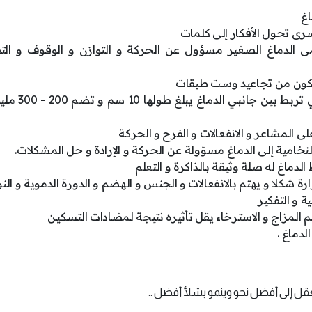
اغ
سرى تحول الأفكار إلى كلمات
 الدماغ الصغير مسؤول عن الحركة و التوازن و الوقوف و التف
 تتكون من تجاعيد وست طبقات
الجسم الجاسي : ملايين الحزم العصبية ال
لى المشاعر و الانفعالات و الفرح و الحركة
لنخامية إلى الدماغ مسؤولة عن الحركة و الإرادة و حل المشكلات.
ماغ له صلة وثيقة بالذاكرة و التعلم
ة شكلا و يهتم بالانفعالات و الجنس و الهضم و الدورة الدموية و النوم
ة و التفكير
لمزاج و الاسترخاء يقل تأثيره نتيجة لمضادات التسكين
دماغ .
 إلى أفضل نحو وينمو بشلأ أفضل ..