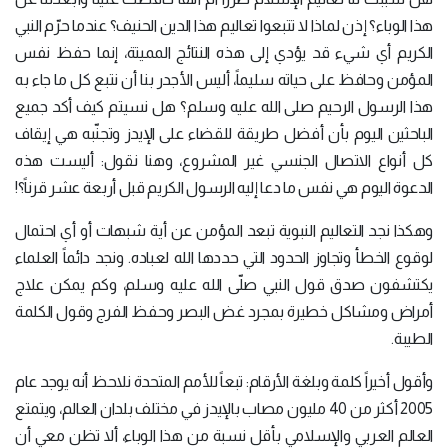
هذا الوباء؟ إذن لماذا لا تتبعوا تعاليم هذا الدين الحنيف؟ عندما حرّم النبي
الكريم أي شيء قد يؤدي إلى هذه النتائج المميتة، إنما حفظ نفس
المؤمن وحافظ على حياته سليماً، أليس الأجدر بنا أن نتبع كل ما جاء به
هذا الرسول الرحيم صلى الله عليه وسلم؟ هل نسيتم كيف أكد جميع
الباحثين اليوم بأن أفضل طريقة للقضاء على الإيدز وتجنّبه هي إيقاف
كل أنواع الاتصال الجنسي غير المشروع، وهنا نقول: أليست هذه
الدعوة اليوم هي نفس ما دعا إليه الرسول الكريم قبل أربعة عشر قرناً؟!
وهكذا نجد التعاليم النبوية تبعد المؤمن عن أية شبهات أو أي احتمال
لوقوع الخطأ وتجاوز الحدود التي حددها الله لعباده. ونجد دائماً العلماء
يكتشفون صدق قول النبي صلّى الله عليه وسلم، وكم يمكن علاج
أمراض ومشاكل خطيرة بمجرد غض البصر وحفظ الفرج وقول الكلمة
الطيبة.
وأقول أخيراً كلمة وبلغة الأرقام: تبعاً للأمم المتحدة نلاحظ أنه يوجد عام
2005 أكثر من 40 مليون مصاب بالإيدز في مختلف بلدان العالم، ويتمتع
العالم العربي والإسلامي بأقل نسبة من هذا الوباء، ألا تظن معي أن