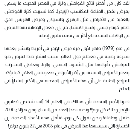
لقد كان من أخطر نتائج الفواحش والزنا في العصر الحديث ما يسمى
بمرض نقص المناعة المكتسب (الإيدز)، كما تسببت كثرة الفواحش
بالعديد من الأمراض مثل الزهري والسيلان ومرض الهربس الذي
ظهر كوباء جنسي واسع الانتشار، حتى إن معدل الإصابة بهذا المرض
في الولايات المتحدة بلغ أكثر من نصف مليون إصابة.
في عام (1979) ظهر لأول مرة مرض الإيدز في أمريكا وانتشر بعدها
بسرعة رهيبة في معظم دول العالم. سبب انتشار هذا المرض هو
الفواحش بأنواعها مثل الشذوذ الجنسي، والزنا، وتعاطي المخدرات.
وتعتبر الأمراض الجنسية من أكثر الأمراض صعوبة في العلاج. كما تؤكد
المراجع الطبية على أن هذه الأمراض المعدية هي الأكثر انتشاراً في
العالم.
تخبرنا الأمم المتحدة بأن هنالك في العالم 14 ألف شخص يُصابون
بالإيدز وذلك كل يوم!!! ونصف هذا العدد من النساء، ومن هؤلاء 2000
طفل وطفلة! ونحن نقول كل يوم، فتأمل هذه الأعداد الضخمة. إن
الخسارة التي سيسببها هذا المرض في عام 2008 هي 22 بليون دولار!