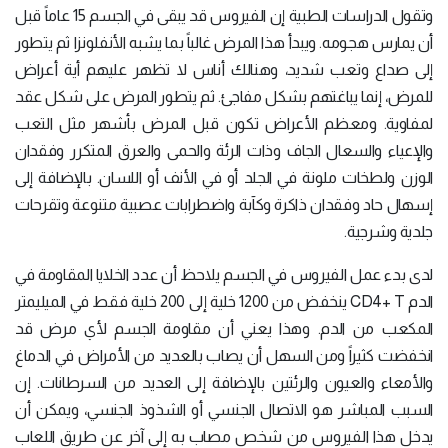
وتقول الدراسات الطبية إن الفيروس قد يبقى في الجسم 15 عاماً قبل
أن يمارس هجومه. ويبدأ هذا المرض غالباً بما يشبه الأنفلونزا ثم يتطور
إلى صداع وتعب شديد، وهنالك أناس لا تظهر عليهم أية أعراض
للمرض، إنما يباغتهم بشكل مفاجئ. ثم يتطور المرض على شكل عقد
لمفاوية. ومعظم الأعراض تكون قبل المرض بأشهر مثل التعب
والإعياء والسعال الجاف وذات الرئة والحمى والعرق المتكرر وفقدان
الوزن ولطخات ملونة في الجلد أو في الأنف أو اللسان. بالإضافة إلى
إسهال حاد وفقدان ذاكرة وكآبة واضطرابات عصبية متنوعة وتقرحات
جلدية وشرجية.
لدى بدء عمل الفيروس في الجسم يلاحظ أن عدد الخلايا المقاومة في
الدم CD4+ T ينخفض من 1200 خلية إلى 200 خلية فقط في الميليمتر
المكعب من الدم. وهذا يعني أن مقاومة الجسم لأي مرض قد
انخفضت كثيراً ومن السهل أن يصاب بالعديد من الأمراض في الدماغ
والأمعاء والعيون والرئتين بالإضافة إلى العديد من السرطانات. إن
السبب المباشر هو الاتصال الجنسي أو الشذوذ الجنسي، ويمكن أن
يدخل هذا الفيروس من شخص مصاب به إلى آخر عن طريق اللعاب