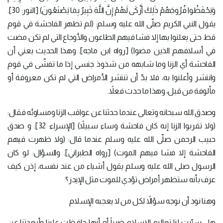
وَيَحْفَظُوا فُرُوجَهُمْ ذَلِكَ أَزْكَى لَهُمْ إِنَّ اللَّهَ خَبِيرٌ بِمَا يَصْنَعُونَ) [النور: 30].
يقول النبي الكريم صلّى الله عليه وسلم: (لم تظهر الفاحشة في قوم
قط حتى يعلنوا بها إلا فشا فيهم الطاعون والأوجاع التي لم تكن مضت
في أسلافهم الذين مضوا) [رواه ابن ماجه]. وهذا الحديث يعني أن
الفاحشة أي الزنا وما شابهه من شذوذ جنسي إذا ما تفشّى في قوم
وانتشر وأعلنوا به، فلا بدّ أن تنتشر الأمراض التي لم تكن معروفة أو
مألوفة من قبل، وهذا ما حدث فعلاً.
وصدق الله سبحانه وتعالى عندما حدثنا عن عواقب الزنا ومساوئه فقال:
(ولا تقربوا الزنا إنه كان فاحشة وساء سبيلاً) [الإسراء: 32]. و صدق
حبيب الرحمن صلّى الله عليه وسلم عندما قال: (ولا ظهرت فيهم
الفاحشة إلا فشا فيهم الموت) [رواه الطبراني]. والسؤال: لو كان
الرسول صلى الله عليه وسلم يقول أشياء من عند نفسه، إذن كيف
عرف بأنه ستظهر أمراض تؤدي للموت مثل الإيدز؟
وهنا نود أن نوجه سؤالاً لكل من لا يعجبه الإسلام
هل سبّبت لنا تعاليم الإسلام ضرراً أم أنها حافظت علينا وأبعدتنا عن