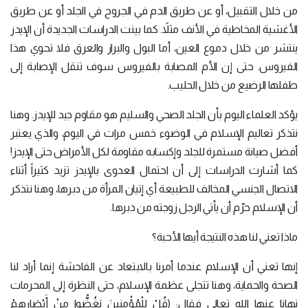
من خلال التقبيل، أو عن طريق الدم في الجروح في الجلد أو عن طريق
الأغشية المخاطية في الأنف مثلاً. كما بينت الدراسات الجديدة أن الإيدز
ينتشر من خلال دموع العين، أما البول والبراز والعرق فلا تحوي هذا
الفيروس. حتى إن الأم المصابة بالفيروس سوف تنقل الإصابة إلى
طفلها الرضيع من خلال الحليب.
يؤكد العلماء اليوم بأن الجلد الصحي والسليم هو مقاوم جيد للإيدز. وهنا
نتذكر تعاليم الإسلام في الوضوء خمس مرات في اليوم، والذي يعتبر
أفضل صيانة مستمرة للجلد وإكسابه مقاومة لكل الأمراض حتى الإيدز!
كما أشارت الدراسات إلى أن احتمال العدوى بالإيدز تزيد كثيراً أثناء
الاتصال الجنسي المخالف للطبيعة أي إتيان المرأة من دبرها، وهنا نتذكر
أن الإسلام حرّم أن يأتي الرجل زوجته من دبرها.
ماذا تعني لنا هذه النتيجة أيها الأحبة؟
إنها تعني أن الإسلام عندما أمرنا بالابتعاد عن الفاحشة إنما أراد لنا
الصحة والحماية، وهنا تتجلى عظمة الإسلام، حتى النظرة إلى المحرمات
نهانا عنها الله تعالى فقال: (قُلْ لِلْمُؤْمِنِينَ يَغُضُّوا مِنْ أَبْصَارِهِمْ