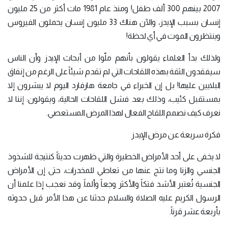
2007 بينهم 300 ألف طفل! ومنذ عام 1981 مات أكثر من 25 مليون
إنسان بسبب الإيدز، والآن هناك 33 مليون إنسان يحملون الفيروس
وينتظرون الموت في أي لحظة!
ولذلك بدأ العلماء يقولون بأنهم ملّوا من أبحاث الإيدز وأن الناس
سيفقدون الثقة بهذه اللقاحات التي لم تقدم شيئاً على الرغم من إنفاق
البلايين عليها! بل إن الخبراء في جامعة هارفارد اليوم لا يبشرون إلا
بمستقبل كئيب، وذلك بعد فشل اللقاحات الحالية، ويقولون: إننا لا
نعرف كيف نصمم اللقاح الفعال لهذا المرض المستعصي.
فكرة سريعة عن مرض الإيدز
لا يخفى على أحد الأمراض الخطيرة والتي ظهرت حديثاً كنتيجة للشذوذ
الجنسي والزنا وما نتج عنها من تعاطي للمخدرات، حتى إن الأمراض
الجنسية تُعتبر الأشد فتكاً والأكثر وجعاً وألماً. وقد نعجب إذا علمنا أن
الرسول الكريم عليه الصلاة والسلام حدثنا عن هذا الأمر قبل حدوثه
بأربعة عشر قرناً.