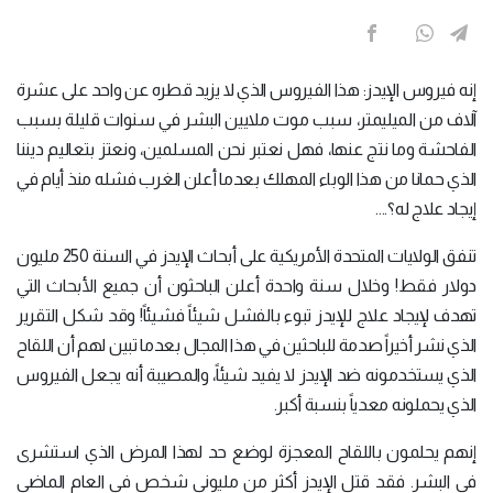
إنه فيروس الإيدز: هذا الفيروس الذي لا يزيد قطره عن واحد على عشرة
آلاف من الميليمتر، سبب موت ملايين البشر في سنوات قليلة بسبب
الفاحشة وما نتج عنها، فهل نعتبر نحن المسلمين، ونعتز بتعاليم ديننا
الذي حمانا من هذا الوباء المهلك بعدما أعلن الغرب فشله منذ أيام في
إيجاد علاج له؟....
تنفق الولايات المتحدة الأمريكية على أبحاث الإيدز في السنة 250 مليون
دولار فقط! وخلال سنة واحدة أعلن الباحثون أن جميع الأبحاث التي
تهدف لإيجاد علاج للإيدز تبوء بالفشل شيئاً فشيئاً! وقد شكل التقرير
الذي نشر أخيراً صدمة للباحثين في هذا المجال بعدما تبين لهم أن اللقاح
الذي يستخدمونه ضد الإيدز لا يفيد شيئاً، والمصيبة أنه يجعل الفيروس
الذي يحملونه معدياً بنسبة أكبر.
إنهم يحلمون باللقاح المعجزة لوضع حد لهذا المرض الذي استشرى
في البشر. فقد قتل الإيدز أكثر من مليوني شخص في العام الماضي