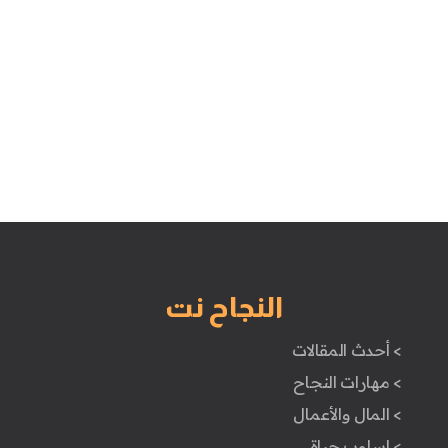
النجاح نت
> أحدث المقالات
> مهارات النجاح
> المال والأعمال
> اسلوب حياة