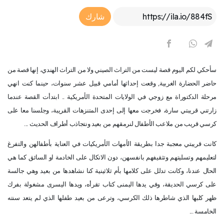
Article Link
شارك
سأحكي لكم اليوم قصة ليست من التراث الصيني ولا من التراث الهندي، إنها قصة من
حاضر الحضارة الغربية, وقعت إحداثها أمامي قبيل عشر سنوات، حينما كنت انهي
مرحلة الدكتوراة مع زوجي في الولايات المتحدة الأمريكية .. ابتدأت القصة عندما
زارتني قريبتي سارة، فخرجت معها إلى إحدى المتنزهات القريبة، وجلسنا معا على
كرسي قريب من ملاعب الأطفال لنرمقهم من بعيد ونتجاذب أطراف الحديث ...
كانت قريبتي معجبة جدا بطريقة الأمهات الأمريكيات في العناية بأطفالهن والتفرغ
لتعليمهم وتسليتهم وتثقيفهم بانفسهن، دون الاتكال على الخادمة او السائق كما هي
الحال عندنا، وكانت تدلل على كلامها بأم ثلاثينية كنا نشاهدها من بعيد وهي جالسة
على كرسي الحديقة، وفي يدها اليمنى كتاب تقرأه، ويدها اليسرى مشغولة بفرك
ظهر كلبها الذي شاطرها ذلك الكرسي، وترعى من بعيد طفلها الذي لم يتعد سنته
الخامسة ...