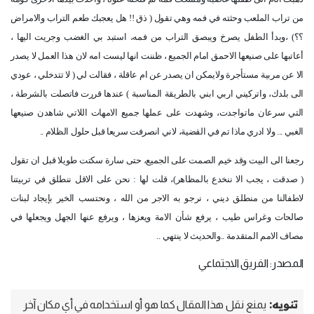
من تراب الملعب وحثته في فمه وهي تقول ( ذق !! هل يعجبك طعم التراب والامراض
؟؟) ،وبدأ الطفل يصرخ ويبصق التراب من فمه، استبد بي الغضب وجريت اليها ،
أعاتبها على صنيعها الاحمق امام الجميع ، ظننت انها ليست امه لان هذا العمل لا يصدر
الا عن مربية مستأجرة ولايمكن ان يصدر عن ام عاقلة ، فقالت لي ( لا تتدخلي ، عودي
الى بلدك، واتركيني اربي ابني بالطريقة المناسبة ) عندها قررت فاتصلت بالشرطة ،
التي سرعان ماتواجدت، وشهدت على عملها جميع الامهات اللاتي شاهدن صنيعها
الغبي ... ولا ادري ماذا تم في القضية، لاني انصرفت سريعا قبل حلول الظلام ..
رجعنا الى البيت وقد خيم الصمت على الجميع، حتى سارة سكتت طويلا قبل ان تقول
( صدقت ، يجب الا ننخدع بالمظاهر)، قلت لها : نحن على الاقل ننطلق في تربيتنا
لاطفالنا من منطلق ديني ، نرجو به الاجر من الله ، ونحتسب الخير بإيجاد لبنات
صالحات وغراس طيب ، يرفع شأن الامة ويعزها ، ويرفع عنها الجهل ويجعلها في
مصاف الامم المتقدمة ..والحديث لا ينتهي ..
المصدر: الفريق الاجتماعي
تنويه:
يمنع نقل هذا المقال كما هو أو استخدامه في أي مكان آخر