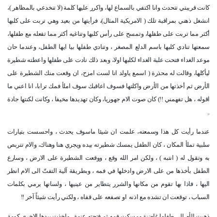
كانت قريبتي تتحدث وانا اكتفي بالسماع لها، واكرر عليها كلمة (لا تنخدعي بالمظاهر )،
انشغل ذهني بمراقبة تلك ( الامريكية المثال)، فرأيتها من بعيد وهي تربت على كلبها
أكثر مما تربت على طفلها، وتمسح على رأس كلبها وتناغيه أكثر مما تفعله مع طفلها،
سمعتها تنادي كلبها باسم الدلع المصغر ، وتنادي طفلها بيا ايها الطفل، وعندما حان
موعد الغداء فتحت علبة الغداء لكلبها اولا، وبعد ذلك نادت على طفلها واعطته شطيرة
ليأكلها، وقالت له محذرة ( اسمع ياولد انا لست امزح، ان وقعت منك الشطيرة على
الأرض ثم أخذتها من الأرض واكلتها فسوف اعاقبك سوف املأ فمك ترابا، انا اعني ما
اقوله ، هل تفهمني !!) كان صوت الام جهوريا، وكان تهديدها مخيفا ، وكانت لكنتها جادة
..
عندما رأيت كل هذا وسمعته، علمت ان شيئا ماسوف يحدث ، واحسست بتيارات
سلبية تملأ المكان ، كان الطفل يمسك شطيرته بيده ويجري هنا وهناك، والام تتربص
به وتقول له ( انتبه ) ، ولكن امر الله وقع ، ووقعت الشطيرة على الارض ، وسارع
الطفل بأخذها من على الارض وادخلها في فمه ، وبطريقة آلية التفتّ الى الام انظر
اليها ، فاذا بها تقوم من مكانها والشرر يتطاير من عينيها ، ولسانها يرمي بكلمات
السباب ، توقعت ان تشده مع اذنه
او تصفعه على قفاه ، ولكني رأيت شيئاً آخر !!
ذهبت الأم الى طفلها غاضبة ومسكت فمه ثم فتحته عنوة ، واخذت بيدها الاخرى كومة