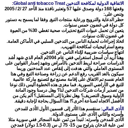
الاتفاقية الدولية لمكافحة التدخين Global anti tobacco Treat:
وقعتها 168 دولة وصدق عليها 57 وتعتبر نافذة منذ الأحد 27 /2 / 2005
وتنص على:
حظر الدعاية والترويج ورعاية منتجات التبغ, وفقا لما يسمح به دستور
كل دولة في غضون حمس سنوات.
يتعين أن تحمل عبوات التبغ تحذيرات صحية تغطي 30% من العبوة
في غضون ثلاث سنوات.
اتخاذ إجراءات لحماية الناس من التدخين السلبي في الأماكن العامة.
وضع استراتيجيات لمكافحة التهريب.
انتهاج سياسات ضريبية لإثناء الناس عن التدخين.
وهنا أريد أن أسجل استغرابي ففي عام 2004م العام الذي شهد أشد
الدراسات صراحة لربط التدخين بالأمراض وشهد إصدار القوانين على
المستوى العاملي والتي هدفت إلى إنقاص عدد المدخنين وربما
سيكون بالغد القريب رفع الدعم عن زراعة وصناعة التبغ وفي هذا
العام نفسه تم الاتفاق على إقامة مصنع تبغ لتصنيع ماركة عالمية
للتبغ في الأراضي السورية. فما مغزى هذه الخطوة أليس ذلك نوعا
من تصدير أزمات شركات التدخين لنا؟ وهل درسنا وجود المادة
الأولية وسوق التصريف؟ وهل نظرنا إلى المستقبل؟ ألم يكن من
الأفضل الاتجاه لصناعة أخرى؟! هذا السؤال بحاجة لإجابة دقيقة.
الأذى المالي:
سنقسم هذا الأثر إلى قسمين الأول الأذى للمدخن
وأسرته والثاني الأذى على مستوى الدولة.
الأذى للمدخن وأسرته: لنبدأ من ثمن علبة السجائر ففي سورية مثلا
ثمن علبة الدخان يتراوح بين 15- 75 ل س (0.3-1.5 دولار) فمدخن