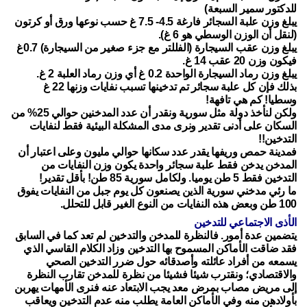
للدكتور سمير السبعة)
يبلغ وزن علبة السجائر فارغة 4.5- 7.5 غ حسب نوعها ورق أو كرتون
(لنقل أن الوزن الوسطي هو 6 غ).
يبلغ وزن عقب السيجارة (الفللتر مع جزء صغير من السيجارة) 0.7غ
فيكون وزن 20 عقب 14 غ.
يبلغ وزن رماد السيجارة الواحدة 0.2 غ أي وزن رماد العلبة 2 غ.
بذلك فإن كل علبة سجائر تم تدخينها تسبب نفايات وزنها 22 غ
وسطيا! كم هي تافهة!
ولكن لنأخذ دولة مثل سورية ونقدر أن عدد المدخنين حوالي 25% من
السكان على أدنى تقدير ونرى مدى المشكلة البيئية فقط لنفايات
التدخين!!
فمدينة حمص وريفها يقدر عدد سكانها حوالي مليون وعلى اعتبار أن
المدخن يدخن فقط علبة سجائر واحدة يكون وزن النفايات من
التدخين فقط 5 طن يوميا. ولكامل سورية 85 طن! بأقل تقدير!
ما رئي مدخني سورية الذين يصنعون كل يوم جبل من النفايات يفوق
100 طن وبعض هذه النفايات من النوع الغير قابل للتحلل.
الأذى الاجتماعي للتدخين
يتضمين عدة أمور. فالنظرة للمدخن والتدخين لم تعد كما في السابق
فقد ضاقت الأماكن المسموح بها التدخين وزاد الكلام القاسي الذي
يسمعه من أفراد عائلته وأصدقائه حول ضرر التدخين الصحي
والاقتصادي؛ ونقترب شيئا فشيئا من نظرة للمدخن تقارب النظرة
إلى مريض مصاب بمرض معد يجب الابتعاد عنه فنرى الأمهات يهربن
بأولادهن منه وفي الأماكن العامة يطلب منه عدم التدخين ويعاقب