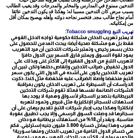
التدخين ممنوع في المدارس والمخابر والمدرجات وقد يغيب الطالب
بسبب مرض كان التدخين مسببا له؛ وهكذا قد يكون التدخين عائقا
أمام نجاح طالب مجد, فتخسر نجاحه دولته وأهله ويصبح بمكان أقل
من إمكانياته.
تهريب التبغ Tobacco smuggling:
لا يعتبر تهريب الدخان مشكلة حكومية تواجه الدخل القومي
فقط بل هو مشكلة صحية أيضا؛ يبحث المدمن للحصول على
دخان بسعر رخيص؛ وتعتبر شركات التدخين أن مرد التهريب
يعود لقوة السوق ويعتبر فارق السعر بين الدول حافزا
لتهريب التبغ من الدول الفقيرة إلى الأكثر غنى وبذلك على
الدول تخفيض ضرائب التدخين وإنقاص دخلها ولكن تبين أن
تهريب التدخين يكون على أشده في الدول التي يكون سعر
التبغ منخفضا وأصلا الضرائب عليه منخفضة مثل كندا. ذكرت
الدراسات أن السيطرة على تهريب الدخان يكون بمراقبة
الشركات الصانعة نفسها فمثلا تقوم شركات التدخين
البريطانية بتصدير السجائر لأسواق وهمية لا يوجد بها
استهلاك للسجائر الإنكليزية مثل قبرص وتعود لتهربه
لإنكلترا! وهكذا يجب إجبار شركات التبغ تقديم برهان على أن
سجائرها قد وصلت السوق الرسمي وإلا يجب تطبيق عقوبة
مناسبة. ويقدر أن 18% من استهلاك بريطانية هو دخان
مهرب وهذا يعادل خسارة 3.800 مليون جنيه إسترليني. فكم
هي خسائر الدول النامية من تهريب الدخان ومنها سورية؟
والجميع يعلم أن الكثير من الدخان المهرب هو من نوعية