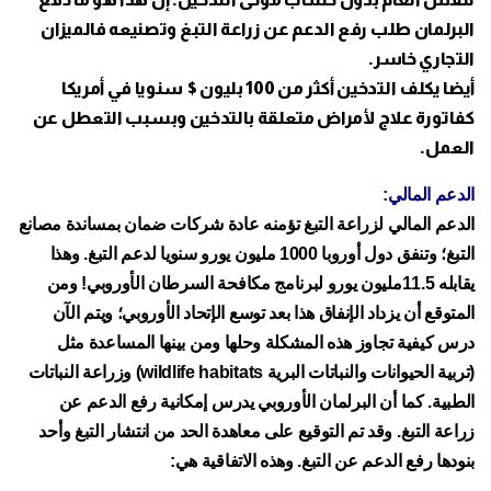
البرلمان طلب رفع الدعم عن زراعة التبغ وتصنيعه فالميزان
التجاري خاسر.
أيضا يكلف التدخين أكثر من 100 بليون $ سنويا في أمريكا
كفاتورة علاج لأمراض متعلقة بالتدخين وبسبب التعطل عن
العمل.
الدعم المالي:
الدعم المالي لزراعة التبغ تؤمنه عادة شركات ضمان بمساندة مصانع
التبغ؛ وتنفق دول أوروبا 1000 مليون يورو سنويا لدعم التبغ. وهذا
يقابله 11.5مليون يورو لبرنامج مكافحة السرطان الأوروبي! ومن
المتوقع أن يزداد الإنفاق هذا بعد توسع الإتحاد الأوروبي؛ ويتم الآن
درس كيفية تجاوز هذه المشكلة وحلها ومن بينها المساعدة مثل
(تربية الحيوانات والنباتات البرية wildlife habitats) وزراعة النباتات
الطبية. كما أن البرلمان الأوروبي يدرس إمكانية رفع الدعم عن
زراعة التبغ. وقد تم التوقيع على معاهدة الحد من انتشار التبغ وأحد
بنودها رفع الدعم عن التبغ. وهذه الاتفاقية هي: