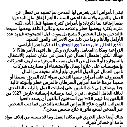
تبقى الأمراض التي يتعرض لها المدخن بما تسببه من تعطل عن
العمل والأدوية والاستشفاء هي السبب الأهم لإنفاق مال المدخن؛
طبعا إضافة لما ذكرناه؛ والأمراض كثيرة بعضها قليل الأذى لكنه
متردد بكثرة وبعضها خطر وعلاجه مديد وعالي الكلفة وبعضها مميت!.
فالتدخين يجعل الشخص لا يشيخ بل يموت قبل الشيخوخة فيزيد عدد
الأرامل والأيتام وما يلي ذلك من الانحراف والعوز الشديد.
الأذى المالي على مستوى الوطن:
لقد ذكرنا هدر الأراضي
الزراعية ومكان المعامل والمخازن ولكن هل انتهى الأمر هنا؟! لا
فهناك الكثير: فتعطل العمال عن العمل في مكان عملهم (الانشغال
بالسيجارة) أو التعطل عن العمل بسبب المرض؛ مصاريف الشركات
والمؤسسات على علاج العمال والاستشفاء أو مصاريف شركات
تأمين العمال في الدول الأخرى تبلغ أرقام مخيفة من المال
المصروف على أمراض سببها التدخين سواء كان المرض بسيطا أو
شديدا مزمنا خاصة أمراض السرطان فالمرض خطر وأدويته غالية
جدا. ويضاف إلى ذلك التأمين على إصابات العمل والراتب التقاعدي
لعائلة العامل المتوفى. في دراسة بريطانية إحصائية عارض 27% من
البالغين بما فيهم 18% من المدخنين البالغين أن يسدد دافعوا
الضرائب فاتورة علاج الأمراض المتعلقة بالتدخين فما ذنب الشخص
غير المدخن ليدفع فاتورة علاج شخص مدخن؟.
هناك أيضا خطر الحريق في مكان العمل وما قد يسببه من إتلاف مواد
هامة أو خسائر كبيرة.