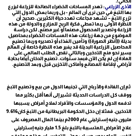
الحالي!.
الأذى الزراعي
: تهدر المساحات الخضراء الصالحة للزراعة ليزرع
بها التبغ في حين نرى أن العالم - بل وربما بعض الدول التي
تزرع التبغ – تشهد مجاعات تهدد حياة الكثيرين. صحيح أن
النظرة الأولى ربما تعطي فكرة الربح للمزارع والدولة من هذه
الزراعة وتصدير المحصول مصنعا أو غير مصنع, لكن دراسة
الموضوع من جهة زراعات هذه المساحات الخضراء بمحاصيل
بديلة ((أنظر الصورة)) وتأمين الغذاء أو تصديره وربما تصنيع
المحاصيل الزراعية البديلة قد يغير هذه النظرة خاصة أن العالم
يسير نحو منع التدخين وبالتالي نقص الطلب العالمي على
المادة إن لم يكن الآن فبعد سنوات. تصنيع الدخان أيضا بحاجة
لأراضي لإقامة المصانع وأماكن التخزين قبل وبعد التصنيع.
ثم إن الفائدة والأرباح التي تجنيها الدول من بيع وتصنيع التبغ
ووقف كل الدراسات الحديثة تشير إلى أنها أقل بكثير مما
تدفعه الدول والمؤسسات والأفراد لعلاج أمراض يسببها
التدخين. فمثلا إن دخل الحكومة البريطانية من التبغ كان9.616
مليون جنيه إسترليني عام 2000م بينما المال المصروف على
علاج الأمراض المتسببة بالتبغ بلغ 1.5 مليار جنيه إسترليني
لنفس العام بدون حساب موتى التدخين. إن هذا هو ما دفع