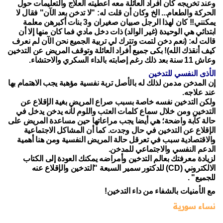
وعند تخريجه كان أفراد العائلة معه أعطيته العلاج والتعليمات حول
الحركة والطعام... الخ وكان أن قلت له: "لا تدخن بعد الآن" فقال لا
يمكنني!! كان لهذا الرجل صبيان صغيران و3 بنات أكبرهن معلمة
ابتدائي هي الوحيدة (غير الوالد) ذات دخل مادي فما كان منها إلا أن
قالت له: (نعم دخن لتمت وتترك لي تربية الجميع نحن الآن لم نعرف
كيف أنقذك الله)! بكى جميع أفراد العائلة وتوقف المريض عن التدخين
وعاش 11 سنة بعد ذلك رغم إصابته بالداء السكري والاحتشاء.
الأذى النفسي للتدخين
إن المدخن مدمن لذلك له بالأصل تربة نفسية مؤهبة يجب الاهتمام بها
عند علاجه.
ولكن التدخين نفسه خاصة بسبب صراع المريض بغية الإقلاع عن
التدخين ومن خلال سماع كلمات العتب واللوم لأنه يدخن يدخل في
حالة كآبة واضحة؛ هي أيضا يجب مراعاتها حين مساعدة المريض على
الإقلاع عن التدخين في حال وجدت. كما أن المشاكل الاجتماعية
والاقتصادية سبب في تعرقل حالة المريض النفسية ومن هنا أهمية
الدعم النفسي والاجتماعي للمدخن.
لزيادة معرفتك بعالم التدخين وأمراضه يمكنك العودة إلى الكتاب
الالكتروني (CD) للدكتور سمير السبعة "التدخين والإقلاع عنه
للجميع" .
مع الأمنيات بالشفاء من داء التدخين!
نساء سورية