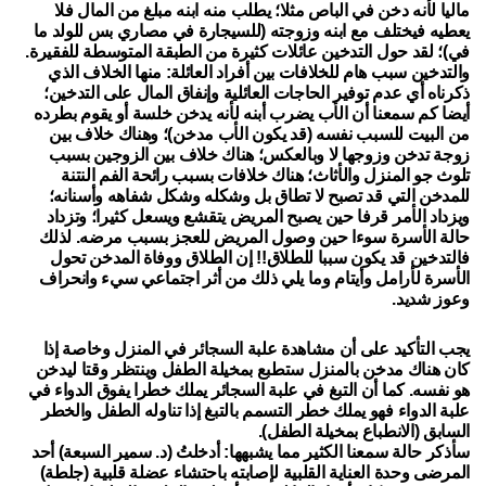
ماليا لأنه دخن في الباص مثلا؛ يطلب منه ابنه مبلغ من المال فلا
يعطيه فيختلف مع ابنه وزوجته (للسيجارة في مصاري بس للولد ما
في)؛ لقد حول التدخين عائلات كثيرة من الطبقة المتوسطة للفقيرة.
والتدخين سبب هام للخلافات بين أفراد العائلة: منها الخلاف الذي
ذكرناه أي عدم توفير الحاجات العائلية وإنفاق المال على التدخين؛
أيضا كم سمعنا أن الأب يضرب أبنه لأنه يدخن خلسة أو يقوم بطرده
من البيت للسبب نفسه (قد يكون الأب مدخن)؛ وهناك خلاف بين
زوجة تدخن وزوجها لا وبالعكس؛ هناك خلاف بين الزوجين بسبب
تلوث جو المنزل والأثاث؛ هناك خلافات بسبب رائحة الفم النتنة
للمدخن التي قد تصبح لا تطاق بل وشكله وشكل شفاهه وأسنانه؛
ويزداد الأمر قرفا حين يصبح المريض يتقشع ويسعل كثيرا؛ وتزداد
حالة الأسرة سوءا حين وصول المريض للعجز بسبب مرضه. لذلك
فالتدخين قد يكون سببا للطلاق!! إن الطلاق ووفاة المدخن تحول
الأسرة لأرامل وأيتام وما يلي ذلك من أثر اجتماعي سيء وانحراف
وعوز شديد.
يجب التأكيد على أن مشاهدة علبة السجائر في المنزل وخاصة إذا
كان هناك مدخن بالمنزل ستطبع بمخيلة الطفل وينتظر وقتا ليدخن
هو نفسه. كما أن التبغ في علبة السجائر يملك خطرا يفوق الدواء في
علبة الدواء فهو يملك خطر التسمم بالتبغ إذا تناوله الطفل والخطر
السابق (الانطباع بمخيلة الطفل).
سأذكر حالة سمعنا الكثير مما يشبهها: أدخلتُ (د. سمير السبعة) أحد
المرضى وحدة العناية القلبية لإصابته باحتشاء عضلة قلبية (جلطة)