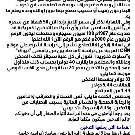
سيئة بل وبعضه غير مراقب وبعضه تصنعه سفن تجوب
البحار دون رقيب أو حسيب تصنع تبغا مزورا والله وحده يعلم ما
به!
وفي النهاية نذكر أن سعر التبغ يزيد الآن 50 ضعفا عن سعره
في القرن السادس عشر وأن شركات التدخين الأمريكية قد
صدرت عام 1987م 100 مليون سيجارة وخططت ليكون الرقم
تريليون عام 2000م فكم هو الرقم الآن؟ الله أعلم!
في نهاية الأذى الاقتصادي نشير إلى دراسة نشرت على موقع
CNN العربية عن دراسة لاقتصاديين من جامعتي "ديوك"
و"ساوث فلوريدا" تقول أن كل علبة سجائر تكلف المدخن
وعائلته والمجتمع ما يقارب 40 دولارا بحساب ذلك منذ أول
عهد المدخن بالتدخين بعمر 24 سنة وعلى مدى 60 سنة وهي
موزعة كما يلي:
33 دولار يدفعها المدخن
العائلات 5.44 دولار
1.44 من المجتمع
وتتضمن الكلفة ما يلي: ثمن السجائر والضرائب والتأمين
والرعاية الصحية والخسائر المالية بسبب الإصابات من
التدخين "وكالة الأسوشيتد برس"
وقد وجه الباحثون في هذه الدراسة انتباه الصغار إلى أن دخولكم
عالم التدخين سيكون مكلفا للغاية.
القمامة التي يخلفها التدخين
لنطرق هنا مجالا لم يتطرق إليه الباحثون سابقا: (دراسة خاصة