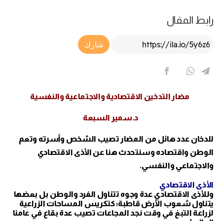
رابط المقال
Article Link
شارك
مضار التدخين الاقتصادية والاجتماعية والنفسية
د.سمير السبعة
للدخان عدد هائل من المضار تصيب الشخص وأسرته وتعم
الوطن واقتصاده وسنتحدث هنا عن الأذى الاقتصادي
والاجتماعي والنفسي.
الأذى الاقتصادي
وللأذى الاقتصادي عدة وجوه تتناول الفرد والوطن بل بعضها
يتناول شعوب الأرض قاطبة؛ كتكريس المساحات الزراعية
لزراعة التبغ في وقت نجد المجاعات تصيب عدة بقاع في عامنا