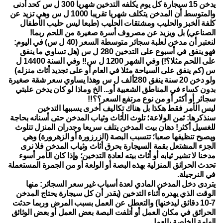
يدخن 15 سيجارة كل يوم يكلفه التدخين شهريا 300 ل س كحد أدنى
والمتوسط أن المدخن يتكلف شهريا تقريبا 1000 ل س وهي تزيد عن
كلفة الخبز والحليب ومشتقات الحليب (طبعا ليس حليب الأطفال
الصناعي) بل ويزيد عن مصروف أسرة صغيرة من اللحم ربما!
لنعتبر أن مدخن لعلبة سجائر متوسطة السعر (40 ل س) في اليوم:
فهو ينفق في أسبوع على التدخين 280 ل س (هل تساوي ما ينفق
على اللحم مثلا؟!) وفي الشهر 1200 ل س!! وفي السنة 14400 ل
س (كم ينفق على السياحة مثلا في العام أو على تجديد أثاث منزله)
ولو دخن 20 سنة ينفق 280ألف ل س وهذا يساوي سعر شقة صغيرة
بدون كساء في المناطق الشعبية أو... الخ وماذا لو كان يدخن علبتي
سجائر أو أكثر أو من نوع مرتفع السعر؟؟!!
ليس الأمر فقط هكذا بل هناك تكاليف أخرى يسببها التدخين
سنذكرها: ثمن الولاعة؛ تلوث الأثاث وثياب المدخن حتى أسنانه بحاجة
للغسيل أكثر! دهان بيت المدخن يتلف سريعا وجدران المنزل تتلوث
ويصبح تنظيفها صعبا؛ تتسبب البصة (الزرزورة أو الزهرورة) وهي
الجزء المشتعل بقمة السيجارة بحرق أثاث وثياب المدخن فلا نرى
مدخنا لا تشير ثيابه أو أثاث بيته لعادة التدخين؛ وإذا كان الأمر أسوء
تحدث الحرائق المنزلية بهذه البصة أو الولعة أو من الجمرة المستعملة
في النرجيلة.
يتردى دخل المدخن المادي لعدة أسباب غير سعر السجائر: منها
الوقت الذي يهدره أثناء التدخين (يقدر أن كل سيجارة يحتاج المدخن
7-10 دقائق ليدخنها) والتعطل عن العمل بسبب المرض وربما حدثت
الحرائق في مكان العمل أو أتلفت البصة بعض العمل أو بعض الوثائق
الهامة الخاصة بالعمل.