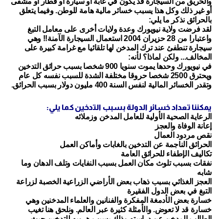
والحريق من السيجارة قد يكون في غابة أو سيارة أو قطار أو مشفى
أو غير ذلك وكل هذا يسبب خسائر مالية هامة للوطن. وفيما يتعلق
بالحرائق نذكر ما يلي:
لقد فرضت ولاية نيويورك وعدة ولايات أخرى على معامل التبغ
واعتبارا من 28 حزيران 2004 استعمال السيجارة الآمنة!! وهي
سيجارة تنطفئ عند ترك المدخن لها تلقائيا مع غرامة كبيرة على
المخالف... ولكن لماذا؟ لأنه:
في نيويورك وحدها يموت سنويا 900 شخصا بسبب حرائق التدخين
ويحترق 2500 شخصا حروقا مختلفة الشدة للسبب نفسه كل عام
وتقدر الخسائر المالية لنفس السنة 400 مليون دولار بسبب الحرائق.
يمكننا تعداد خسائر الدولة بسبب التدخين كما يلي:
الرعاية الصحية الأولية للعامل المدخن وزملائه
إعانة الوفاة والعجز
نقص مردود العمال
الحرائق الناجمة عن التدخين بالغابات وأماكن العمل
تكاليف الإطفاء للحرائق العامة
نفقات بسبب تلوث مكان العمل بسبب النفايات وتلف الدهان وما
شابه
العجز الغذائي بسبب ذهاب بعض الأراضي الزراعية الخصبة لزراعة
التبغ في بعض الدول الفقيرة
خسارة بعض الأدمغة المفكرة والفنانين والعلماء المدخنين وهي
خسارة قد لا تعوض. والأمثلة كثيرة عبر العالم. ونلحق هنا تغيب
الطالب المدخن عن دراسته وذلك بسبب هروبه للتدخين حيث