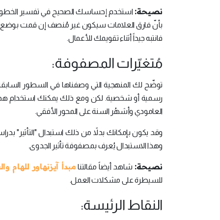
نصيحة:
استخدم إحساسك الصحيح في تفسير الخطوط ال
فانتبه جيداً أثناء تقويمك للأعمال.
مُتغيّرات المصفوفة:
توضّح لك المنهجية التي وصفناها في السطور السابقة 
رسمية أو شخصية. لكن ومع ذلك يمكنك استخدام هذه ا
العامودي وأشهُر السنة على المحور الأفقي.
وقد يكون بإمكانك بدلاً من ذلك استبدال "التأثير" بدرا
وهذا الاستبدال يُعرف بمصفوفة تأثير الجدوى.
نصيحة:
مبدأ آيزنهاور للهام وا
شاهد أيضاً مقالتنا
للسيطرة على مشكلات العمل.
النقاط الرئيسة: