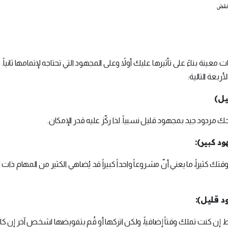
 بناءً على تأثيرها عليك أولاً وعلى المجهود التي تحتاجه لإتمامها ثانياً. 
بعة التالية:
يل)
ك مردود جيد بمجهود قليل نسبياً. لذا ركّز عليه قدر الإمكان.
تك كثيراً، ما يعني أنّ مشروعاً واحداً كبيراً قد يُضاهي الكثير من المهام ذا
فقط إن كنت تملك وقتاً إضافياً، ولكن اتركها أو قُم بتفويضها لشخص آخر إن ك