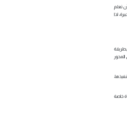
ن تعلم
ير ووضع تأثير بنسبة (5.1) للمشاريع الكبيرة، لذا
بطريقة
المحور
نفيذها،
ة خاصة