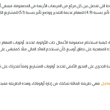
تي تفصل بين كل مربّع من المربعات الأربعة في المصفوفة، فينبغي أ
بأنّ فارق العلامات سيكون غير مُنصف إن قمت بوضع تأثير بنسبة (4.9) للمهام عديمة التقد
كيفية استخدام مصفوفة الأعمال ذات الأولوية، لتحديد أولويات المهام 
لمنهجية على نطاق أوسع كأن تستخدم العائد المالي مثلاً كمقياس على 
سة الجدوى على المحور الأفقي لتحديد أولويات المشاريع وفقاً لقدرتك على ت
لعاجل
فهي طريقة مُماثلة تمكنك من إدارة أولوياتك، وهذه الطريقة مفيد