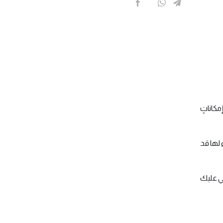
مكاناتٍ
 لها قد
تي عليك