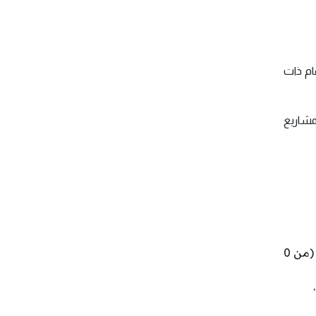
ام ذات
مشاريع
قوّم هذه النشاطات بعلامات مُعينة وذلك حسب تأثيرها عليك والمجهود الذي تحتاجه لإتمامها (من 0