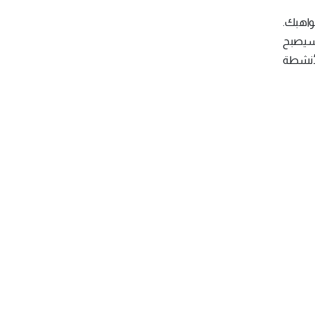
واهبك.
ه سيصبح
الأنشطة