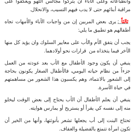
وانطباعاته وعلى الآباء أن يتركوا مجالس اللهو ويعكفوا على
مراقبة أبنائهم حتى لا يدب فيهم التسيب، والانحلال.
ثالثاً
:
يرى بعض المربين إن من واجبات الآباء والأمهات تجاه
أطفالهم هو تطبيق ما يلي:
يجب أن يتفق الأم والأب على معايير السلوك وان يؤيد كل منها
الآخر فيما يتخذاه من قرارات نحو أولادهما.
ينبغي أن يكون وجود الأطفال مع الأب بعد عودته من العمل
جزءاً من نظام حياته اليومي، فالأطفال الصغار يكونون بحاجة
إلى الشعور بالانتماء، وهم يكسبون هذا الشعور من مساهمتهم
في حياة الأسرة.
ينبغي أن يعلم الأطفال أن الأب يحتاج إلى بعض الوقت ليخلو
منه إلى نفسه كي يقرأ أو يستريح أو يمارس هوايته.
تحتاج البنت إلى أب يجعلها تشعر بأنوثتها، وأنها من الخير أن
تكون امرأة تتمتع بالفضيلة والعفاف.