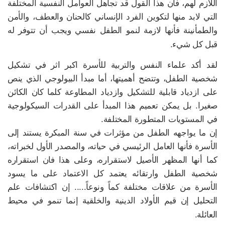
اللازم لهم، فأن هذا القول قد تجاهل العوامل النفسية المختلفة
التي لابد منها لتكوين الفرد الإنساني كالحنان والعطف، والأمن
والطمأنينة فأنها لازمة لنمو الطفل نفسي ويجب أن تتوفر له
قبل كل شيء.
لقد أكد علماء النفس والتربية للأسرة اكبر اثر في تشكيل
شخصية الطفل، وتتضح أهميتها، أما مبدأ البيولوجي الذي ينص
على ازدياد قابلية للتشكيل وازدياد المطاوعة كلما كان الكائن
صغيرا. بل يمكن تعميم هذا المبدأ على القدرات السيكولوجية
في المستويات المتطورة المختلفة.
إن ما يواجهه الطفل من مؤثرات في سنة المبكرة يستند إلى
الأسرة فأنها العامل الرئيسي في حياته، والمصدر الأول لخبراته،
كما أنها المظهر الأصيل لاستقراره، وعلى هذا فان استقراره
شخصية الطفل وارتقائه يعتمد كل الاعتماد على ما يسود
الأسرة من علاقات مختلفة كماً ونوعاً..... إن اكتشافات علم
التحليل إن قيم الأولاد الدينية والخلقية إنما تنمو في محيط
العائلة.