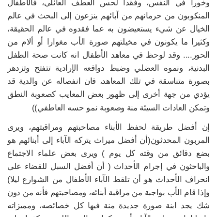
وخورا في النفس، وفقداً لحس العطف العائلي، فالأطفال
المنكوبون من حرمانهم من آبائهم ينزعون إلى البحث في عالم
الخيال عن شيء يستعيضون به عما فقدوه في عالم الحقيقة،
وكثيرا ما يكونون في مخيلتهم صورة الأب مغوارا أو ألام من
الحور.... وقد لوحظ في معاهد الأطفال انه كانت صحة الطفل
البدنية، ونموه العضلي وضبط دوافعه الإرادية تتفتح وتزدهر
بصورة متناسقة في تلك المعاهد، فان انفصاله عن والدية قد
يؤدي من جهة أخرى إلى ظهور بعض المعايب كصعوبة النطق
وتمكن العادات السيئة منة وصعوبة نمو حسه العاطفي))
إن أفضل طريقة لحفظ الأبناء مصاحبتهم ومراقبتهم، ويرى
المربون المحدثون(أن أفضل ميراث يتركه الآباء إلى أبنائهم هو
بضع دقائق من وقته كل يوم ) ويرى بعض علماء الاجتماع
والباحثون في إجرام الأحداث ( أن أفضل السبل للقضاء على
انحراف الأحداث هو أن تلقط الآباء الأطفال من الشوارع ليلا)
وإذا قام الأب بواجبة من مراقبة أبنائه، ومصاحبتهم فأنه من دون
شك يجد ابنة صورة جديدة منة فيها كل خصائصه، ومميزاته