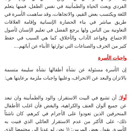
الفردي وبعث الحياة والطمأنينة في نفس الطفل، فمنها يتعلم
اللغة ويكتسب بعض القيم، والاتجاهات، وقد ساهمت الأسرة في
طريق مباشر في بناء الحضارة الإنسانية وإقامة العلاقات
التعاونية بين الناس ولها يرجع الفضل في تعليم الإنسان لأصول
الاجتماع، وقواعد الآداب والأخلاق، كما هي السبب في حفظ
كثير من الحرف والصناعات التي توارثها الأبناء عن آبائهم....
واجبات الأسرة
إن الأسرة مسئولة عن نشأة أطفالها نشأة سليمة متسمة
بالاتزان والبعد عن الانحراف، وعليها واجبات ملزمة برعايتها هي:
أولا
:
أن تشيع في البيت الاستقرار، والود والطمأنينة وان تبعد
عن جميع ألوان العنف والكراهية، والبغض فأن اغلب الأطفال
المنحرفين الذين تعودوا على الأجرام في كبرهم، كان ناشئاً
ذلك- على الأكثر من عدم الاستقرار العائلي الذي فنيت به
الأسرة, يقول بعض المربين: (( نحن لو عدنا إلى مجتمعنا الذي