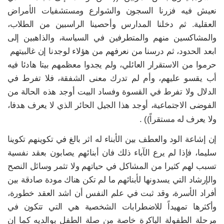
نعيش فيه فزرنا السجون والشوارع ومستشفيات الأمراض
العقلية. ثم دخلنا المدارس وأحصينا الراسبين من الطلاب،
والمشاكسين منهم والمتطرفين في السياسة، والذاهبين إلى
ابعد الحدود، ثم درسنا من نعرفهم من هؤلاء لوجدنا إن غالبيتهم
حرموا من الاستقرار العائلي، ولم يجدوا معظمهم بيتا هادئا فيه
أب يقسو عليهم، وأم لم تدرك معنى الشفقة، فلا تفرط في
الدلال ولا تفرط في القسوة وفساد البيت أوجد هذه الحالة من
الفوضى الاجتماعية، أوجد هذا الجيل الحائر الذي لا يعرف هدفا،
ولا يعرف له مستقراً)) .
إن إشاعة الود والعطف بين الأبناء له اثر بالغ في تكوينهم تكوينا
سليما، فإذا لم يرع الآباء ذلك فان أبنائهم يصابون بعقد نفسية
تسبب لهم كثيرا من المشاكل في حياتهم ولا تثمر وسائل النصح
والإرشاد التي يسدونها لأبنائهم ما لم تكن هناك مودة صادقة بين
أفراد الأسرة، وقد ثبت في علم النفس أن اشد العقد خطورة،
وأكثرها تمهيداً للاضطرابات الشخصية هي التي تتكون في
مرحلة الطفولة الباكرة خاصة من صلة الطفل بوالديه كما إن