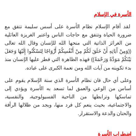
الأسرة في الإسلام
لقد أقام الإسلام نظام الأسرة على أسس سليمة تتفق مع
ضرورة الحياة وتتفق مع حاجات الناس واعتبر الغريزة العائلية
من الغرائز الذاتية التي منحها الله للإنسان وقال الله تعالى
((وَمِنْ آَيَاتِهِ أَنْ خَلَقَ لَكُمْ مِنْ أَنْفُسِكُمْ أَزْوَاجًا لِتَسْكُنُوا إِلَيْهَا وَجَعَلَ
بَيْنَكُمْ مَوَدَّةً وَرَحْمَةً)) فهذه الظاهرة التي فطر عليها الإنسان منذ
بدء تكوينه من آيات الله ومن نعمة الكبرى على عباده.
وعلى أي حال فان نظام الأسرة الذي سنة الإسلام يقوم على
أساس من الوعي والعمق لما تسعد به الأسرة ويؤدي إلى
تماسكها وترابطها من الناحية الفسيولوجية، والنفسية،
والاجتماعية، بحيث ينعم كل فرد منها، ويجد من ظلالها الرأفة
والحنان والدعة والاستقرار.
اضطراب الأسرة