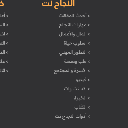
النجاح نت
خ
> أحدث المقالات
> أعل
> مهارات النجاح
> الن
> المال والأعمال
> اش
> اسلوب حياة
> ال
> التطور المهني
> ال
> طب وصحة
> علا
> الأسرة والمجتمع
> الا
> فيديو
> الاستشارات
> الخبراء
> الكتَاب
> أدوات النجاح نت