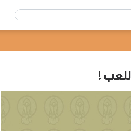
للعب !