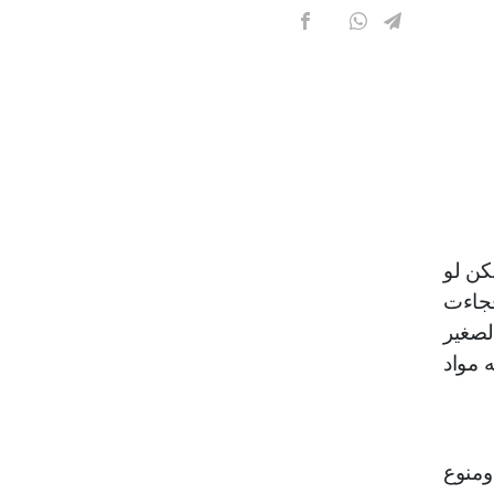
كن لو
فجاءت
لصغير
 مواد
ومنوع