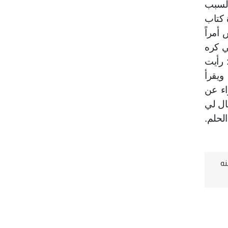
السبب
 كتاب
 أمراً
ي كره
 رأيت
ويقرأ
اء عن
ال لي
لحلم.
نه