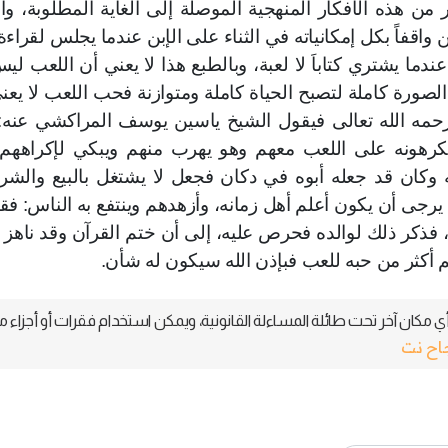
ر من هذه الأفكار المنهجية الموصلة إلى الغاية المطلوبة، و
اقفاً بكل إمكانياته في الثناء على الإبن عندما يجلس لقراءة
ندما يشتري كتاباَ لا لعبة، وبالطبع هذا لا يعني أن اللعب ليس
لصورة كاملة لتصبح الحياة كاملة ومتوازنة فحب اللعب لا يعن
ي رحمه الله تعالى فيقول الشيخ ياسين يوسف المراكشي عنه:
كرهونه على اللعب معهم وهو يهرب منهم ويبكي لإكراههم 
 وكان قد جعله أبوه في دكان فجعل لا يشتغل بالبيع والشر
 يرجى أن يكون أعلم أهل زمانه، وأزهدهم وينتفع به الناس: فق
، فذكر ذلك لوالده فحرص عليه، إلى أن ختم القرآن وقد ناهز ا
 أكثر من حبه للعب فبإذن الله سيكون له شأن.
 مكان آخر تحت طائلة المساءلة القانونية، ويمكن استخدام فقرات أو أجزاء م
جاح نت