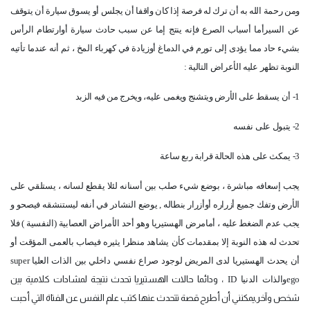
ومن رحمة الله به أن ترك له فرصة إذا كان واقفا أن يجلس أو يسوق سيارة أن يتوقف
عن السيرأما أسباب الصرع فإنه ينتج إما عن سبب حادث سيارة أوارتطام الرأس
بشيء حاد مما يؤدى إلى تورم في الدماغ أوزيادة في كهرباء المخ ، ثم أنه عندما تأتيه
النوبة تظهر عليه الأعراض التالية :
1- أن يسقط على الأرض ويتشنج ويغمى عليه، ويخرج من فيه الزبد
2- يتبول على نفسه
3- يمكث على هذه الحالة قرابة ربع ساعة
يجب إسعافه مباشرة ، بوضع شيء صلب بين أسنانه لئلا يقطع لسانه ، يستلقي على
الأرض وتفك جميع أزراره أوأزرار بنطاله , يوضع النشادر في أنفه ليستنشقه فيصحو و
يجب عدم الضغط عليه ، أمامرض الهستيريا وهو أحد الأمراض العصابية (النفسية ) فلا
تحدث له هذه النوبة إلا بمقدمات كأن يشاهد منظرا يثيره فيصاب بالعمى المؤقت أو
أن يحدث الهستيريا لدى المريض لوجود صراع نفسي داخلي بين الذات العليا
super
ego
والذات الدنيا
ID
، ودائما حالات الهستيريا تحدث نتيجة لمشادات كلامية بين
شخص وآخر,يمكنني أن أطرح قصة تتحدث عنها كتب علم النفس عن الفتاة التي أحبت