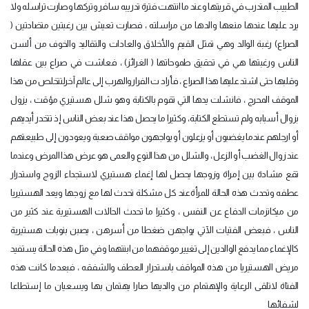
الطبيب المتدرب في قريتها وعند ما انتهت فترة تدريبه سافر وتركها وصارت تراسله ولا
يرد عليها عندها منعها والدها من مراسلته ، فصارت تعيش بين رغبتين متضادتين (
الصراع) رغبة الوالد وهي تمثل القيم والأخلاق والعادات والتقاليد والخوف من ألسن
الناس ورغبتها هي في تحقيق طموحاتها ( الغرائز) ، فعاشت في صراع بين عقلها
وقلبها حتى اشتد عليها هذا الصراع ، فأراد ت الفراروالهرب إلى عالم آخرلتتخلص من هذا
الموقف المحرج ، فانشلت يدها التي تقوم بالكتابة وهو شلل هستيري مؤقت ، يزول
بزوال أسبابه ولم تستطع الكتابة، وكثيرا ما يحصل هذا عند بعض الناس إذ تتخدر أيديهم
أو ارجلهم عندما يغضبون أو يزعلون أو يواجهون مواقف صعبة ويعودون إلى طبيعتهم
عند زوال الغضب أو الزعل ، والشلل من هذا النوع والعمى هو عرض هذا المرض وعندما
تقع مشادة بين إمراة وزوجها يحصل لها إغماء هستيري لاستجداء الزوج واستدرار
عطفه وتحدث هذه الحالة للمرأةعند كل مشكلة تحدث لها مع زوجها ويعد الهستيريا
من ميكانزمات الدفاع عن النفس ، وكثيرا ما تحدث الحالات الهستيرية عند كثير من
الناس ، فبعض الفتيات الآتي يواجهن ضغطا من أسرهن ، يصبن بنوبات هستيرية
كالإغماء مما يدفع الوالدين إلى تغيير موقفهما من ابنتهما وفي مثل هذه الحالة يستفيد
مريض الهستيريا من هذه المواقف باستدرار العطف والشفقه ، فبعدما كانت هذه
الفتاة لاتلقى الرعاية والإهتمام من والديها صارا يهتمان بها ويسعيان ما إستطاعا
لشفائها