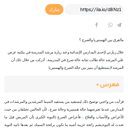
Article Link
شارك
مالفرق بين الهستيريا والصرع ؟
خلال زيارتي لإحدى المدارس الإبتدائية وعند زيارة مرشد المدرسة في مكتبه عرض
علي المرشد حالة طالب تنتابه حالة صرع في المدرسة ، أدركت من خلال ذلك أن
المرشد لايستطيع أن يميز بين حالة الصرع والهستيريا
فهرس +
فرأيت من واجبي توضيح ذلك ليستفيد من يستفيد لاسيما المرشدين والمرشدات في
المدارس عندما تعترضهما حالة هستيرية وحالة صرع ، لأن الحالتين تختلفان من حيث
الأعراض والأسباب والعلاج ، فأعراض الصرع (النوبة الكبرى )أن المريض قبل ما
تحدث له النوبةيشم رائحة غريبة أشبه ما تكون برائحة السمك ثم بعدها تاتيه النوبة