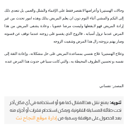
وحالات الهستيريا وأعراضها لاتقتصر فقط على الإغماء والشلل والعمى بل تتعدى ذلك
إلى البكم والمشي أثناء النوم دون ان يعلم المريض بذلك وهذه امور تحدث من غير
إرادة المريض فهو لايفتعلها وليست مرضا عضويا ، وعادة يشفى المريض من هذا
المرض عندما تزول أسبابه ، فالزوج الذي يقسو على زوجته عندما توقف عن قسوته
وصار يهتم بزوجته زال هذا المرض وشفيت الزوجه
وعلاج الهستيريا علاج نفسي بمساعدة المريض على حل مشكلاته ، وإعادة الثقة إلى
نفسه ،و تحسين الظروف المحيطة به ، والتي كانت سببا في حدوث هذا المرض عنده
المصدر: نفساني
تنويه:
يمنع نقل هذا المقال كما هو أو استخدامه في أي مكان آخر
تحت طائلة المساءلة القانونية، ويمكن استخدام فقرات أو أجزاء منه
إدارة موقع النجاح نت
بعد الحصول على موافقة رسمية من