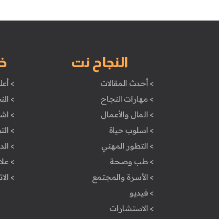
النجاح نت
خ
> أحدث المقالات
> أعل
> مهارات النجاح
> الن
> المال والأعمال
> اش
> اسلوب حياة
> ال
> التطور المهني
> ال
> طب وصحة
> علا
> الأسرة والمجتمع
> الا
> فيديو
> الاستشارات