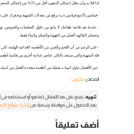
لذا فلا بد وان يظل إجمالى الدهون أقل من 35% من إجمالى السعرات الحرارية المستهلكة يومياً، والكم الأكبر منها ينبغى أن يكون من الدهون غير المشبعة
- فيتامين (أ) مع فيتامين (ب) يرفع من معدلات الشهية ويحفزك على ت
- عندما تعد قائمة طعامك لا مانع من تناول الصلصات والصوص، تو
وعصائر الفاكهة أفضل من القهوة والشاى والماء فقط
- على الرغم من أن اللحم والجبن من الأطعمة الغذائية الهامة، لكن
قلة الشهية والتى ستبعد بالتالى عناصر غذائية أخرى من قائمة أطعمت
- من الأفضل تناول كميات ضئيلة من أطعمة متعددة أفضل من كميات 
مكتوب
المصدر:
تنويه:
يمنع نقل هذا المقال كما هو أو استخدامه في أي
إدارة موقع الن
بعد الحصول على موافقة رسمية من
أضف تعليقاً