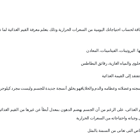
قة لحساب احتياجاتك اليومية من السعرات الحرارية وذلك بتعلم معرفة القيم الغذائية لما تت
 البروتينات، الفيتامينات، المعادن
حلوى والمياه الغازية، رقائق البطاطس
تقد إلى القيمة الغذائية
ء أنسجته وعضلاته وعظامه والدم والخلايافهو يخلق أنسجة جديدة للجسم وليست مجرد كيلوج
م الغذائى، على الرغم من أن الجسم يهضم الدهون بمعدل أبطأ عن غيرها من القيم الغذائي
وجباته واحتياجاته من السعرات الحرارية
اص التى تعانى من السمنة بالمثل