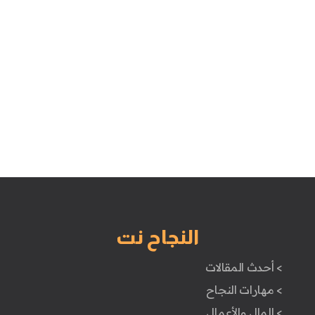
النجاح نت
> أحدث المقالات
> مهارات النجاح
> المال والأعمال