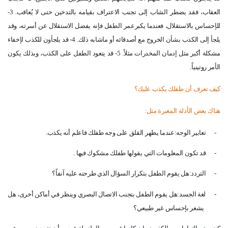
العقاب، فقد يضطر الشاب إلى تجنب الاعتراف بقيامه بالتدخين حتى لا يُعاقب. 3-
للإحساس بالاستقلال، فعندما يكبرعمر الطفل فإنه يفضل الاستقلال عن أسرته، وقد
يلجأ إلى الكذب بشأن الخروج مع أصدقائه أو ماشابه ذلك. 4- قد يلجأون للكذب لإخفاء
مشكلة أكبر مثل إدمان المخدرات مثلاً. 5- قد يتعود الطفل على الكذب، وبذلك يكون
الأمر روتينياً
.
كيف تعرف أن طفلك يكذب عليك؟
هناك بعض الأدلة المعبرة مثل
:
-
تعابير الوجه:عندما يظهر القلق على وجه طفلك فاعلم أنه يكذب
.
-
قد تكون المعلومات التي يقولها طفلك مشكوك فيها
.
-
التردد:هل يقوم الطفل بتكرار السؤال الذي طرحته عليه آنفاً؟
-
لغة الجسد:هل يقوم الطفل بتجنب الاتصال البصري وينظر في أماكن أخرى، هل
يشعر بإحساس غير طبيعي؟