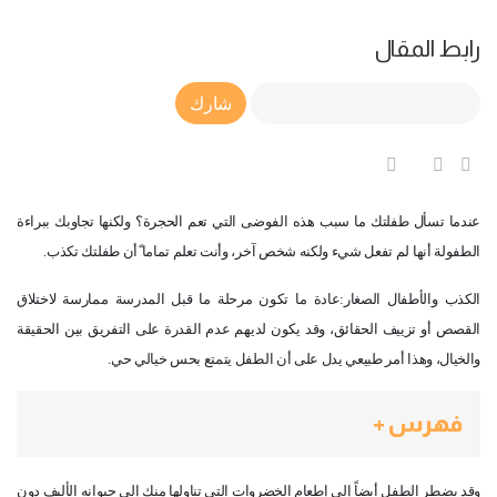
رابط المقال
Article Link
شارك
عندما تسأل طفلتك ما سبب هذه الفوضى التي تعم الحجرة؟ ولكنها تجاوبك ببراءة
الطفولة أنها لم تفعل شيء ولكنه شخص آخر، وأنت تعلم تماما ًأن طفلتك تكذب
.
الكذب والأطفال الصغار:عادة ما تكون مرحلة ما قبل المدرسة ممارسة لاختلاق
القصص أو تزييف الحقائق، وقد يكون لديهم عدم القدرة على التفريق بين الحقيقة
والخيال، وهذا أمر طبيعي يدل على أن الطفل يتمتع بحس خيالي حي
.
فهرس +
وقد يضطر الطفل أيضاً إلى إطعام الخضروات التي تناولها منك إلى حيوانه الأليف دون