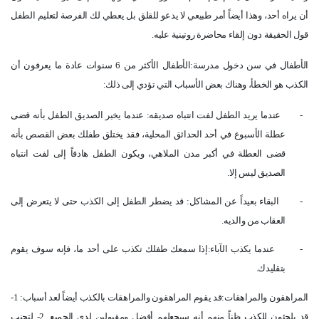
أن يراه أحد، وهذا أيضاً أمر طبيعي لا يدعو للقلق بل يعطي لك الفرصة لتعليم الطفل
قول الحقيقة دون إلقاء محاضرة روتينية عليه
.
الأطفال في سن دخول مدرسة:الأطفال الأكثر من 6 سنوات عادة ما يعرفون أن
الكذب هو الخطأ، وهناك بعض الأسباب التي تؤدي إلى ذلك
:
-
عندما يريد الطفل لفت انتباه صديقه: عندما يخبر الصديق الطفل بأنه قضى
عطلة الأسبوع في أحد الحدائق المحلية، فقد يختلق طفلك بعض القصص بأنه
قضى العطلة في أكبر مدن الملاهي، ويكون الطفل هادفاً إلى لفت انتباه
الصديق ليس إلا
.
-
البقاء بعيداً عن المشاكل: قد يضطر الطفل إلى الكذب حتى لا يتعرض إلى
العقاب من والديه
.
-
عندما يكذب الآباء:إذا سمعك طفلك تكذب على أحد ما، فإنه سوف يقوم
بتقليدك
.
المراهقون والمراهقات:قد يقوم المراهقون والمراهقات بالكذب أيضاً لعد أسباب: 1-
قد يلجئون للكذب ظناً منهم أنه سيجعلهم أفضل ومقبولين لدى الجميع. 2- لتجنب