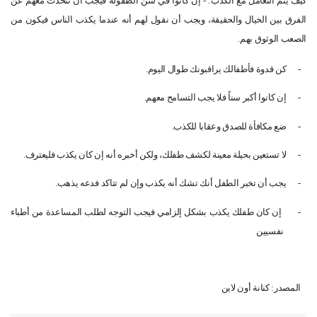
كيف يتم التعامل مع الكذب: - إن كانوا في سن الطفولة فيجب أن نتحدث معهم عن
الفرق بين الخيال والحقيقة، ويجب أن نقول لهم أنه عندما يكذب الناس فيكون من
الصعب الوثوق بهم
.
-
كن قدوة فأطفالك يراقبونك طوال اليوم
.
-
إن كانوا أكبر سناً فلا يجب التسامح معهم
.
-
ضع مكافأة للصدق وعقابا للكذب
.
-
لا تستعين بحيلة معينة لكشف طفلك، ولكن أخبره أنه إن كان يكذب فليعترف
.
-
يجب أن تخبر الطفل أنك تشك أنه يكذب وإن لم تتاكد فدعه يذهب
.
-
إن كان طفلك يكذب بشكل إلزامي فيجب التوجه لطلب المساعدة من أطباء
نفسيين
المصدر: كنانة أون لاين