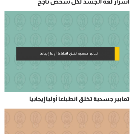
أسرار لغة الجسد لكل شخص ناجح
تعابير جسدية تخلق انطباعا أوليا إيجابيا