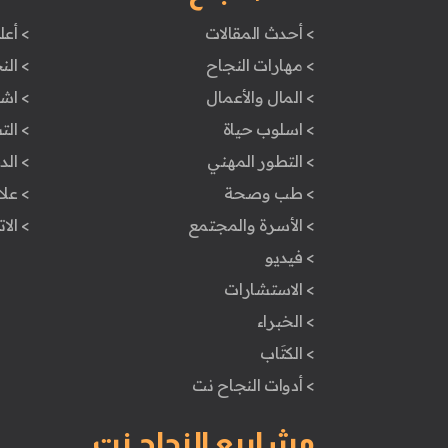
> أحدث المقالات
> أعل
> مهارات النجاح
> الن
> المال والأعمال
> اش
> اسلوب حياة
> ال
> التطور المهني
> ال
> طب وصحة
> علا
> الأسرة والمجتمع
> الا
> فيديو
> الاستشارات
> الخبراء
> الكتَاب
> أدوات النجاح نت
مشاريع النجاح نت