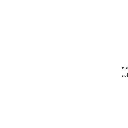
ذه
ات