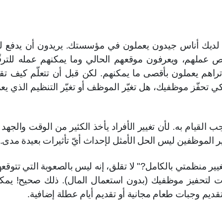
لديك أناس جيدون يعملون في مؤسستك. يريدون أن يدفع ل
 عملهم، ويعرفون موقعهم الحالي وما يمكنهم عمله للترق
راهم يعملون بأقصى ما يمكنهم. لكن قبل أن تتعلّم كيف تق
لكي تحفّز موظفيك، هل تغيّر الموظف أو تغيّر التنظيم الذي يع
 القيام به. لأن تغيير الأفراد يأخذ الكثير من الوقت والجهد و
ير الموظفين ليس الحل الأمثل لإحداث أيّ تأثيرات بعيدة مدى.
ير منظمتي بالكامل?" لا تقلق، إنه ليس بالصعوبة التي تتوقعه
ات لتحفيز موظفيك (بدون استعمال المال). ذلك صحيح! يمك
يم وجبات طعام مجانية أو تقديم أيام عطلة إضافية.