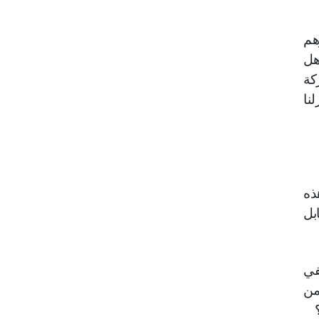
هم
هل
كة
نا
ذه
بل
 يكفي
من