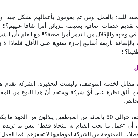
دد للبدء بالعمل. ومن ثم يقومون بأعمالهم بشكل جيد، و
تقديم خدمات إضافية بسيطة للزبائن أمرا شاقا عليهم؟!! 
في وجهه والإقلال من التذمر أمرا صعبة؟!! مع العلم بأن الشر
إضافة لأربعة أسابيع إجازة سنوية على الأقل. فلماذا لا زل
ينا؟!!
ل
هي مقابل لخدمة الموظف، وليست لتحفيزه. الشركة تقدم ه
ين. ألق نظرة على أيّ شركة وستجد أنّ هذا النوع من المقا
حاضر.
لذلك، فهي لا تحفّز الموظفين. في الحقيقة، حوالي 50 بالمائة من الموظفين يبذلون من الجهد ما
أن "عمل ما يجب القيام به للنجاة فقط" ليس ما تريده 
العطلات الممنوحة من الشركة لموظفيها لا تحفزهم! فما العمل؟