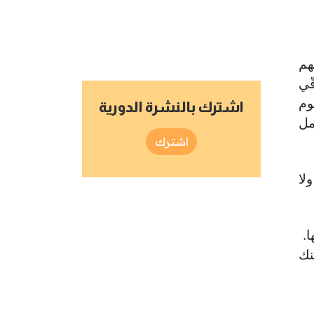
هم
ّي
وم
اشترك بالنشرة الدورية
مل
اشترك
لا
ا.
نك