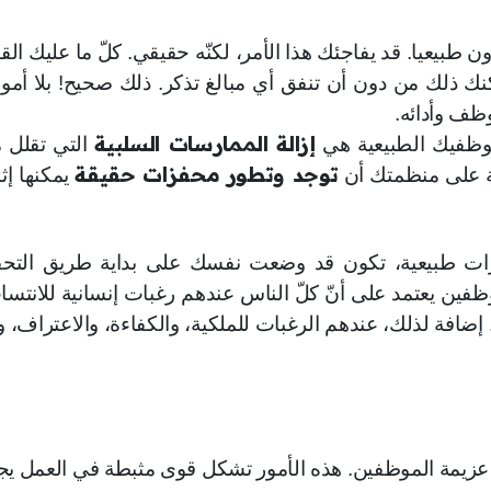
 طبيعيا. قد يفاجئك هذا الأمر، لكنّه حقيقي. كلّ ما عليك القي
كنك ذلك من دون أن تنفق أي مبالغ تذكر. ذلك صحيح! بلا أموا
ظف وأدائه.
إزالة الممارسات السلبية
موظفيك الطبيعية هي
التي تقلل 
توجد وتطور محفزات حقيقة
ية على منظمتك أن
يمكنها إثا
زات طبيعية، تكون قد وضعت نفسك على بداية طريق التحف
ظفين يعتمد على أنّ كلّ الناس عندهم رغبات إنسانية للانتسا
ضافة لذلك، عندهم الرغبات للملكية، والكفاءة، والاعتراف، و
ن عزيمة الموظفين. هذه الأمور تشكل قوى مثبطة في العمل ي