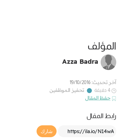
المؤلف
Azza Badra
آخر تحديث:
19/10/2016
تحفيز الموظفين
4 دقيقة
حفظ المقال
رابط المقال
Article Link
شارك