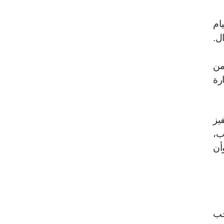
ام
ل.
من
رة
يز
ب،
أن
جب