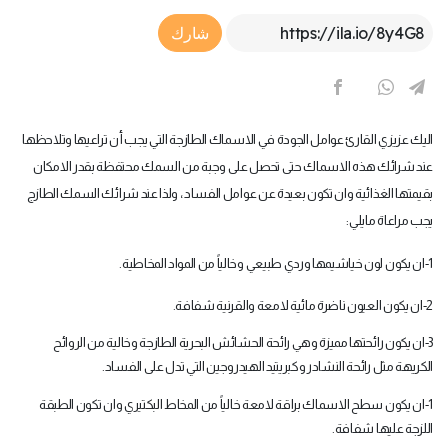
Article Link
شارك
اليك عزيزي القارئ عوامل الجودة في الاسماك الطازجة التي يجب أن تراعيها وتلاحظها
عند شرائك هذه الاسماك حتى تحصل على وجبة من السمك محتفظة بقدر الامكان
بقيمتها الغذائية وان تكون بعيدة عن عوامل الفساد ، ولذا عند شرائك السمك الطازج
يجب مراعاة مايلي
:
-1
ان يكون لون خياشيمها وردي طبيعي وخالياً من المواد المخاطية
.
-2
ان يكون العيون ناضرة مائية لامعة والقرنية شفافة
.
-3
ان يكون رائحتها مميزة وهي رائحة الحشائش البحرية الطازجة وخالية من الروائح
الكريهة مثل رائحة النشادر وكبريتيد الهيدروجين التي تدل على الفساد
.
-1
ان يكون سطح الاسماك براقة لامعة خالياً من المخاط البكتيري وان تكون الطبقة
اللزجة عليها شفافة
.