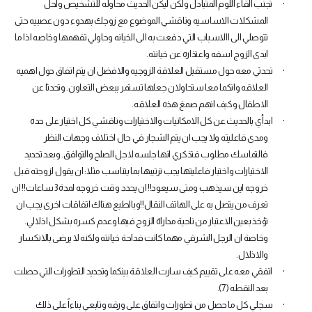
·
تجنب القاء اللوم المتبادل ولكن ليكن الحديث محاوله للتشخيص ولحل
المشكلات الاساسيه وناقشي الموضوع مع زوجك بهدوء دون عصبيه حتى
تتوصلي الى االاسباب التي دفعت به الى الخيانه وحاولي تفهمها وخاصه اذا ما
ابدى الزوج اسفه واعتذاره عن خيانته.
·
تحدثي معه حول مستقبل العلاقة الزوجيه والافضل ان يتم اتفاق حول اهميه
العلاقه وانكما معا ستحاولان جعلها تستمر ببعض التعاون. وتحدثا عن
الاطفال وكيف انهم صمغ هذه العلاقه.
·
ابدأي بالحديث عن كل الامكانيات والاختيارات وناقشي كل اختيار على حده
ومدى فاعليته ولا يجب ان يتم الشجار في حال اختلاف وجهات النظر
فالتماسك مطلوب فتذكري انها جلسه لاجل الصلح والتوافق. وبعد تحديد
الاختيارات واختبار فاعليتها يجب ترتيبها بما يتناسب مثلا: ان يقول لزوجته قبل
خروجه اين سيذهب ومتى سيعود!! ان يحدد وقت خروجه لمدة 3 ساعات!! ان
تعرف من يتصل به على الهاتف النقال!!وبالطبع هناك اتفاقات اخرى يجب ان
تؤخذ بعين الاعتبار من ناحية مداراة الزوج فيها وعدم كسره بشكل اذلالي.
وخاصة ان الرجل الشرقي مهما كانت فداحة خيانته ولكنه لا يرضى بالانكسار
والاذلال.
·
اتفقي معه على تقييم كيف سارت العلاقة بينكما وتحديد التطورات التي حصلت
بعد النقطه (7).
·
سجلي كل ما حصل من تطورات واتفاق على ورقه وتابعي بناءاً على ذلك