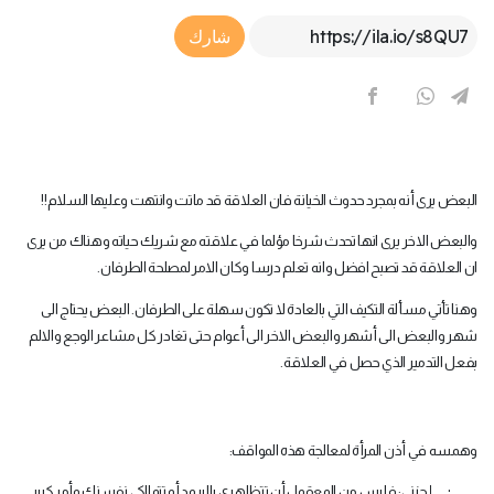
Article Link
شارك
البعض يرى أنه بمجرد حدوث الخيانة فان العلاقة قد ماتت وانتهت وعليها السلام!!
والبعض الاخر يرى انها تحدث شرخا مؤلما في علاقته مع شريك حياته وهناك من يرى
ان العلاقة قد تصبح افضل وانه تعلم درسا وكان الامر لمصلحة الطرفان.
وهنا تأتي مسألة التكيف التي بالعادة لا تكون سهلة على الطرفان. البعض يحتاج الى
شهر والبعض الى أشهر والبعض الاخر الى أعوام حتى تغادر كل مشاعر الوجع والالم
بفعل التدمير الذي حصل في العلاقة.
وهمسه في أذن المرأة لمعالجة هذه المواقف:
·
إحزني: فليس من المعقول أن تتظاهري بالبرود أو تتمالكي نفسنك وأمر كبير