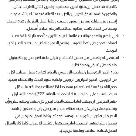
كالخيانة قد حصل. إن فترة الحزن مهمة جدا والحزن الثنائي الطرف. الخائن
والمخون كلاهما له حق الحزن. إن الحزن بعد الخيانه فيه مشاعر تشبه موت
إنسان عزيز عليك فيه حزن عميق وغضب وكلما أعطى الطرفان هذه المرحلة
وقتها في الحداد كانت إمكانية انتقالهما لمرحلة العلاج أسهل.
·
تحلي بالصبر والهدوء والثبات فالمشاعر هنا تكون متأججه بنار الخيانة فيجب
اعتماد الهدوء حتى تهدأ النفوس وتتضح الامور وتتمكني من تحديد الضرر الذي
لحق بك.
·
استمعي له وتعلمي فن حسن الاستماع. قولي ماعندك ودعي زوجك يقول
ماعنده حتى تعرفي وجهة نظره.
·
حددي الضرر الذي حصل للعلاقة الزوجيه:إن الخيانة لها ردة فعل مختلفة لكل
من الزوجين. الطبع الحوار بين الزوجين واعادة تقييم الحدث والاهتمام بتجديد
حجم التلف وكيفية اصلاحه امر مهم جدا. لذا فهناك عودة اكيده لسؤال
يفرض نفسه على الطرفين (( لماذا حصلت الخيانه .؟؟؟؟))) فهذا التساؤل
مهم للطرفين ان يفهما لماذا حصلت الخيانه ليخرج كل منهما بوجهة نظر ورأيه
وتشخيصه لان في كل خيانه هناك باب او مبرر حتى وان بدا صغيرا او تافها
للاخر فان يمكن ان يكون سببا وجيها لحدوثها وكلما تعمق الطرفان في
تفصيل مشاعرهما الحقيقية امام بعضهما وكشف الاسباب كلما كان المجال
افضل لاعادة العلاقة وبناءها من جديد.