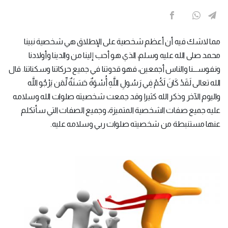
مما لاشك فيه أن أعظم شخصية على الإطلاق هي شخصية نبينا
محمد صلى الله عليه وسلم، الذي هو أحب إلينا من والدينا وأولادنا
ونفوســـنا والناس أجمعين، فهو قدوتنا في جميع حركاتنا وسكناتنا. قال
الله تعالى لَقَدْ كَانَ لَكُمْ فِي رَسُولِ اللَّهِ أُسْوَةٌ حَسَنَةٌ لِّمَن يَرْجُو اللَّه
واليوم الآخر وذكر الله كثيرا وقد جمعت شخصيته صلوات الله وسلامه
عليه جميع صفات الشخصية المتميزة، وجميع الصفات التي سأتكلم
عنها مستنبطة من شخصيته صلوات ربي وسلامه عليه.