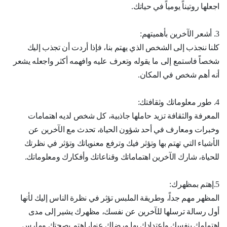
اجعلها روتيناً يومياً في حياتك.
3. أشعر الآخرين بأهميتهم:
كلنا ننجذب إلى الشخص الذي يهتم بنا، فإذا أردت أن تجذب إليك
شخصاً فاستمع إلى ما يقوله وتعرف عليه وافهمه أكثر واجعله يشعر
أنه أهم شخص في المكان.
4. طور معلوماتك وثقافتك:
المعرفة والثقافة تزيد حاملها جاذبية، كل شخص لديه اهتمامات
وخبرات ومعارف في أحد شؤون الحياة، تحدث مع الآخرين عن
الأشياء التي تهتم بها وتؤثر فيك وترفع معنوياتك وتؤثر في نظرتك
للحياة، شارك الآخرين اهتماماتك وقناعاتك وأفكارك ومعلوماتك.
5.إهتم بمظهرك:
المظهر مهم جداً، وطريقة الملبس تؤثر في نظرة الناس إليك لأنها
أول رسالة ترسلها للآخرين عن نفسك، مظهرك يشير إلى مدى
اهتمامك بنفسك واعتدادك بها ورضاك عنها، اهتم بصحتك ومارس