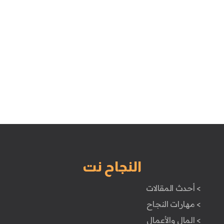
النجاح نت
> أحدث المقالات
> مهارات النجاح
> المال والأعمال