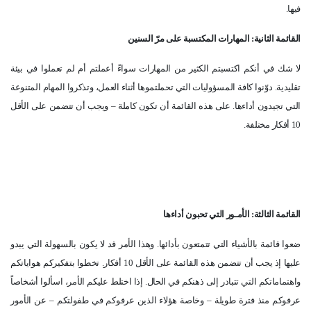
فيها.
القائمة الثانية: المهارات المكتسبة على مرّ السنين
لا شك في أنكم اكتسبتم الكثير من المهارات سواءً أعملتم أم لم تعملوا في بيئة
تقليدية. دوّنوا كافة المسؤوليات التي تحملتموها أثناء العمل، وتذكروا المهام المتنوعة
التي تجيدون أداءها. على هذه القائمة أن تكون كاملة – ويجب أن تتضمن على الأقل
10 أفكار مختلفة.
القائمة الثالثة: الأمـور التي تحبون أداءها
ضعوا قائمة بالأشياء التي تتمتعون بأدائها. وهذا الأمر قد لا يكون بالسهولة التي يبدو
عليها إذ يجب أن تتضمن هذه القائمة على الأقل 10 أفكار. تخطوا بتفكيركم هواياتكم
واهتماماتكم التي تتبادر إلى ذهنكم في الحال. إذا اختلط عليكم الأمر، اسألوا أشخاصاً
عرفوكم منذ فترة طويلة – وخاصة هؤلاء الذين عرفوكم في طفولتكم – عن الأمور