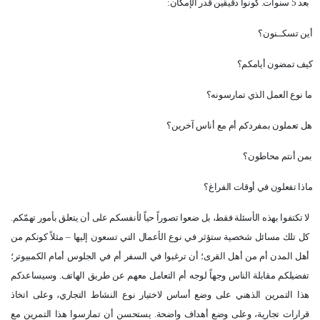
بعد 5 سنوات. كونوا دقيقين قدر الإمكان:
أين تسكــنون؟
كيف تمضون أيامكم؟
ما نوع العمل الذي تمارسونه؟
هل تعملون بمفردكم أم مع أناس آخرين؟
بمن أنتم محاطون؟
ماذا تفعلون في أوقات الفراغ؟
لا تكتفوا بهذه الأسئلة فقط، بل ضعوا تصوراً حياً لأنفسكم على أن يتعلق بأمور تهمّكم.
كل تلك مسائل شخصية ستؤثر في نوع الأعمال التي تسعون إليها – مثلاً كونكم من
أهل المدن أم من أهل القرى؛ أن ترغبوا في السفر أم في الجلوس أمام الكمبيوتر؛
تفضيلكم مقابلة الناس وجهاً لوجه أم التعامل معهم عن طريق الهاتف. وسيساعدكم
هذا التمرين الذهني على وضع أساس لاختيار نوع النشاط التجاري، وعلى اتخاذ
قرارات تجارية، وعلى وضع أهداف واضحة. يستحسن أن تمارسوا هذا التمرين مع