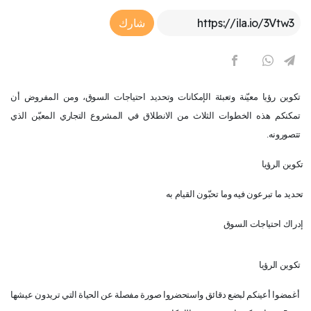
Article Link
شارك
تكوين رؤيا معيّنة وتعبئة الإمكانات وتحديد احتياجات السوق، ومن المفروض أن
تمكنكم هذه الخطوات الثلاث من الانطلاق في المشروع التجاري المعيّن الذي
تتصورونه.
تكوين الرؤيا
تحديد ما تبرعون فيه وما تحبّون القيام به
إدراك احتياجات السوق
تكوين الرؤيا
أغمضوا أعينكم لبضع دقائق واستحضروا صورة مفصلة عن الحياة التي تريدون عيشها