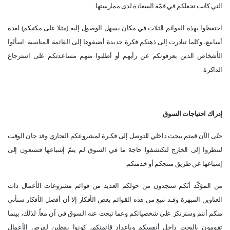
التي كانت تجعلكم في قمّة السعادة لدى ممارستها.
احتفظوا بهذه القوائم الثلاث في مكان يسهل الوصول إليه (مثلا على مكتبكم) لعدة
أسابيع، وكلما تبادرت إلى ذهنكم فكرة جديدة أضيفوها إلى القائمة المناسبة. اسألوا
الأشخاص الذين يعرفونكم عن رأيهم أو أطلبوا منهم مساعدتكم على استرجاع
الذاكرة.
إدراك احتياجات السوق
حتّى الآن قمتم ببحث داخلي للتوصل إلى فكـرة لمشروعكم التجاري وقد حان الوقت
لتنظروا إلى الخارج لتكتشفوا حاجة ما في السوق لم يتمّ إشباعها فتسعون إلى
إشباعها عن طريق منتجكم أو خدمتكم.
من المؤكّد أنّكم ستجدون من حولكم العديد من قوائم مشروعات الأعمال ذات
العناوين المبهرة وقـد تنبع من هذه القوائم بعض الأفكار إلا أن أفضل الأفكار ستأتي
منكم أنتم وسترتكز على شخصياتكم وعما تبحث عنه السوق في آن معاً. لذلك، بينما
تقومون بالبحث داخل أنفسكم وبإعداد قائمتكم، كونوا يقظين لفرص الأعمال