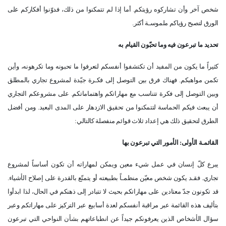
شخص آخر وأن تشاركوه رؤيتكم. أما إذا لم تتمكنوا من ذلك، فدوّنوا أفكاركم على
الورق لتصبح رؤياكم ملموسـة أكثر.
تحديد ما تبرعون فيه وما تحبّون القيام به
كثيراً ما يكون من المفيد أن تكتشفوا أنفسكم لتعرفوا ما تحبونه وما تكرهونه، وأين
تكمن مواهبكم. فهناك فرق بين التوصل إلى فكـرة جيّدة لمشروع تجاري بالمطلق
وبين التوصل إلى فكرة تتناسب مع مهاراتكم واهتماماتكم. على مشروعكم التجاري
أن يبعث فيكم الحماسة لتتمكنوا من تحقيق الازدهار على المدى البعيد. ومن أفضل
الطرق لتحقيق ذلك هي إعداد ثلاث قوائم منفصلة كالتالي:
القائمـة الأولى: الأمور التي تبرعون بها
يبرع كلّ إنسان في عمل شيء معين ويمكن لمهاراته أن تكون أساساً لمشروع
تجاري. فقـد يكون شخص معيّن منظمـاً بطبيعته أو يتمتّع بالقدرة على إصلاح الأشياء.
قد تكونون جدّ معتادين على مهاراتكم بحيث لا تتبادر إلى ذهنكم في الحال، لذا ابدأوا
بتأليف هذه القائمة عبر مراقبة أنفسكم لعدة أسابيع عبر التركيز على مهاراتكم وعبر
سؤال الأشخاص الذين يعرفونكم جيداً عن انطباعاتهم بشأن النواحي التي تبرعون