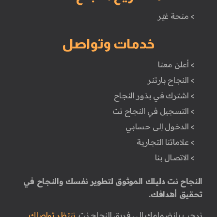
> منحة غيّر
خدمات وتواصل
> أعلن معنا
> النجاح بارتنر
> اشترك في بذور النجاح
> التسجيل في النجاح نت
> الدخول إلى حسابي
> علاماتنا التجارية
> الاتصال بنا
النجاح نت دليلك الموثوق لتطوير نفسك والنجاح في
تحقيق أهدافك.
نرحب بانضمامك إلى فريق النجاح نت.
ننتظر تواصلك