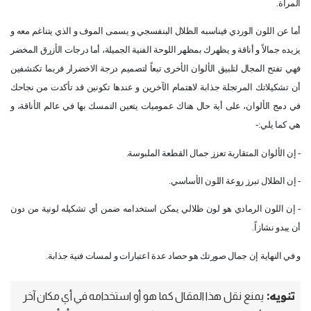
المرأة.
أما عن اللون الوردي فيناسبه الظلال البنفسجي و يسمى الموف و الذي يتناغم معه و
يزيده جمالاً و أناقة و يظهرك بمظهر اللوحة الفنية الجميلة، أما درجات الأزرق المخضر
فهي تفتح المجال لتلبيق الألوان الأخرى تبعاً لتصميم درجة الاخضرار فربما تكتشفين
أن تشكيلاتك المرتجلة جذابة لاهتمام الآخرين و عندها تكونين قد تأكدت من نجاحك
في دمج الألوان، على أية حال هناك عموميات يتعين التمسك بها في عالم الأناقة، و
هي كما يلي:-
- إن الألوان المتقاربة تعزز جمال القطعة الملبوسة.
- إن الظلال تبرز روعة اللون الأساسي.
- إن اللون الرمادي هو لون ظلالي يمكن استخدامه ضمن أي تشكيله لونية من دون
أن يبدو نشازاً.
و في النهاية إن جمال صورتك هو حصاد عدة اعتبارات و لمسات فنية جذابة.
تنويه:
يمنع نقل هذا المقال كما هو أو استخدامه في أي مكان آخر