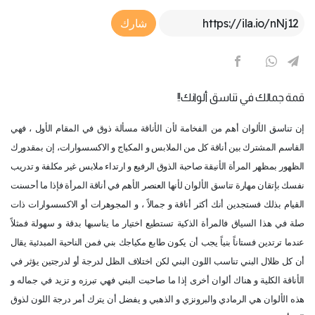
Article Link
شارك
قمة جمالك في تناسق ألوانك!!
إن تناسق الألوان أهم من الفخامة لأن الأناقة مسألة ذوق في المقام الأول ، فهي
القاسم المشترك بين أناقة كل من الملابس و المكياج و الاكسسوارات، إن بمقدورك
الظهور بمظهر المرأة الأنيقة صاحبة الذوق الرفيع و ارتداء ملابس غير مكلفة و تدريب
نفسك بإتقان مهارة تناسق الألوان لأنها العنصر الأهم في أناقة المرأة فإذا ما أحسنت
القيام بذلك فستجدين أنك أكثر أناقة و جمالاً ، و المجوهرات أو الاكسسوارات ذات
صلة في هذا السياق فالمرأة الذكية تستطيع اختيار ما يناسبها بدقة و سهولة فمثلاً
عندما ترتدين فستاناً بنياً يجب أن يكون طابع مكياجك بني فمن الناحية المبدئية يقال
أن كل ظلال البني تناسب اللون البني لكن اختلاف الظل لدرجة أو لدرجتين يؤثر في
الأناقة الكلية و هناك ألوان أخرى إذا ما صاحبت البني فهي تبرزه و تزيد في جماله و
هذه الألوان هي الرمادي والبرونزي و الذهبي و يفضل أن يترك أمر درجة اللون لذوق